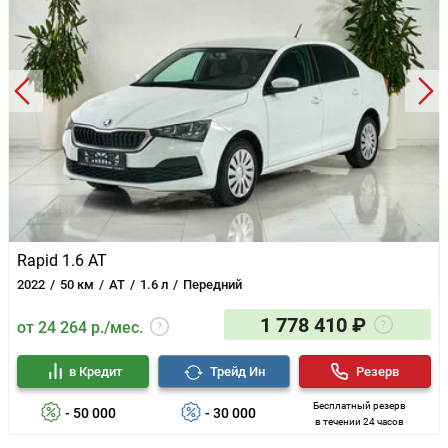
Rapid 1.6 AT
2022
50 км
AT
1.6 л
Передний
1 778 410 ₽
от 24 264 р./мес.
в Кредит
Трейд Ин
Резерв
Бесплатный резерв
- 50 000
- 30 000
в течении 24 часов