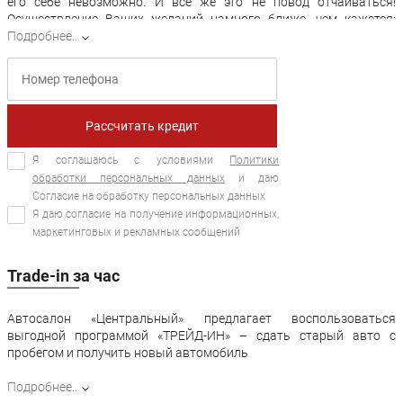
его себе невозможно. И все же это не повод отчаиваться!
Осуществление Ваших желаний намного ближе, чем кажется:
достаточно оформить кредит – и стать владельцем нового
Подробнее..
автомобиля уже сегодня.
К Вашим услугам – выгодные программы кредитования от 47
солидных российских банков, которые предлагает крупнейший
автосалон Москвы «Центральный». Условия предоставления
Рассчитать кредит
займа Вас приятно удивят: лояльные процентные ставки от и
удобный график выплат сделают погашение максимально
Я соглашаюсь с условиями
Политики
комфортным.
обработки персональных данных
и даю
Согласие на обработку персональных данных
Оформляя запрос на кредит нового или подержанного авто, в
95% случаев кредит одобряется банком-партнером.
Я даю согласие на получение информационных,
маркетинговых и рекламных сообщений
Trade-in за час
Автосалон «Центральный» предлагает воспользоваться
выгодной программой «ТРЕЙД-ИН» – сдать старый авто с
пробегом и получить новый автомобиль
Данной услугой уже воспользовались десятки людей, а мы
Подробнее..
заслужили множество положительных отзывов о своей трейд-ин