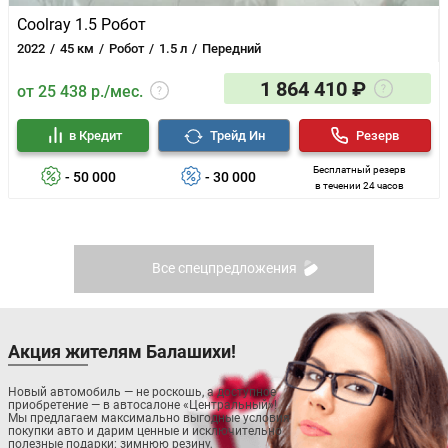
Coolray 1.5 Робот
2022
45 км
Робот
1.5 л
Передний
1 864 410 ₽
от 25 438 р./мес.
в Кредит
Трейд Ин
Резерв
Бесплатный резерв
- 50 000
- 30 000
в течении 24 часов
Все спецпредложения
Акция жителям Балашихи!
Новый автомобиль — не роскошь, а доступное
приобретение — в автосалоне «Центральный»!
Мы предлагаем максимально выгодные условия
покупки авто и дарим ценные и исключительно
полезные подарки: зимнюю резину,