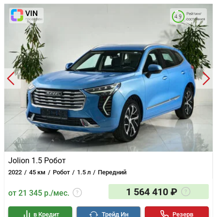
Рейтинг
4.9
состояния
Jolion 1.5 Робот
2022
45 км
Робот
1.5 л
Передний
1 564 410 ₽
от 21 345 р./мес.
в Кредит
Трейд Ин
Резерв