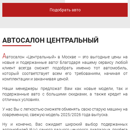
Страна
Подобрать авто
АВТОСАЛОН ЦЕНТРАЛЬНЫЙ
А
втосалон «Центральный» в Москве — это выгодные цены на
Любой привод
новые и подержанные авто! Благодаря нашему сервису любой
клиент всегда сможет подобрать именно тот автомобиль,
который соответствует всем его требованиям, начиная от
Любой двигатель
комплектации и заканчивая ценой.
Наши менеджеры предложат Вам как новые модели, так и
Объём, от
подержанные авто с большими скидками, а также кредит на
отличных условиях.
Объём, до
У нас Вы с легкостью сможете обменять свою старую машину на
современную, свежую модель 2025/2026 года выпуска.
Ну и конечно, Вас ожидает широкий выбор подержанных
автомобилей (б/у) самого разного ценового диапазона, пробега