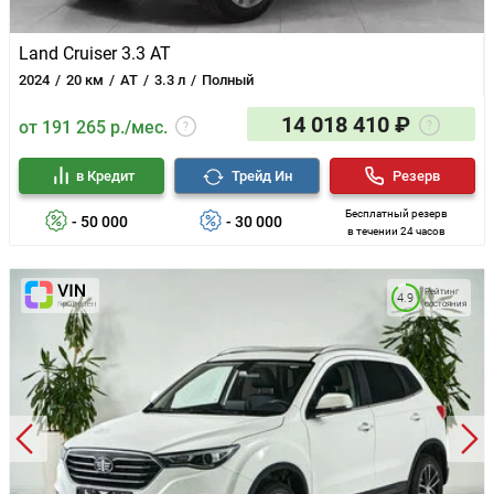
Land Cruiser 3.3 AT
2024
20 км
AT
3.3 л
Полный
14 018 410 ₽
от 191 265 р./мес.
в Кредит
Трейд Ин
Резерв
Бесплатный резерв
- 50 000
- 30 000
в течении 24 часов
Рейтинг
4.9
состояния