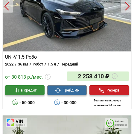
UNI-V 1.5 Робот
2022
36 км
Робот
1.5 л
Передний
2 258 410 ₽
от 30 813 р./мес.
в Кредит
Трейд Ин
Резерв
Бесплатный резерв
- 50 000
- 30 000
в течении 24 часов
Рейтинг
4.9
состояния