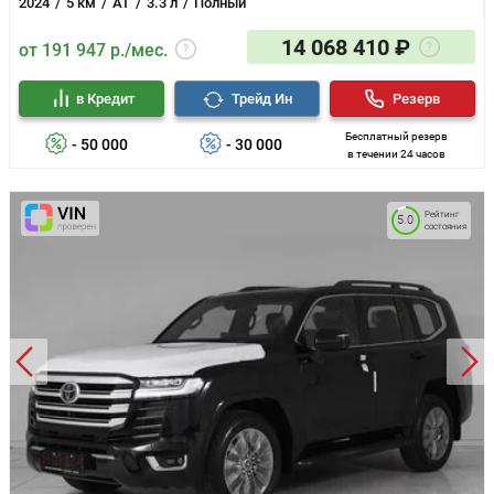
2024
5 км
AT
3.3 л
Полный
14 068 410 ₽
от 191 947 р./мес.
в Кредит
Трейд Ин
Резерв
Бесплатный резерв
- 50 000
- 30 000
в течении 24 часов
Рейтинг
5.0
состояния