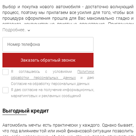
Выбор и покупка нового автомобиля - достаточно волнующий
процесс, поэтому мы прилагаем все усилия для того, чтобы вся
процедура оформления прошла для Вас максимально гладко и
оставила исключительно приятные впечатления. Приглашаем
Вас оценить самые яркие преимущества крупнейшего
Подробнее..
автосалона Москвы — «Центральный»:
Быстрое оформление кредита по лояльным процентным
ставкам;
Страхование в солидных компаниях по самым надежным
Заказать обратный звонок
программам;
А также акции, солидные скидки и ценные подарки
Я соглашаюсь с условиями
Политики
обработки персональных данных
и даю
Безупречная репутация и сотни положительных отзывов – наша
Согласие на обработку персональных данных
особая гордость, и сегодня стать одним из благодарных
клиентов можете и Вы!
Я даю согласие на получение информационных,
маркетинговых и рекламных сообщений
Обращайтесь в крупнейший автосалон в Москве «Центральный»
— и удачных Вам дорог! Наш адрес на картах и телефоны можно
Выгодный кредит
найти на странице «Контакты»!
Автомобиль мечты есть практически у каждого. Однако бывает,
что под влиянием той или иной финансовой ситуации позволить