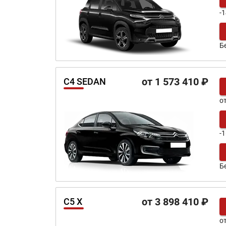
-
Б
от 1 573 410 ₽
C4 SEDAN
о
-
Б
от 3 898 410 ₽
C5 X
о