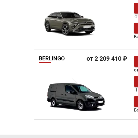
-
Б
от 2 209 410 ₽
BERLINGO
о
-
Б