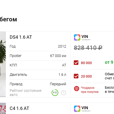
обегом
DS4 1.6 AT
Год
2012
828 410 ₽
Пробег
67 000 км
от 9
80 000
КПП
AT
Обме
Двигатель
1.6 л
20 000
счет 
Привод
Передний
Бесп
*подарок
Рейтинг состояния
в теч
при покупке
4.6
авто
C4 1.6 AT