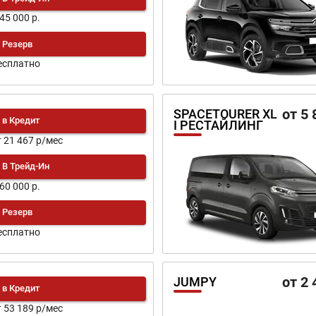
145 000 р.
Резерв
есплатно
от 5 
SPACETOURER XL
в Кредит
I РЕСТАЙЛИНГ
т 21 467 р/мес
В Трейд-Ин
160 000 р.
Резерв
есплатно
от 2 
JUMPY
в Кредит
т 53 189 р/мес