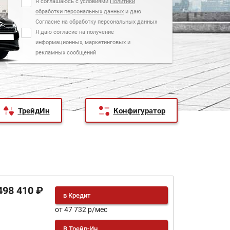
Я соглашаюсь с условиями
Политики
обработки персональных данных
и даю
Согласие на обработку персональных данных
Я даю согласие на получение
информационных, маркетинговых и
рекламных сообщений
ТрейдИн
Конфигуратор
498 410 ₽
в Кредит
от 47 732 р/мес
В Трейд-Ин