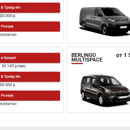
В Трейд-Ин
200 000 р.
Резерв
есплатно
от 1 
BERLINGO
в Кредит
MULTISPACE
т 30 145 р/мес
В Трейд-Ин
100 000 р.
Резерв
есплатно