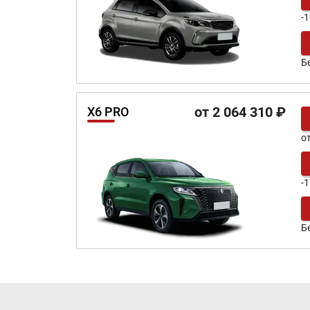
-
Б
от 2 064 310 ₽
X6 PRO
о
-
Б