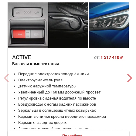
ACTIVE
от:
1 517 410 ₽
Базовая комплектация
Передние электростеклоподъёмники
Электроусилитель руля
Датчик наружной температуры
Увеличенный до 160 мм дорожный просвет
Регулировка сиденья водителя по высоте
Воздуховоды к ногам задних пассажиров
Зеркальца в солнцезащитных козырьках
Карман в спинке кресла переднего пассажира
Карманы в задних дверях
Аудиоподготовка 4 динамика, антенна
Две розетки 12В на центральной консоли
Подробнее