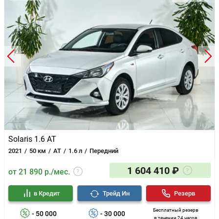
Solaris 1.6 AT
2021
50 км
AT
1.6 л
Передний
1 604 410 ₽
от 21 890 р./мес.
в Кредит
Трейд Ин
Резерв
Бесплатный резерв
- 50 000
- 30 000
в течении 24 часов