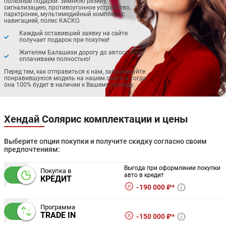
полезные подарки: зимнюю резину,
сигнализацию, противоугонное устройство,
парктроник, мультимедийный комплекс с
навигацией, полис КАСКО.
Каждый оставивший заявку на сайте
получает подарок при покупке!
Жителям Балашихи дорогу до автосалона
оплачиваем полностью!
Перед тем, как отправиться к нам, забронируйте
понравившуюся модель на нашем сайте, и тогда
она 100% будет в наличии к Вашему приезду.
Хендай Солярис комплектации и цены
Выберите опции покупки и получите скидку согласно своим
предпочтениям:
Выгода при оформлении покупки
Покупка в
авто в кредит
КРЕДИТ
190 000 ₽*
Программа
TRADE IN
150 000 ₽*