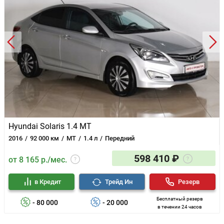
Hyundai Solaris 1.4 MT
2016
92 000 км
MT
1.4 л
Передний
598 410 ₽
от 8 165 р./мес.
в Кредит
Трейд Ин
Резерв
Бесплатный резерв
- 80 000
- 20 000
в течении 24 часов