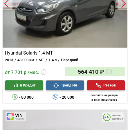
Hyundai Solaris 1.4 MT
2013
48 000 км
MT
1.4 л
Передний
564 410 ₽
от 7 701 р./мес.
в Кредит
Трейд Ин
Резерв
Бесплатный резерв
- 80 000
- 20 000
в течении 24 часов
Рейтинг
4.6
состояния