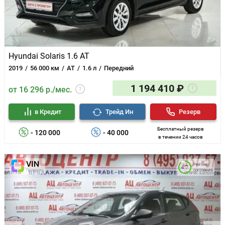
Hyundai Solaris 1.6 AT
2019
56 000 км
AT
1.6 л
Передний
1 194 410 ₽
от 16 296 р./мес.
в Кредит
Трейд Ин
Резерв
Бесплатный резерв
- 120 000
- 40 000
в течении 24 часов
Рейтинг
4.7
состояния