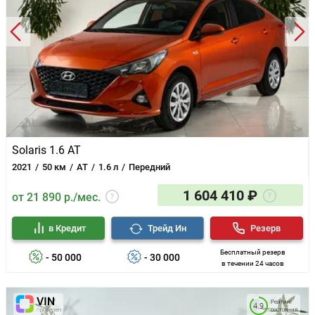
Крепления детских сидений ISOFIX сзади
Дневные ходовые огни
Пояcничная поддержка водителя (с
электрорегулировкой)
Цвет металлик/перламутр - 6,000 ₽
Solaris 1.6 AT
2021
50 км
AT
1.6 л
Передний
1 604 410 ₽
от 21 890 р./мес.
в Кредит
Трейд Ин
Резерв
Бесплатный резерв
- 50 000
- 30 000
в течении 24 часов
Рейтинг
4.9
состояния