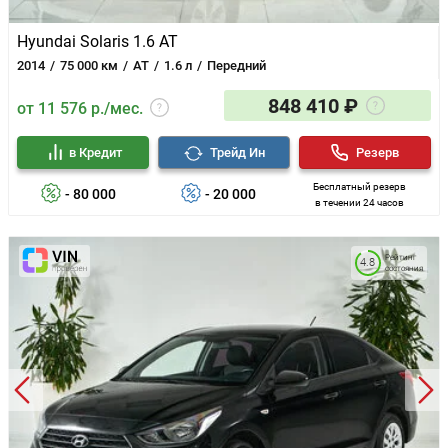
Hyundai Solaris 1.6 AT
2014
75 000 км
AT
1.6 л
Передний
848 410 ₽
от 11 576 р./мес.
в Кредит
Трейд Ин
Резерв
Бесплатный резерв
- 80 000
- 20 000
в течении 24 часов
Рейтинг
4.8
состояния