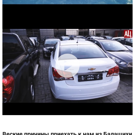
Задние тормоза:
Дисковые
Дисковые
Производство:
Санкт-Петербург
Гарантия:
5 лет или 150 000 км пробега
Веские причины приехать к нам из Балашихи