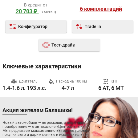
В кредит от
6 комплектаций
20 703 ₽
в месяц
Конфигуратор
Trade In
Тест-драйв
Ключевые характеристики
ч
Двигатель
Расход на 100 км
КПП
1.4-1.6 л. 193 л.с.
4-7 л
6 AT, 6 MT
Акция жителям Балашихи!
Новый автомобиль — не роскошь, а доступное
приобретение — в автосалоне «Центральный»!
Мы предлагаем максимально выгодные условия
покупки авто и дарим ценные и исключительно