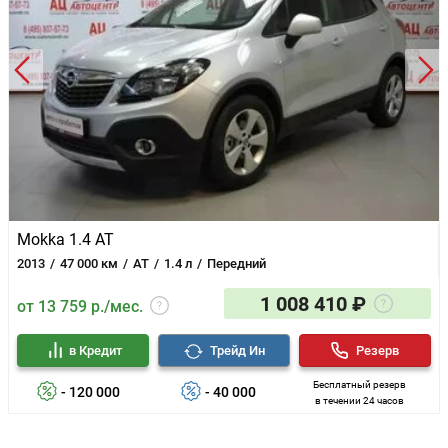
Mokka 1.4 AT
2013
47 000 км
AT
1.4 л
Передний
1 008 410 ₽
от 13 759 р./мес.
в Кредит
Трейд Ин
Резерв
Бесплатный резерв
- 120 000
- 40 000
в течении 24 часов