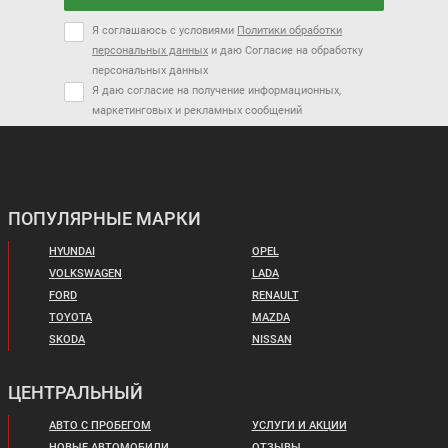
Я соглашаюсь с условиями
Политики обработки
персональных данных
и даю Согласие на обработку
персональных данных
Я даю согласие на получение информационных,
маркетинговых и рекламных сообщений
ПОПУЛЯРНЫЕ МАРКИ
HYUNDAI
OPEL
VOLKSWAGEN
LADA
FORD
RENAULT
TOYOTA
MAZDA
SKODA
NISSAN
ЦЕНТРАЛЬНЫЙ
АВТО С ПРОБЕГОМ
УСЛУГИ И АКЦИИ
НОВЫЕ АВТОМОБИЛИ
ОТЗЫВЫ