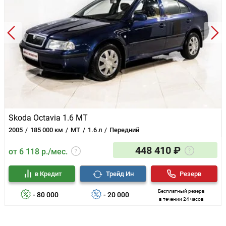
Skoda Octavia 1.6 MT
2005
185 000 км
MT
1.6 л
Передний
448 410 ₽
от 6 118 р./мес.
в Кредит
Трейд Ин
Резерв
Бесплатный резерв
- 80 000
- 20 000
в течении 24 часов