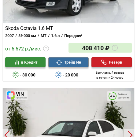
Skoda Octavia 1.6 MT
2007
89 000 км
MT
1.6 л
Передний
408 410 ₽
от 5 572 р./мес.
в Кредит
Трейд Ин
Резерв
Бесплатный резерв
- 80 000
- 20 000
в течении 24 часов
Рейтинг
4.4
состояния