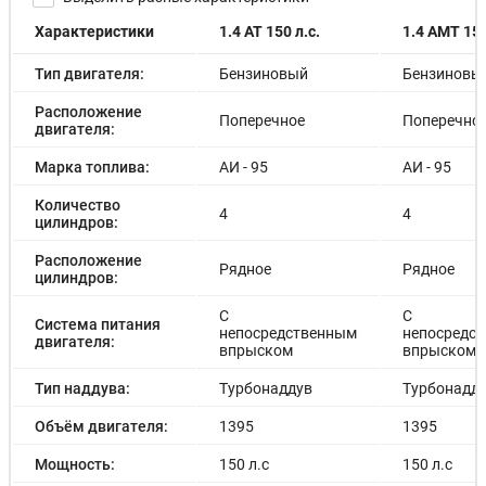
Характеристики
1.4 AT 150 л.с.
1.4 AMT 150
Тип двигателя:
Бензиновый
Бензиновы
Расположение
Поперечное
Поперечно
двигателя:
Марка топлива:
АИ - 95
АИ - 95
Количество
4
4
цилиндров:
Расположение
Рядное
Рядное
цилиндров:
С
С
Система питания
непосредственным
непосредс
двигателя:
впрыском
впрыском
Тип наддува:
Турбонаддув
Турбонадд
Объём двигателя:
1395
1395
Мощность:
150 л.с
150 л.с