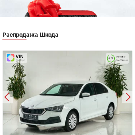
Парктроник задний
Подрулевые лепестки переключения передач
Регулировка руля по вылету
Регулировка руля по высоте
Система «старт-стоп»
Усилитель руля
Распродажа
Шкода
Электропривод зеркал
Электростеклоподъемники задние
Электростеклоподъемники передние
Отделка кожей рулевого колеса
Рейтинг
4.9
состояния
Передние сиденья с поясничной поддержкой
Подогрев передних сидений
Регулировка передних сидений по высоте
Складывающееся заднее сиденье
Ткань (материал салона)
Третий задний подголовник
Аудиоподготовка
Аудиосистема
Мультимедиа система с ЖК-экраном
Розетка 12V
Android Auto
Bluetooth
CarPlay