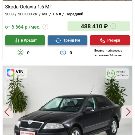
Skoda Octavia 1.6 MT
2003
200 000 км
MT
1.6 л
Передний
488 410 ₽
от 6 664 р./мес.
в Кредит
Трейд Ин
Резерв
Бесплатный резерв
- 0
- 0
в течении 24 часов
Рейтинг
4.6
состояния