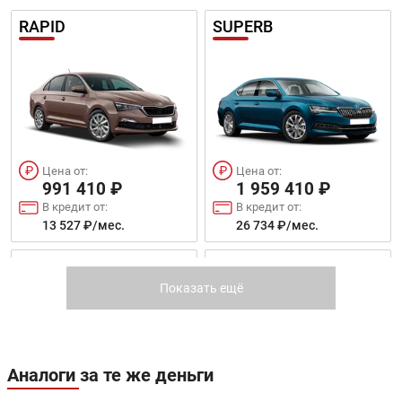
RAPID
SUPERB
Цена от:
Цена от:
991 410 ₽
1 959 410 ₽
В кредит от:
В кредит от:
13 527 ₽/мес.
26 734 ₽/мес.
KAROQ
SUPERB COMBI
Показать ещё
Аналоги за те же деньги