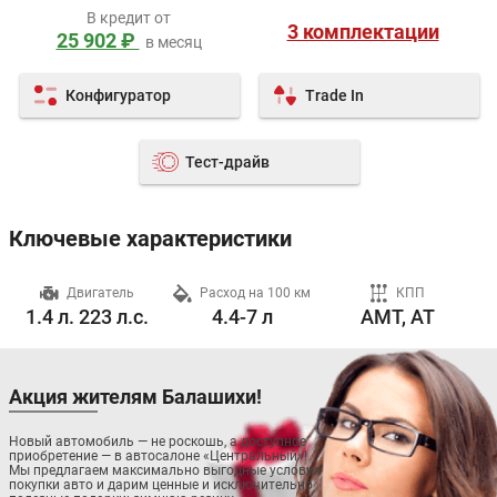
В кредит от
3 комплектации
25 902 ₽
в месяц
Конфигуратор
Trade In
Тест-драйв
Ключевые характеристики
ч
Двигатель
Расход на 100 км
КПП
1.4 л. 223 л.с.
4.4-7 л
AMT, AT
Акция жителям Балашихи!
Новый автомобиль — не роскошь, а доступное
приобретение — в автосалоне «Центральный»!
Мы предлагаем максимально выгодные условия
покупки авто и дарим ценные и исключительно