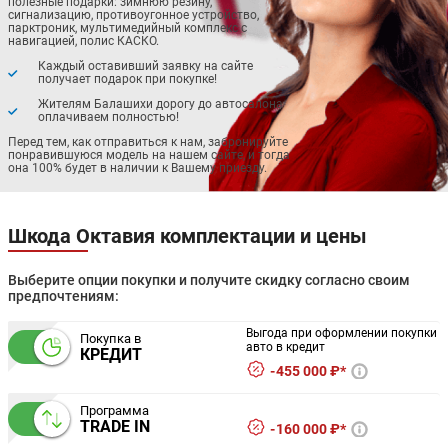
полезные подарки: зимнюю резину,
сигнализацию, противоугонное устройство,
парктроник, мультимедийный комплекс с
навигацией, полис КАСКО.
Каждый оставивший заявку на сайте
получает подарок при покупке!
Жителям Балашихи дорогу до автосалона
оплачиваем полностью!
Перед тем, как отправиться к нам, забронируйте
понравившуюся модель на нашем сайте, и тогда
она 100% будет в наличии к Вашему приезду.
Шкода Октавия комплектации и цены
Выберите опции покупки и получите скидку согласно своим
предпочтениям:
Выгода при оформлении покупки
Покупка в
авто в кредит
КРЕДИТ
455 000 ₽*
Программа
TRADE IN
160 000 ₽*