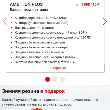
AMBITION PLUS
от:
1 898 410 ₽
Базовая комплектация
Антиблокировочная система (ABS)
Антипробуксовочная система (ASR)
Датчик давления в шинах
Крепление детского кресла (задний ряд) ISOFIX
Крепление детского кресла (передний ряд) ISOFIX
Подушка безопасности водителя
Подушка безопасности пассажира
Подушки безопасности боковые
Подушки безопасности оконные (шторки)
Система помощи при старте в гору (HSA)
Система помощи при торможении (BAS; EBD)
Подробнее
Система стабилизации (ESP)
ЭРА-ГЛОНАСС
Бортовой компьютер
Запуск двигателя с кнопки
Зимняя резина
в подарок
Климат-контроль 2-зонный
Круиз-контроль
Каждый купивший авто в нашем салоне, получает комплект
Мультифункциональное рулевое колесо
зимней резины на литых дисках в подарок.
Охлаждаемый перчаточный ящик