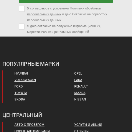
Я соглашаюсь с условиями
Политики обработки
персональных данных
и даю Согласие на обработку
персональных данных
Я даю согласие на получение информационных,
маркетинговых и рекламных сообщений
ПОПУЛЯРНЫЕ МАРКИ
HYUNDAI
OPEL
VOLKSWAGEN
LADA
FORD
RENAULT
TOYOTA
MAZDA
SKODA
NISSAN
ЦЕНТРАЛЬНЫЙ
АВТО С ПРОБЕГОМ
УСЛУГИ И АКЦИИ
НОВЫЕ АВТОМОБИЛИ
ОТЗЫВЫ