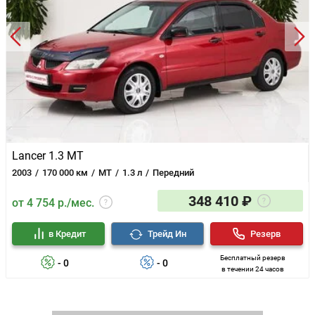
Lancer 1.3 MT
2003
170 000 км
MT
1.3 л
Передний
348 410 ₽
от 4 754 р./мес.
в Кредит
Трейд Ин
Резерв
Бесплатный резерв
- 0
- 0
в течении 24 часов