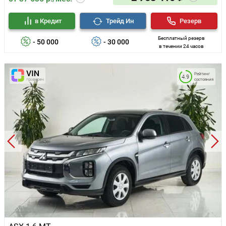
в Кредит
Трейд Ин
Резерв
Бесплатный резерв
- 50 000
- 30 000
в течении 24 часов
Рейтинг
4.9
состояния