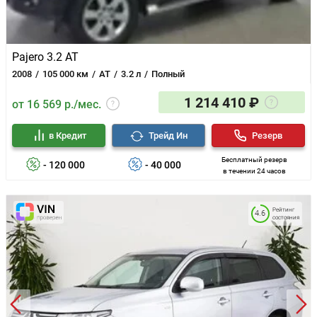
Pajero 3.2 AT
2008
105 000 км
AT
3.2 л
Полный
1 214 410 ₽
от 16 569 р./мес.
в Кредит
Трейд Ин
Резерв
Бесплатный резерв
- 120 000
- 40 000
в течении 24 часов
Рейтинг
4.6
состояния