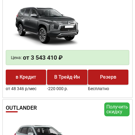
от 3 543 410 ₽
Цена:
в Кредит
В Трейд-Ин
Резерв
от 48 346 р/мес
-220 000 р.
Бесплатно
Получить
OUTLANDER
скидку