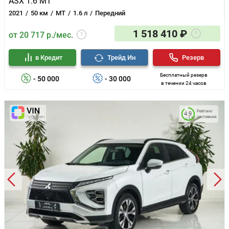
ASX 1.6 MT
2021
50 км
MT
1.6 л
Передний
1 518 410 ₽
от 20 717 р./мес.
в Кредит
Трейд Ин
Резерв
Бесплатный резерв
- 50 000
- 30 000
в течении 24 часов
Рейтинг
4.9
состояния