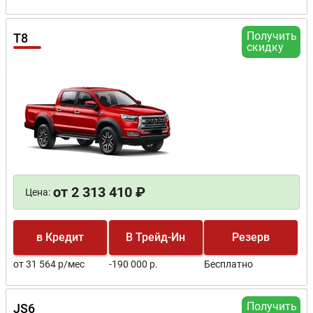
Получить
T8
скидку
от 2 313 410 ₽
Цена:
в Кредит
В Трейд-Ин
Резерв
от 31 564 р/мес
-190 000 р.
Бесплатно
Получить
JS6