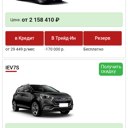
от 2 158 410 ₽
Цена:
в Кредит
В Трейд-Ин
Резерв
от 29 449 р/мес
-170 000 р.
Бесплатно
Получить
IEV7S
скидку