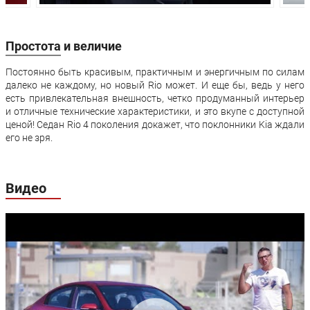
Задняя подвеска:
торсионная
торсионная
балка
балка
Передние
Дисковые
Дисковые
Простота и величие
тормоза:
вентилируемые
вентилируем
Постоянно быть красивым, практичным и энергичным по силам
Задние тормоза:
Барабанные
Барабанные
далеко не каждому, но новый Rio может. И еще бы, ведь у него
есть привлекательная внешность, четко продуманный интерьер
Производство:
Санкт-Петербург
и отличные технические характеристики, и это вкупе с доступной
Гарантия:
5 лет или 150 000 км пробега
ценой! Седан Rio 4 поколения докажет, что поклонники Kia ждали
его не зря.
Видео