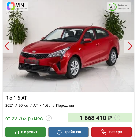
Рейтинг
4.9
состояния
Rio 1.6 AT
2021
50 км
AT
1.6 л
Передний
1 668 410 ₽
от 22 763 р./мес.
в Кредит
Трейд Ин
Резерв