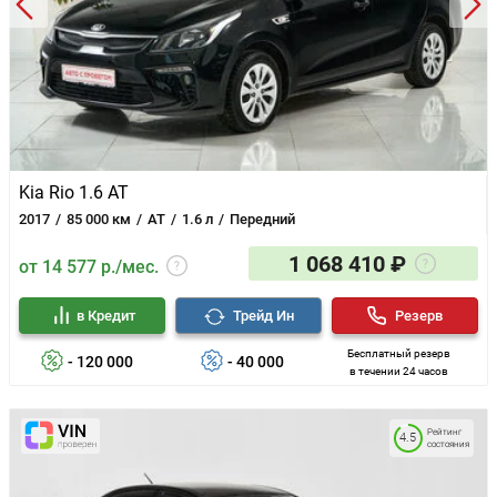
Kia Rio 1.6 AT
2017
85 000 км
AT
1.6 л
Передний
1 068 410 ₽
от 14 577 р./мес.
в Кредит
Трейд Ин
Резерв
Бесплатный резерв
- 120 000
- 40 000
в течении 24 часов
Рейтинг
4.5
состояния