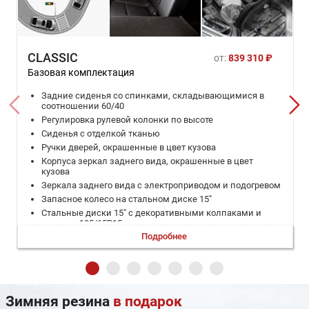
CLASSIC
от:
839 310 ₽
Базовая комплектация
Задние сиденья со спинками, складывающимися в
соотношении 60/40
Регулировка рулевой колонки по высоте
Сиденья с отделкой тканью
Ручки дверей, окрашенные в цвет кузова
Корпуса зеркал заднего вида, окрашенные в цвет
кузова
Зеркала заднего вида с электроприводом и подогревом
Запасное колесо на стальном диске 15"
Стальные диски 15" с декоративными колпаками и
шинами 185/65R15
Подробнее
Дневные ходовые огни (DRL)
Кондиционер
Водительское сиденье с регулировкой по высоте
Тройное срабатывание указателей поворота при
однократном нажатии
Зимняя резина
в подарок
Передние стеклоподъёмники с электроприводом