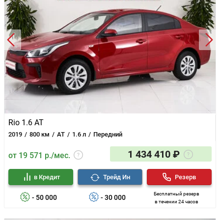
Rio 1.6 AT
2019
800 км
AT
1.6 л
Передний
1 434 410 ₽
от 19 571 р./мес.
в Кредит
Трейд Ин
Резерв
Бесплатный резерв
- 50 000
- 30 000
в течении 24 часов