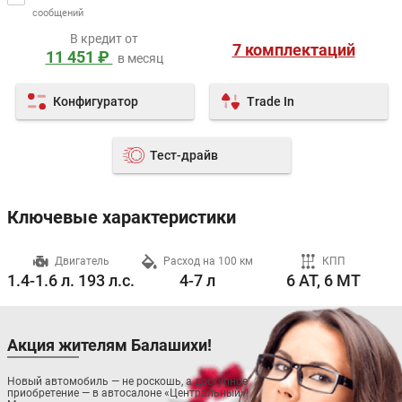
сообщений
В кредит от
7 комплектаций
11 451 ₽
в месяц
Конфигуратор
Trade In
Тест-драйв
Ключевые характеристики
ч
Двигатель
Расход на 100 км
КПП
1.4-1.6 л. 193 л.с.
4-7 л
6 AT, 6 MT
Акция жителям Балашихи!
Новый автомобиль — не роскошь, а доступное
приобретение — в автосалоне «Центральный»!