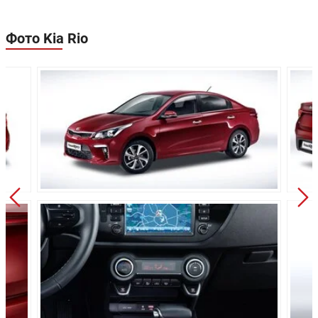
Объем топливного
50 л
50 л
бака:
Фото Kia Rio
Длина:
4400 мм
4400 мм
Ширина:
1740 мм
1740 мм
Высота:
1470 мм
1470 мм
Колёсная база:
2600 мм
2600 мм
Клиренс:
160 мм
160 мм
Масса:
1150 кг
1182 кг
Объём багажника:
480 л
480 л
Трансмиссия:
Механическая
Автомат
Привод:
Передний
Передний
Передняя
Независимая -
Независимая 
подвеска:
McPherson
McPherson
Полузависимая -
Полузависима