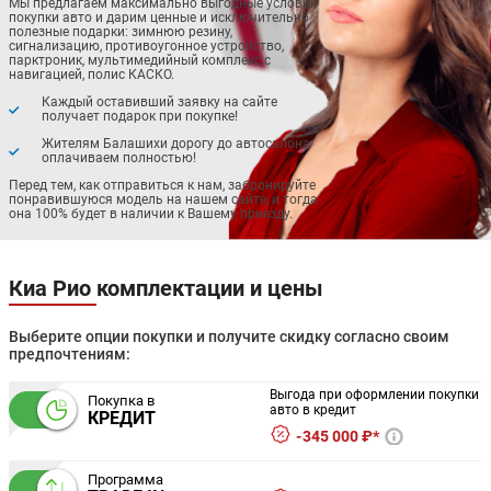
Мы предлагаем максимально выгодные условия
покупки авто и дарим ценные и исключительно
полезные подарки: зимнюю резину,
сигнализацию, противоугонное устройство,
парктроник, мультимедийный комплекс с
навигацией, полис КАСКО.
Каждый оставивший заявку на сайте
получает подарок при покупке!
Жителям Балашихи дорогу до автосалона
оплачиваем полностью!
Перед тем, как отправиться к нам, забронируйте
понравившуюся модель на нашем сайте, и тогда
она 100% будет в наличии к Вашему приезду.
Киа Рио комплектации и цены
Выберите опции покупки и получите скидку согласно своим
предпочтениям:
Выгода при оформлении покупки
Покупка в
авто в кредит
КРЕДИТ
345 000 ₽*
Программа