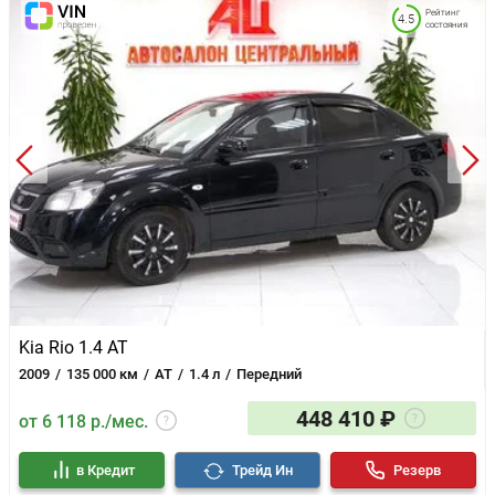
Рейтинг
4.5
состояния
Kia Rio 1.4 AT
2009
135 000 км
AT
1.4 л
Передний
448 410 ₽
от 6 118 р./мес.
в Кредит
Трейд Ин
Резерв