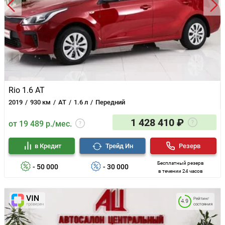
Rio 1.6 AT
2019
930 км
AT
1.6 л
Передний
1 428 410 ₽
от 19 489 р./мес.
в Кредит
Трейд Ин
Резерв
Бесплатный резерв
- 50 000
- 30 000
в течении 24 часов
Рейтинг
4.9
состояния