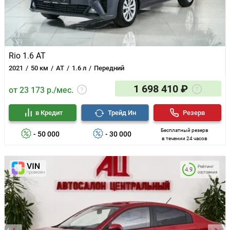
Rio 1.6 AT
2021
50 км
AT
1.6 л
Передний
1 698 410 ₽
от 23 173 р./мес.
в Кредит
Трейд Ин
Резерв
Бесплатный резерв
- 50 000
- 30 000
в течении 24 часов
Рейтинг
4.9
состояния