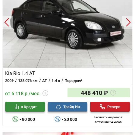
Kia Rio 1.4 AT
2009
138 076 км
AT
1.4 л
Передний
448 410 ₽
от 6 118 р./мес.
в Кредит
Трейд Ин
Резерв
Бесплатный резерв
- 80 000
- 20 000
в течении 24 часов