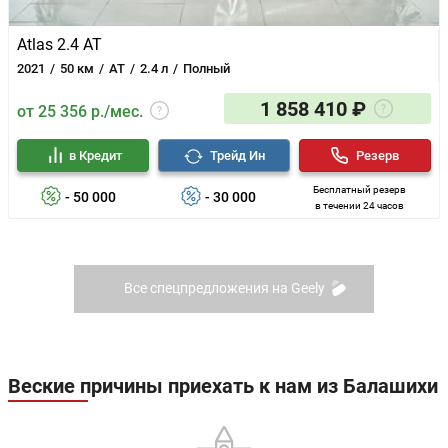
Atlas 2.4 AT
2021
50 км
AT
2.4 л
Полный
1 858 410 ₽
от 25 356 р./мес.
в Кредит
Трейд Ин
Резерв
Бесплатный резерв
- 50 000
- 30 000
в течении 24 часов
Все спецпредложения на Geely
Веские причины приехать к нам из Балашихи