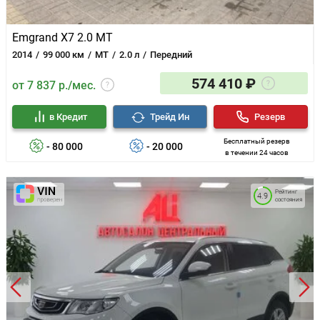
Emgrand X7 2.0 MT
2014
99 000 км
MT
2.0 л
Передний
574 410 ₽
от 7 837 р./мес.
в Кредит
Трейд Ин
Резерв
Бесплатный резерв
- 80 000
- 20 000
в течении 24 часов
Рейтинг
4.9
состояния