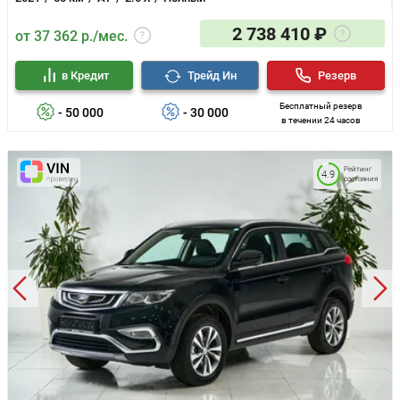
2 738 410 ₽
от 37 362 р./мес.
в Кредит
Трейд Ин
Резерв
Бесплатный резерв
- 50 000
- 30 000
в течении 24 часов
Рейтинг
4.9
состояния