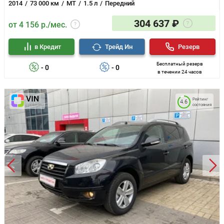
2014
73 000 км
MT
1.5 л
Передний
304 637 ₽
от 4 156 р./мес.
в Кредит
Трейд Ин
Резерв
Бесплатный резерв
- 0
- 0
в течении 24 часов
Рейтинг
4.6
состояния