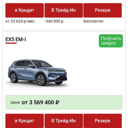
в Кредит
В Трейд-Ин
Резерв
от 33 624 р/мес
-340 000 р.
Бесплатно
Получить
EX5 EM-I
скидку
от 3 569 400 ₽
Цена:
в Кредит
В Трейд-Ин
Резерв