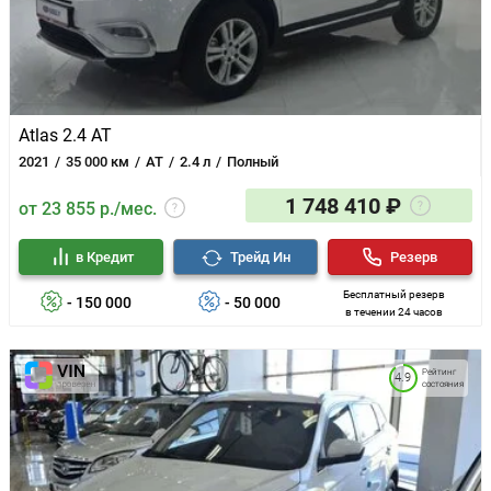
Atlas 2.4 AT
2021
35 000 км
AT
2.4 л
Полный
1 748 410 ₽
от 23 855 р./мес.
в Кредит
Трейд Ин
Резерв
Бесплатный резерв
- 150 000
- 50 000
в течении 24 часов
Рейтинг
4.9
состояния