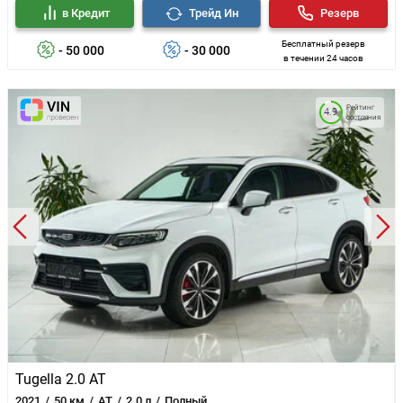
в Кредит
Трейд Ин
Резерв
Бесплатный резерв
- 50 000
- 30 000
в течении 24 часов
Рейтинг
4.9
состояния
Tugella 2.0 AT
2021
50 км
AT
2.0 л
Полный