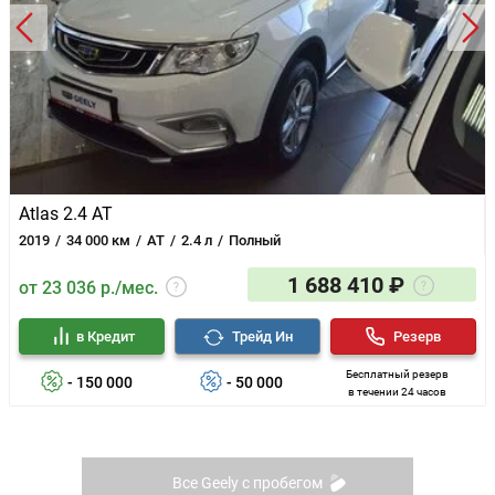
Atlas 2.4 AT
2019
34 000 км
AT
2.4 л
Полный
1 688 410 ₽
от 23 036 р./мес.
в Кредит
Трейд Ин
Резерв
Бесплатный резерв
- 150 000
- 50 000
в течении 24 часов
Все Geely с пробегом