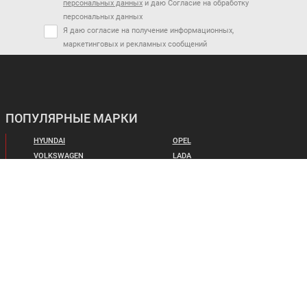
персональных данных
и даю Согласие на обработку
персональных данных
Я даю согласие на получение информационных,
маркетинговых и рекламных сообщений
ПОПУЛЯРНЫЕ МАРКИ
HYUNDAI
OPEL
VOLKSWAGEN
LADA
FORD
RENAULT
TOYOTA
MAZDA
SKODA
NISSAN
ЦЕНТРАЛЬНЫЙ
АВТО С ПРОБЕГОМ
УСЛУГИ И АКЦИИ
НОВЫЕ АВТОМОБИЛИ
ОТЗЫВЫ
ТРЕЙД-ИН
БЛОГ
СПЕЦПРЕДЛОЖЕНИЯ
НОВОСТИ