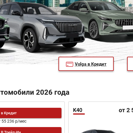
Volga в Кредит
втомобили 2026 года
от 2 
K40
в Кредит
т 55 236 р/мес
В Трейд-Ин