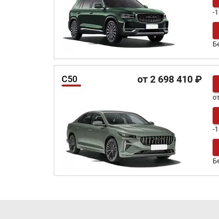
-
Б
от 2 698 410 ₽
C50
о
-
Б