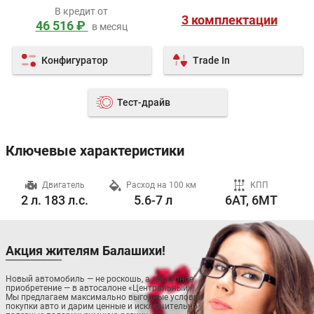
В кредит от
3 комплектации
46 516 ₽
в месяц
Конфигуратор
Trade In
Тест-драйв
Ключевые характеристики
ч
Двигатель
Расход на 100 км
КПП
2 л. 183 л.с.
5.6-7 л
6AT, 6MT
Акция жителям Балашихи!
Новый автомобиль — не роскошь, а доступное
приобретение — в автосалоне «Центральный»!
Мы предлагаем максимально выгодные условия
покупки авто и дарим ценные и исключительно