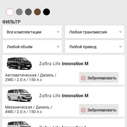
Крепления для детского кресла ISOFIX 2-ого и 3-его ряда
сидений
Центральный замок с функцией автоматического
запирания при движении
ФИЛЬТР
Система экстренного оповещения спецслужб «ЭРА-
ГЛОНАСС»
Защита картера двигателя (для 2WD)
Рулевая колонка, регулируемая по высоте и вылету
Электрогидроусилитель рулевого управления
Мультифункциональное трехспицевое рулевое колесо с
отделкой из кожи
Передние электростеклоподъемники 1-ого ряда,
Zafira Life
Innovation M
автоматические
Наружные зеркала заднего вида с
Автоматическая / Дизель /
электрорегулировками, обогревом, электроприводом
Забронировать
2WD / 2.0 л / 150 л.с
складывания
Автоматическое затемнение салонного зеркала заднего
вида
Zafira Life
Innovation M
Бортовой компьютер
Сдвижные боковые двери справа и слева
Двухзонный климат-контроль
Механическая / Дизель /
Забронировать
4WD / 2.0 л / 150 л.с
Дополнительная задняя климатическая установка с
управлением в салоне
Солнцезащитные шторки боковых окон 2-ого ряда
сидений