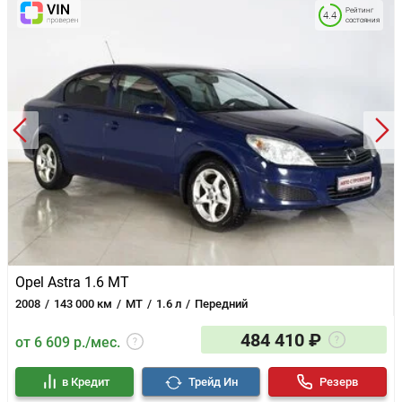
Рейтинг
4.4
состояния
Opel Astra 1.6 MT
2008
143 000 км
MT
1.6 л
Передний
484 410 ₽
от 6 609 р./мес.
в Кредит
Трейд Ин
Резерв