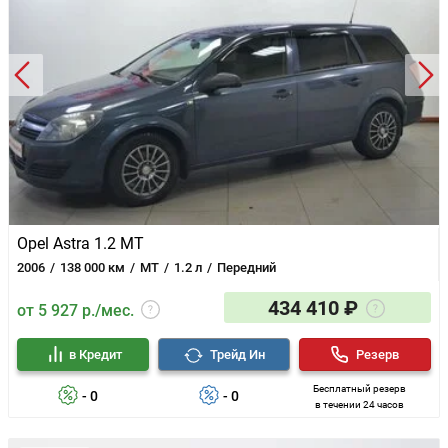
Opel Astra 1.2 MT
2006
138 000 км
MT
1.2 л
Передний
434 410 ₽
от 5 927 р./мес.
в Кредит
Трейд Ин
Резерв
Бесплатный резерв
- 0
- 0
в течении 24 часов