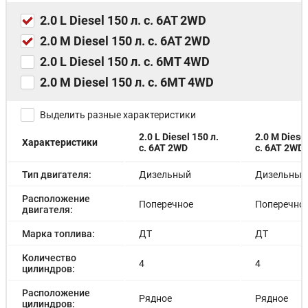
складывающиеся и съемные без инструмента, на
рейлингах: сдвоенное сиденье слева с
2.0 L Diesel 150 л. с. 6AT 2WD
индивидуальным профилем, индивидуальное сиденье
справа
2.0 M Diesel 150 л. с. 6AT 2WD
2.0 L Diesel 150 л. с. 6MT 4WD
2.0 M Diesel 150 л. с. 6MT 4WD
Выделить разные характеристики
2.0 L Diesel 150 л.
2.0 M Diesel
Характеристики
с. 6AT 2WD
с. 6AT 2WD
Тип двигателя:
Дизельный
Дизельный
Расположение
Поперечное
Поперечно
двигателя:
Марка топлива:
ДТ
ДТ
Количество
4
4
цилиндров:
Расположение
Рядное
Рядное
цилиндров: