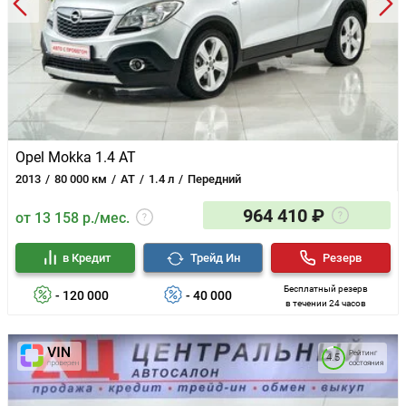
Opel Mokka 1.4 AT
2013
80 000 км
AT
1.4 л
Передний
964 410 ₽
от 13 158 р./мес.
в Кредит
Трейд Ин
Резерв
Бесплатный резерв
- 120 000
- 40 000
в течении 24 часов
Рейтинг
4.5
состояния