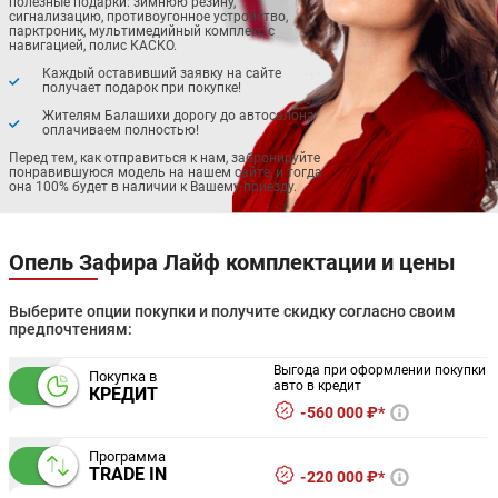
полезные подарки: зимнюю резину,
сигнализацию, противоугонное устройство,
парктроник, мультимедийный комплекс с
навигацией, полис КАСКО.
Каждый оставивший заявку на сайте
получает подарок при покупке!
Жителям Балашихи дорогу до автосалона
оплачиваем полностью!
Перед тем, как отправиться к нам, забронируйте
понравившуюся модель на нашем сайте, и тогда
она 100% будет в наличии к Вашему приезду.
Опель Зафира Лайф комплектации и цены
Выберите опции покупки и получите скидку согласно своим
предпочтениям:
Выгода при оформлении покупки
Покупка в
авто в кредит
КРЕДИТ
560 000 ₽*
Программа
TRADE IN
220 000 ₽*