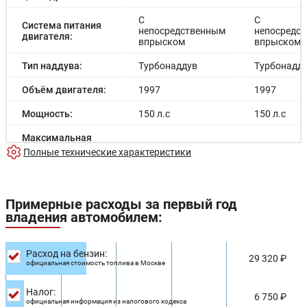
С
С
Система питания
непосредственным
непосредс
двигателя:
впрыском
впрыском
Тип наддува:
Турбонаддув
Турбонадд
Объём двигателя:
1997
1997
Мощность:
150 л.с
150 л.с
Максимальная
мощность
-
-
Полные технические характеристики
электродвигателя:
Емкость батареи:
-
-
Примерные расходы за первый год
Запас хода на
-
-
владения автомобилем:
электричестве:
Время зарядки:
-
-
Расход на бензин:
29 320 ₽
официальная стоимость топлива в Москве
Время зарядки
-
-
(быстрая):
Налог:
6 750 ₽
Разгон до 100км/
официальная информация из налогового кодекса