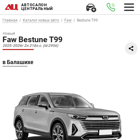
АВТОСАЛОН
ЦЕНТРАЛЬНЫЙ
Главная
Каталог новых авто
Faw
Bestune T99
Новый
Faw Bestune T99
2025-2026г 2л 218л.с. (id:2956)
в Балашихе