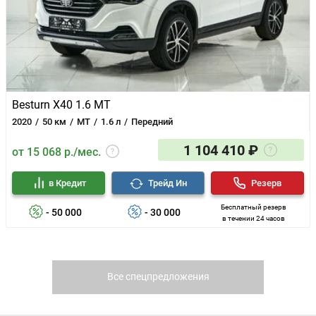
Besturn X40 1.6 MT
2020
50 км
MT
1.6 л
Передний
1 104 410 ₽
от 15 068 р./мес.
в Кредит
Трейд Ин
Резерв
Бесплатный резерв
- 50 000
- 30 000
в течении 24 часов
Все спецпредложения