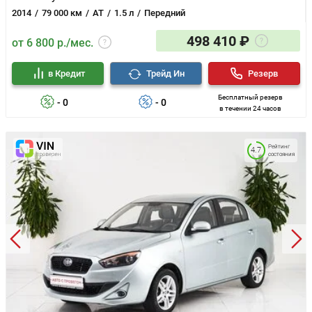
2014
79 000 км
AT
1.5 л
Передний
498 410 ₽
от 6 800 р./мес.
в Кредит
Трейд Ин
Резерв
Бесплатный резерв
- 0
- 0
в течении 24 часов
Рейтинг
4.7
состояния