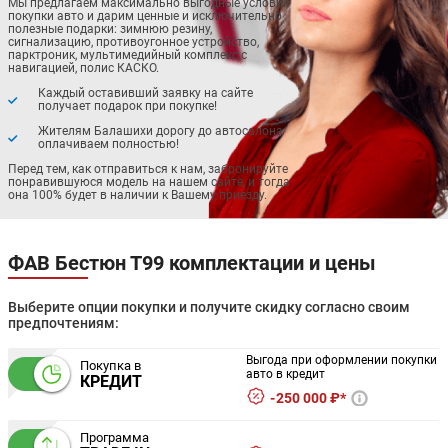
Мы предлагаем максимально выгодные условия
покупки авто и дарим ценные и исключительно
полезные подарки: зимнюю резину,
сигнализацию, противоугонное устройство,
парктроник, мультимедийный комплекс с
навигацией, полис КАСКО.
Каждый оставивший заявку на сайте
получает подарок при покупке!
Жителям Балашихи дорогу до автосалона
оплачиваем полностью!
Перед тем, как отправиться к нам, забронируйте
понравившуюся модель на нашем сайте, и тогда
она 100% будет в наличии к Вашему приезду.
ФАВ Бестюн Т99 комплектации и цены
Выберите опции покупки и получите скидку согласно своим
предпочтениям:
Выгода при оформлении покупки
Покупка в
авто в кредит
КРЕДИТ
250 000 ₽*
Программа