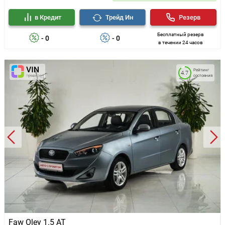
в Кредит
Трейд Ин
Резерв
Бесплатный резерв
- 0
- 0
в течении 24 часов
Рейтинг
4.7
состояния
Faw Oley 1.5 AT