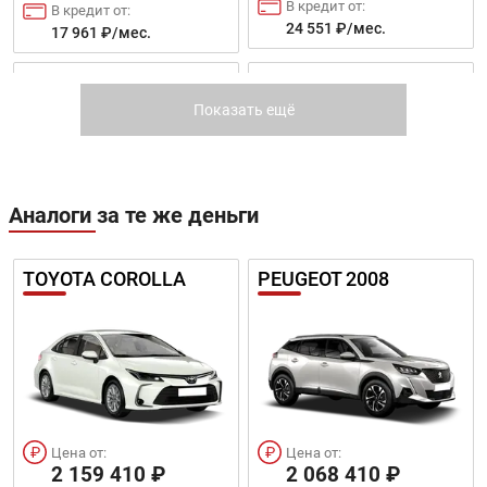
В кредит от:
В кредит от:
24 551 ₽/мес.
17 961 ₽/мес.
BESTURN X80
BESTUNE T55
Показать ещё
Аналоги за те же деньги
Цена от:
Цена от:
1 332 410 ₽
1 520 410 ₽
TOYOTA COROLLA
PEUGEOT 2008
В кредит от:
В кредит от:
18 179 ₽/мес.
20 744 ₽/мес.
BESTUNE B70
BESTUNE B70 NEW
Цена от:
Цена от:
2 159 410 ₽
2 068 410 ₽