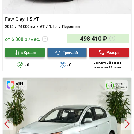
Faw Oley 1.5 AT
2014
74 000 км
AT
1.5 л
Передний
498 410 ₽
от 6 800 р./мес.
в Кредит
Трейд Ин
Резерв
Бесплатный резерв
- 0
- 0
в течении 24 часов
Рейтинг
4.6
состояния