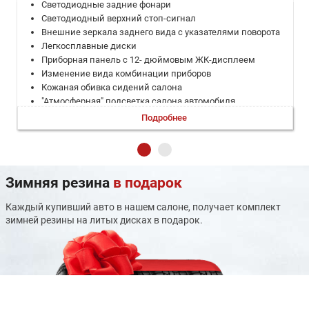
Светодиодные задние фонари
Светодиодный верхний стоп-сигнал
Внешние зеркала заднего вида с указателями поворота
Легкосплавные диски
Приборная панель с 12- дюймовым ЖК-дисплеем
Изменение вида комбинации приборов
Кожаная обивка сидений салона
"Атмосферная" подсветка салона автомобиля
Электронный рычаг переключения передач
Подробнее
Многофункциональное рулевое колесо
Отделка руля кожей
Регулировка рулевого колеса вверх-вниз
Передний центральный подлокотник
Зимняя резина
в подарок
Задний центральный подлокотник
Складывание задних сидений в соотношении 60 / 40
Каждый купивший авто в нашем салоне, получает комплект
Электростеклоподъемники с функцией "Auto"
зимней резины на литых дисках в подарок.
Дефлекторы кондиционера на заднем ряду
Внутреннее зеркало заднего вида с антибликовым
покрытием
Солнцезащитный козырек водителя и переднего
пассажира (с зеркалом)
Панорамный открывающийся люк + шторка на крыше с
электроприводом