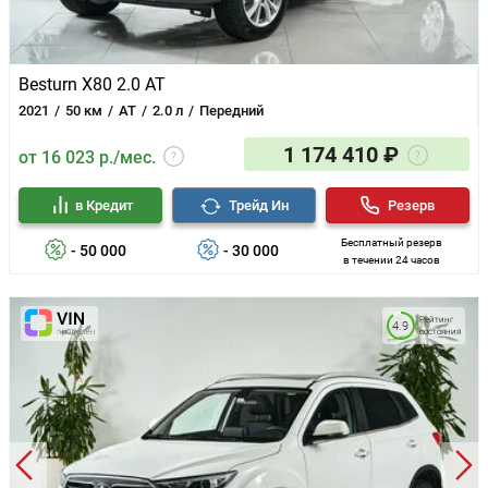
Besturn X80 2.0 AT
2021
50 км
AT
2.0 л
Передний
1 174 410 ₽
от 16 023 р./мес.
в Кредит
Трейд Ин
Резерв
Бесплатный резерв
- 50 000
- 30 000
в течении 24 часов
Рейтинг
4.9
состояния