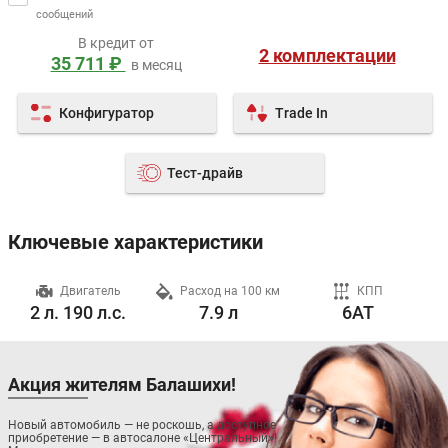
сообщений
В кредит от
2 комплектации
35 711 ₽
в месяц
Конфигуратор
Trade In
Тест-драйв
Ключевые характеристики
ч
Двигатель
Расход на 100 км
КПП
2 л. 190 л.с.
7.9 л
6AT
Акция жителям Балашихи!
Новый автомобиль — не роскошь, а доступное
приобретение — в автосалоне «Центральный»!