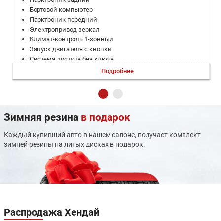
Бортовой компьютер
Парктроник передний
Электропривод зеркал
Климат-контроль 1-зонный
Запуск двигателя с кнопки
Система доступа без ключа
Регулировка руля по высоте
Подробнее
Электронная приборная панель
Электропривод крышки багажника
Система выбора режима движения
Электростеклоподъемники задние
Зимняя резина
в подарок
Электростеклоподъемники передние
Мультифункциональное рулевое колесо
Каждый купивший авто в нашем салоне, получает комплект
Датчик света
зимней резины на литых дисках в подарок.
Светодиодные фары
Дневные ходовые огни
Электрообогрев боковых зеркал
Третий ряд сидений
Подогрев задних сидений
Память сиденья водителя
Подогрев передних сидений
Распродажа
Хендай
Вентиляция задних сидений