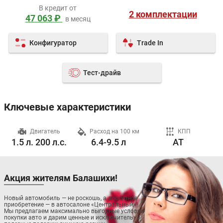
В кредит от
2 комплектации
47 063 ₽
в месяц
Конфигуратор
Trade In
Тест-драйв
Ключевые характеристики
ч
Двигатель
Расход на 100 км
КПП
1.5 л. 200 л.с.
6.4-9.5 л
AT
Акция жителям Балашихи!
Новый автомобиль — не роскошь, а доступное
приобретение — в автосалоне «Центральный»!
Мы предлагаем максимально выгодные условия
покупки авто и дарим ценные и исключительно