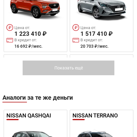
Цена от:
Цена от:
1 223 410 ₽
1 517 410 ₽
В кредит от:
В кредит от:
16 692 ₽/мес.
20 703 ₽/мес.
SONATA
ELANTRA 2021
Показать ещё
Аналоги за те же деньги
Цена от:
Цена от:
2 538 410 ₽
1 834 410 ₽
NISSAN QASHQAI
NISSAN TERRANO
В кредит от:
В кредит от:
34 634 ₽/мес.
25 028 ₽/мес.