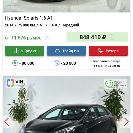
Hyundai Solaris 1.6 AT
2014
75 000 км
AT
1.6 л
Передний
848 410 ₽
от 11 576 р./мес.
в Кредит
Трейд Ин
Резерв
Бесплатный резерв
- 80 000
- 20 000
в течении 24 часов
Рейтинг
4.7
состояния