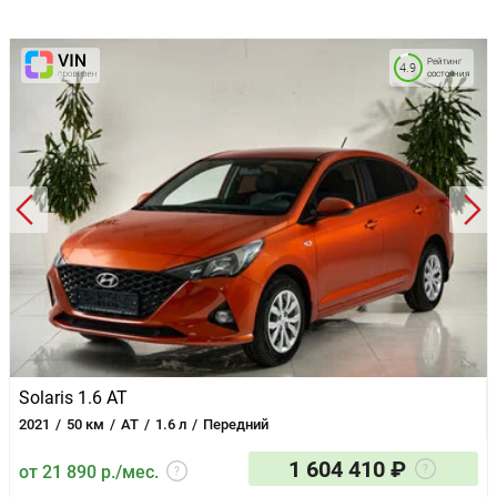
Вентиляция передних сидений
Складывающееся заднее сиденье
Отделка кожей рулевого колеса
Рейтинг
4.9
состояния
Электрорегулировка задних сидений
Электрорегулировка передних сидений
Искусственная кожа (материал салона)
Солнцезащитные шторки в задних дверях
Регулировка сиденья водителя по высоте
Складной столик на спинках передних сидений
Аудиосистема
Мультимедиа система с ЖК-экраном
Беспроводная зарядка для смартфона
Диски 18
Декоративные молдинги
Иммобилайзер
Центральный замок
Датчик давления в шинах
Система стабилизации (ESP)
Solaris 1.6 AT
Система контроля слепых зон
2021
50 км
AT
1.6 л
Передний
Подушка безопасности водителя
Подушка безопасности пассажира
1 604 410 ₽
от 21 890 р./мес.
Антиблокировочная система (ABS)