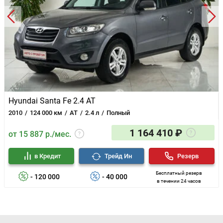
Hyundai Santa Fe 2.4 AT
2010
124 000 км
AT
2.4 л
Полный
1 164 410 ₽
от 15 887 р./мес.
в Кредит
Трейд Ин
Резерв
Бесплатный резерв
- 120 000
- 40 000
в течении 24 часов