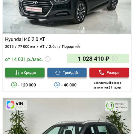
Hyundai i40 2.0 AT
2015
77 000 км
AT
2.0 л
Передний
1 028 410 ₽
от 14 031 р./мес.
в Кредит
Трейд Ин
Резерв
Бесплатный резерв
- 120 000
- 40 000
в течении 24 часов
Рейтинг
4.5
состояния