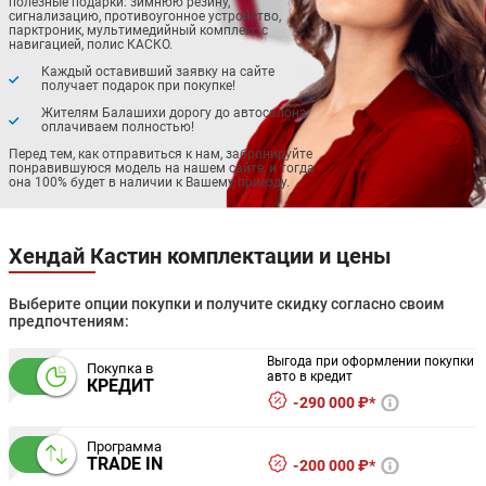
полезные подарки: зимнюю резину,
сигнализацию, противоугонное устройство,
парктроник, мультимедийный комплекс с
навигацией, полис КАСКО.
Каждый оставивший заявку на сайте
получает подарок при покупке!
Жителям Балашихи дорогу до автосалона
оплачиваем полностью!
Перед тем, как отправиться к нам, забронируйте
понравившуюся модель на нашем сайте, и тогда
она 100% будет в наличии к Вашему приезду.
Хендай Кастин комплектации и цены
Выберите опции покупки и получите скидку согласно своим
предпочтениям:
Выгода при оформлении покупки
Покупка в
авто в кредит
КРЕДИТ
290 000 ₽*
Программа
TRADE IN
200 000 ₽*