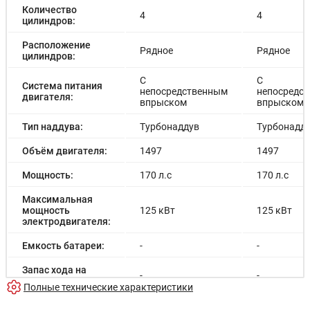
Количество
4
4
цилиндров:
Расположение
Рядное
Рядное
цилиндров:
С
С
Система питания
непосредственным
непосредс
двигателя:
впрыском
впрыском
Тип наддува:
Турбонаддув
Турбонадд
Объём двигателя:
1497
1497
Мощность:
170 л.с
170 л.с
Максимальная
мощность
125 кВт
125 кВт
электродвигателя:
Емкость батареи:
-
-
Запас хода на
-
-
электричестве:
Полные технические характеристики
Время зарядки:
-
-