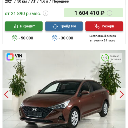
2021
50 км
AT
1.6 л
Передний
1 604 410 ₽
от 21 890 р./мес.
в Кредит
Трейд Ин
Резерв
Бесплатный резерв
- 50 000
- 30 000
в течении 24 часов
Рейтинг
4.9
состояния