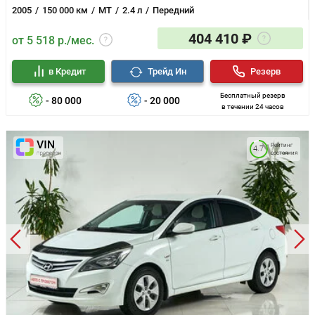
2005
150 000 км
MT
2.4 л
Передний
404 410 ₽
от 5 518 р./мес.
в Кредит
Трейд Ин
Резерв
Бесплатный резерв
- 80 000
- 20 000
в течении 24 часов
Рейтинг
4.7
состояния