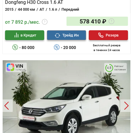
Dongfeng H30 Cross 1.6 AT
2015
44 000 км
AT
1.6 л
Передний
578 410 ₽
от 7 892 р./мес.
в Кредит
Трейд Ин
Резерв
Бесплатный резерв
- 80 000
- 20 000
в течении 24 часов
Рейтинг
4.8
состояния