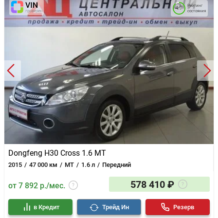
Рейтинг
4.7
состояния
Dongfeng H30 Cross 1.6 MT
2015
47 000 км
MT
1.6 л
Передний
578 410 ₽
от 7 892 р./мес.
в Кредит
Трейд Ин
Резерв