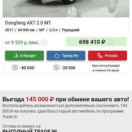
Dongfeng AX7 2.0 MT
2017
34 000 км
MT
2.0 л
Передний
698 410 ₽
от 9 529 р./мес.
в Кредит
Трейд Ин
Резерв
Бесплатный резерв
- 80 000
- 20 000
в течении 24 часов
Выгода
145 000 ₽
при обмене вашего авто!
Воспользуйтесь возможностью дополнительно сэкономить 145
000 ₽ на покупке, сдав Ваш старый автомобиль по программе
Trade In
Оставьте заявку на
ВЫГОДНЫЙ TRADE IN