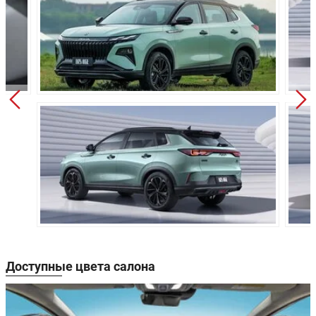
Привод:
Передний
Независимая подвеска
Передняя подвеска:
типа Макферсон
Многорычажная
Задняя подвеска:
независимая
Дисковые
Передние тормоза:
вентилируемые
Задние тормоза:
Дисковые
Производство:
Китай
3 года или 100 000 км
Гарантия:
пробег
Доступные цвета салона