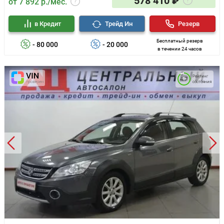
578 410 ₽
от 7 892 р./мес.
в Кредит
Трейд Ин
Резерв
Бесплатный резерв
- 80 000
- 20 000
в течении 24 часов
Рейтинг
4.7
состояния