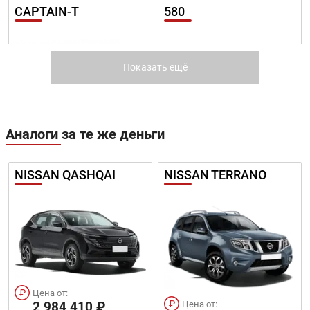
CAPTAIN-T
580
Показать ещё
Цена от:
Цена от:
Аналоги за те же деньги
1 219 410 ₽
1 198 410 ₽
В кредит от:
В кредит от:
16 637 ₽/мес.
16 351 ₽/мес.
NISSAN QASHQAI
NISSAN TERRANO
DFSK 500
DFSK IX5
Цена от:
Цена от:
2 984 410 ₽