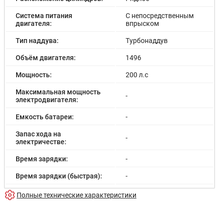
Система Auto-Hold
Система питания
С непосредственным
Задний парковочный радар
двигателя:
впрыском
Система контроля давления в шинах (TPMS)
Bluetooth
Тип наддува:
Турбонаддув
Радио AM/FM
Объём двигателя:
1496
Мощность:
200 л.с
Максимальная мощность
-
электродвигателя:
Емкость батареи:
-
Запас хода на
-
электричестве:
Время зарядки:
-
Время зарядки (быстрая):
-
Разгон до 100км/час:
8.2 с
Полные технические характеристики
Максимальная скорость:
190 км/ч