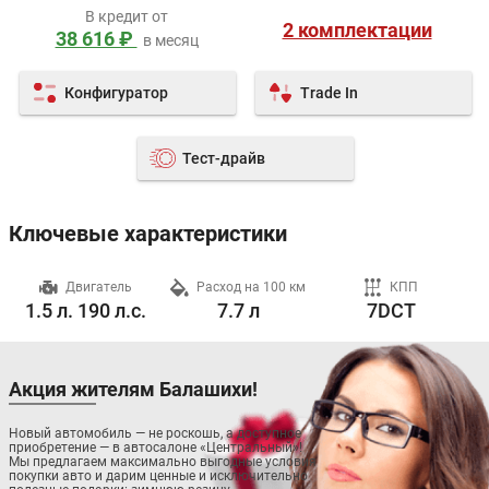
В кредит от
2 комплектации
38 616 ₽
в месяц
Конфигуратор
Trade In
Тест-драйв
Ключевые характеристики
ч
Двигатель
Расход на 100 км
КПП
1.5 л. 190 л.с.
7.7 л
7DCT
Акция жителям Балашихи!
Новый автомобиль — не роскошь, а доступное
приобретение — в автосалоне «Центральный»!
Мы предлагаем максимально выгодные условия
покупки авто и дарим ценные и исключительно