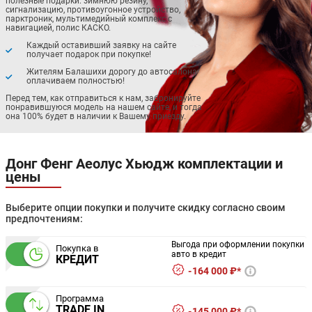
полезные подарки: зимнюю резину,
сигнализацию, противоугонное устройство,
парктроник, мультимедийный комплекс с
навигацией, полис КАСКО.
Каждый оставивший заявку на сайте
получает подарок при покупке!
Жителям Балашихи дорогу до автосалона
оплачиваем полностью!
Перед тем, как отправиться к нам, забронируйте
понравившуюся модель на нашем сайте, и тогда
она 100% будет в наличии к Вашему приезду.
Донг Фенг Аеолус Хьюдж комплектации и
цены
Выберите опции покупки и получите скидку согласно своим
предпочтениям:
Выгода при оформлении покупки
Покупка в
авто в кредит
КРЕДИТ
164 000 ₽*
Программа
TRADE IN
145 000 ₽*