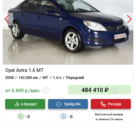
Opel Astra 1.6 MT
2008
143 000 км
MT
1.6 л
Передний
484 410 ₽
от 6 609 р./мес.
в Кредит
Трейд Ин
Резерв
Бесплатный резерв
- 0
- 0
в течении 24 часов