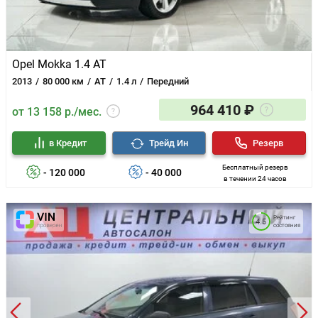
Opel Mokka 1.4 AT
2013
80 000 км
AT
1.4 л
Передний
964 410 ₽
от 13 158 р./мес.
в Кредит
Трейд Ин
Резерв
Бесплатный резерв
- 120 000
- 40 000
в течении 24 часов
Рейтинг
4.5
состояния