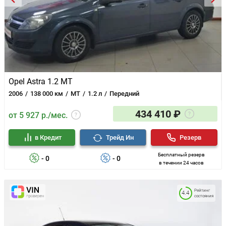
Opel Astra 1.2 MT
2006
138 000 км
MT
1.2 л
Передний
434 410 ₽
от 5 927 р./мес.
в Кредит
Трейд Ин
Резерв
Бесплатный резерв
- 0
- 0
в течении 24 часов
Рейтинг
4.4
состояния