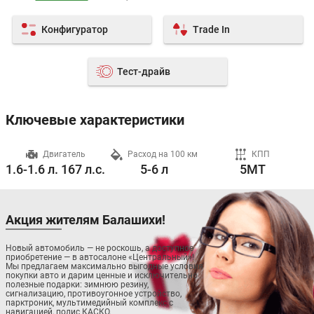
Конфигуратор
Trade In
Тест-драйв
Ключевые характеристики
ч
Двигатель
Расход на 100 км
КПП
1.6-1.6 л. 167 л.с.
5-6 л
5MT
Акция жителям Балашихи!
Новый автомобиль — не роскошь, а доступное
приобретение — в автосалоне «Центральный»!
Мы предлагаем максимально выгодные условия
покупки авто и дарим ценные и исключительно
полезные подарки: зимнюю резину,
сигнализацию, противоугонное устройство,
парктроник, мультимедийный комплекс с
навигацией, полис КАСКО.