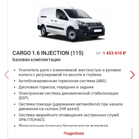
CARGO 1.6 INJECTION (115)
от:
1 453 410 ₽
Базовая комплектация
Усилитель руля с изменяемой жесткостью и рулевое
колесо с регулировкой по высоте и глубине
Антиблокировочная тормозная система (ABS)
Дисковые тормоза, передние и задние
Электронная система динамической стабилизации
(ESP)
Cистема помощи (удержания автомобиля) при начале
движения на склоне (Hill assist)
Система аварийного оповещения экстренных служб
ЭРА-ГЛОНАСС
Фронтальная подушка безопасности водителя
Ремни безопасности водителя и пассажира с
Подробнее
преднатяжителями и ограничителями усилия