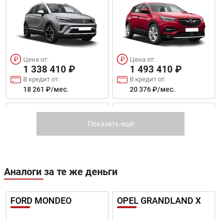
Цена от:
Цена от:
1 338 410 ₽
1 493 410 ₽
В кредит от:
В кредит от:
18 261 ₽/мес.
20 376 ₽/мес.
COMBO LIFE
VIVARO
Показать ещё
Аналоги за те же деньги
Цена от:
Цена от:
1 523 410 ₽
FORD MONDEO
OPEL GRANDLAND X
2 414 310 ₽
В кредит от:
В кредит от:
20 785 ₽/мес.