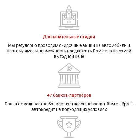
устойчивости
устойчивост
Полузависимая,
Полузависим
пружинная, с
пружинная, 
гидравлическими
гидравличе
теле-
теле-
скопическими
скопически
Задняя подвеска:
амортизаторами
амортизато
Дополнительные скидки
и
и
Мы регулярно проводим скидочные акции на автомобили и
стабилизатором
стабилизат
поэтому имеем возможность предложить Вам авто по самой
поперечной
поперечной
устойчивости
устойчивост
выгодной цене
Передние
Дисковые
Дисковые
тормоза:
Задние тормоза:
Дисковые
Дисковые
47 банков-партнёров
Большое количество банков-партнеров позволят Вам выбрать
автокредит на подходящих условиях