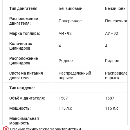
Гарантия на автомобиль 2 года без ограничений по
пробегу
Тип двигателя:
Бензиновый
Бензиновый
Расположение
Поперечное
Поперечное
двигателя:
Марка топлива:
АИ - 92
АИ - 92
Количество
4
4
цилиндров:
Расположение
Рядное
Рядное
цилиндров:
Система питания
Распределенный
Распределе
двигателя:
впрыск
впрыск
Тип наддува:
-
-
Объём двигателя:
1587
1587
Мощность:
115 л.с
115 л.с
Максимальная
мощность
-
-
электродвигателя:
Полные технические характеристики