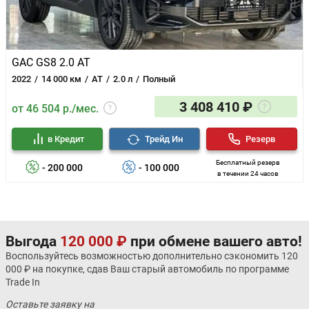
GAC GS8 2.0 AT
2022
14 000 км
AT
2.0 л
Полный
3 408 410 ₽
от 46 504 р./мес.
в Кредит
Трейд Ин
Резерв
Бесплатный резерв
- 200 000
- 100 000
в течении 24 часов
Выгода
120 000 ₽
при обмене вашего авто!
Воспользуйтесь возможностью дополнительно сэкономить 120
000 ₽ на покупке, сдав Ваш старый автомобиль по программе
Trade In
Оставьте заявку на