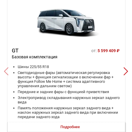
GT
от:
5 599 409 ₽
Базовая комплектация
Шины 225/55 R18
Светодиодные фары (автоматическая регулировка
высоты + функция сигнализации о включении фар +
функция Follow Me Home + система адаптивного
управления дальним светом)
Передние и задние фары с функцией приветствия
Электропривод складывания наружных зеркал заднего
вида
Память положения наружных зеркал заднего вида +
наклон наружных зеркал заднего вида при включении
передачи заднего хода
Система курсовой устойчивости (ESP)
Подробнее
Система помощи при трогании на подъеме (HHC) +