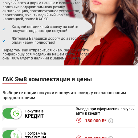
покупки авто и дарим ценные и исключительно
полезные подарки: зимнюю резину,
сигнализацию, противоугонное устройство,
парктроник, мультимедийный комплекс с
навигацией, полис КАСКО.
Каждый оставивший заявку на сайте
получает подарок при покупке!
Жителям Балашихи дорогу до автосалона
оплачиваем полностью!
Перед тем, как отправиться к нам, забронируйте
понравившуюся модель на нашем сайте, и тогда
она 100% будет в наличии к Вашему приезду.
ГАК Эм8 комплектации и цены
Выберите опции покупки и получите скидку согласно своим
предпочтениям:
Выгода при оформлении покупки
Покупка в
авто в кредит
КРЕДИТ
180 000 ₽*
Программа