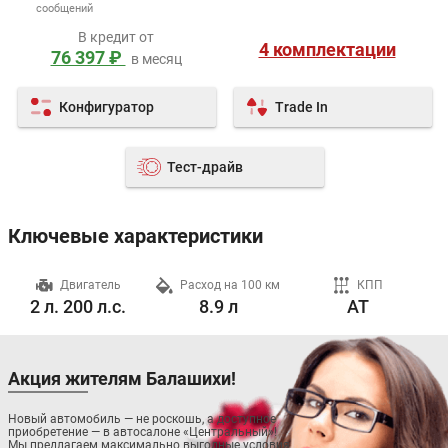
сообщений
В кредит от
4 комплектации
76 397 ₽
в месяц
Конфигуратор
Trade In
Тест-драйв
Ключевые характеристики
ч
Двигатель
Расход на 100 км
КПП
2 л. 200 л.с.
8.9 л
AT
Акция жителям Балашихи!
Новый автомобиль — не роскошь, а доступное
приобретение — в автосалоне «Центральный»!
Мы предлагаем максимально выгодные условия