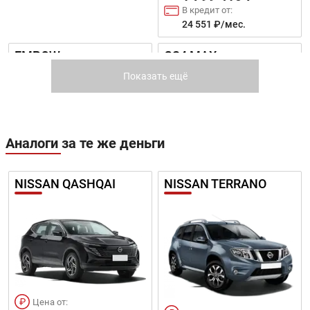
В кредит от:
24 551 ₽/мес.
EMPOW
GS4 MAX
Показать ещё
Аналоги за те же деньги
Цена от:
Цена от:
NISSAN QASHQAI
NISSAN TERRANO
2 599 410 ₽
2 740 410 ₽
В кредит от:
В кредит от:
35 466 ₽/мес.
37 390 ₽/мес.
GS4
GN8
Цена от: