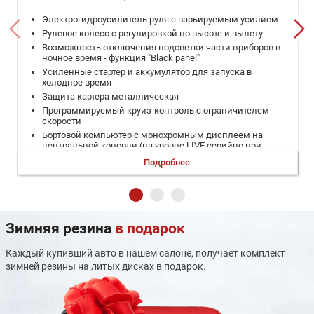
Электрогидроусилитель руля с варьируемым усилием
Рулевое колесо с регулировкой по высоте и вылету
Возможность отключения подсветки части приборов в
ночное время - функция "Black panel"
Усиленные стартер и аккумулятор для запуска в
холодное время
Защита картера металлическая
Программируемый круиз-контроль с ограничителем
скорости
Бортовой компьютер с монохромным дисплеем на
центральной консоли (на уровне LIVE серийно при
наличии пакета "Аудио")
Подробнее
Антиблокировочная система тормозов (ABS)
Электронная система распределения тормозных
усилий (REF)
Система помощи при экстренном торможении (AFU)
Электронная система стабилизации курсовой
Зимняя резина
в подарок
устойчивости (ESP) + Интеллектуальная система
контроля тяги + Антипробуксовочная система (ASR)
Каждый купивший авто в нашем салоне, получает комплект
Электронный иммобилайзер
зимней резины на литых дисках в подарок.
Автоматическая блокировка дверей при скорости
свыше 10 км/ч
Крепления ISOFIX для детского кресла на задних
боковых сиденьях