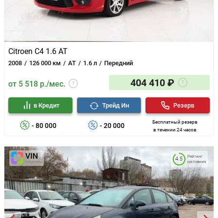
Citroen C4 1.6 AT
2008
126 000 км
AT
1.6 л
Передний
404 410 ₽
от 5 518 р./мес.
в Кредит
Трейд Ин
Резерв
Бесплатный резерв
- 80 000
- 20 000
в течении 24 часов
Рейтинг
4.5
состояния