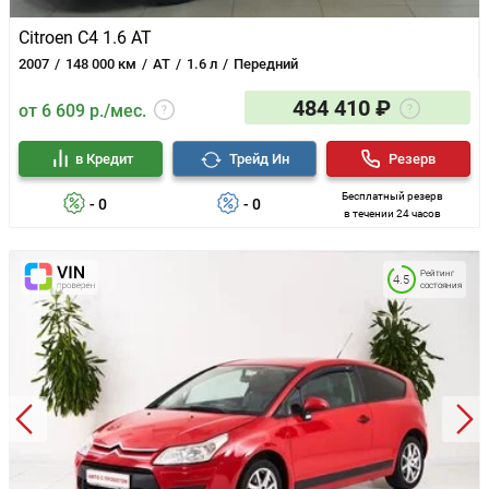
Citroen C4 1.6 AT
2007
148 000 км
AT
1.6 л
Передний
484 410 ₽
от 6 609 р./мес.
в Кредит
Трейд Ин
Резерв
Бесплатный резерв
- 0
- 0
в течении 24 часов
Рейтинг
4.5
состояния