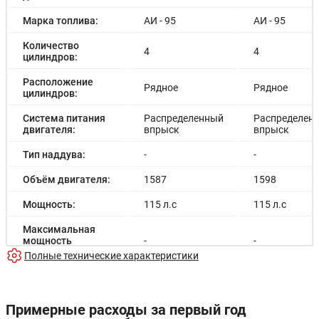
Марка топлива:
АИ - 95
АИ - 95
Количество
4
4
цилиндров:
Расположение
Рядное
Рядное
цилиндров:
Система питания
Распределенный
Распределен
двигателя:
впрыск
впрыск
Тип наддува:
-
-
Объём двигателя:
1587
1598
Мощность:
115 л.с
115 л.с
Максимальная
мощность
-
-
электродвигателя:
Полные технические характеристики
Емкость батареи:
-
-
Запас хода на
Примерные расходы за первый год
-
-
электричестве: