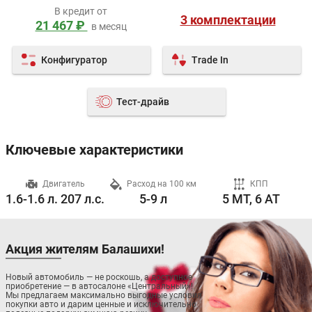
В кредит от
3 комплектации
21 467 ₽
в месяц
Конфигуратор
Trade In
Тест-драйв
Ключевые характеристики
ч
Двигатель
Расход на 100 км
КПП
1.6-1.6 л. 207 л.с.
5-9 л
5 MT, 6 AT
Акция жителям Балашихи!
Новый автомобиль — не роскошь, а доступное
приобретение — в автосалоне «Центральный»!
Мы предлагаем максимально выгодные условия
покупки авто и дарим ценные и исключительно