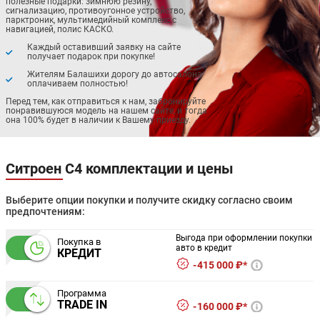
полезные подарки: зимнюю резину,
сигнализацию, противоугонное устройство,
парктроник, мультимедийный комплекс с
навигацией, полис КАСКО.
Каждый оставивший заявку на сайте
получает подарок при покупке!
Жителям Балашихи дорогу до автосалона
оплачиваем полностью!
Перед тем, как отправиться к нам, забронируйте
понравившуюся модель на нашем сайте, и тогда
она 100% будет в наличии к Вашему приезду.
Ситроен С4 комплектации и цены
Выберите опции покупки и получите скидку согласно своим
предпочтениям:
Выгода при оформлении покупки
Покупка в
авто в кредит
КРЕДИТ
415 000 ₽*
Программа
TRADE IN
160 000 ₽*