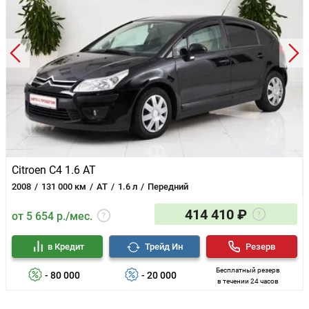
Citroen C4 1.6 AT
2008
131 000 км
AT
1.6 л
Передний
414 410 ₽
от 5 654 р./мес.
в Кредит
Трейд Ин
Резерв
Бесплатный резерв
- 80 000
- 20 000
в течении 24 часов