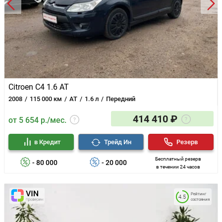
Citroen C4 1.6 AT
2008
115 000 км
AT
1.6 л
Передний
414 410 ₽
от 5 654 р./мес.
в Кредит
Трейд Ин
Резерв
Бесплатный резерв
- 80 000
- 20 000
в течении 24 часов
Рейтинг
4.5
состояния