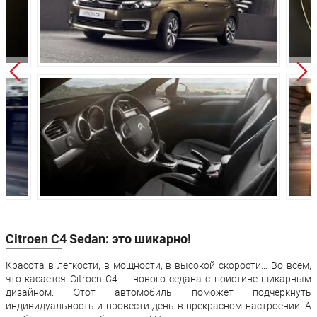
Ширина:
1789 мм
1789 мм
Высота:
1518 мм
1518 мм
Колёсная база:
2708 мм
2708 мм
Клиренс:
176 мм
176 мм
Масса:
1330 кг
1340 кг
Объём багажника:
440 л
440 л
Трансмиссия:
Механическая
Автомат
Привод:
Передний
Передний
Передняя
Независимая -
Независимая 
подвеска:
McPherson
McPherson
Citroen C4 Sedan: это шикарно!
Полузависимая -
Полузависима
Задняя подвеска:
торсионная
торсионная
балка
балка
Красота в легкости, в мощности, в высокой скорости… Во всем,
что касается Citroen C4 — нового седана с поистине шикарным
Передние
Дисковые
Дисковые
дизайном. Этот автомобиль поможет подчеркнуть
тормоза:
вентилируемые
вентилируем
индивидуальность и провести день в прекрасном настроении. А