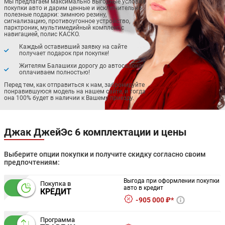
Мы предлагаем максимально выгодные условия
покупки авто и дарим ценные и исключительно
полезные подарки: зимнюю резину,
сигнализацию, противоугонное устройство,
парктроник, мультимедийный комплекс с
навигацией, полис КАСКО.
Каждый оставивший заявку на сайте
получает подарок при покупке!
Жителям Балашихи дорогу до автосалона
оплачиваем полностью!
Перед тем, как отправиться к нам, забронируйте
понравившуюся модель на нашем сайте, и тогда
она 100% будет в наличии к Вашему приезду.
Джак ДжейЭс 6 комплектации и цены
Выберите опции покупки и получите скидку согласно своим
предпочтениям:
Выгода при оформлении покупки
Покупка в
авто в кредит
КРЕДИТ
905 000 ₽*
Программа