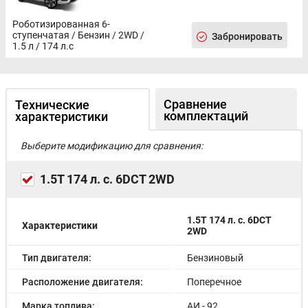
Сенсорный дисплей мультимедийной системы
размером 12,3"
Роботизированная 6-
ступенчатая / Бензин / 2WD /
Bluetooth/Apple CarPlay/Android Auto
Забронировать
1.5 л / 174 л.с
Атмосферная подсветка интерьера
Беспроводная зарядка для смартфона
8 динамиков аудиосистемы
Система беcключевого доступа
Сравнение
Технические
Розетка на 12V в багажнике
комплектаций
характеристики
Выберите модификацию для сравнения:
1.5T 174 л. с. 6DCT 2WD
1.5T 174 л. с. 6DCT
Характеристики
2WD
Тип двигателя:
Бензиновый
Расположение двигателя:
Поперечное
Марка топлива:
АИ - 92