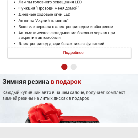
Лампы головного освещения LED
Функция "Проводи меня домой"
Дневные ходовые огни LED
Антенна "Акулий плавник"
Боковые зеркала с электроприводом и обогревом
Автоматическое складывание боковых зеркал при
закрытии автомобиля
Электропривод двери багажника с функцией
дистанционного открытия ногой
Подробнее
Панорамная крыша
Материал обивки сидений - экокожа
Электрическая регулировка сиденья водителя в 6-х
направлениях
Память настроек сиденья водителя
Зимняя резина
в подарок
Система облегчения посадки водителя
Электропривод регулировки сиденья переднего
Каждый купивший авто в нашем салоне, получает комплект
пассажира в 6-х направлениях
зимней резины на литых дисках в подарок.
Обогрев передних сидений
Регулировка руля по углу наклона и вылету
Мультифункциональный руль с отделкой из экокожи
Подрулевые лепестки переключения передач
Атмосферная подсветка
Климат-контроль
Воздуховоды задних пассажиров