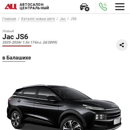
АВТОСАЛОН
ЦЕНТРАЛЬНЫЙ
Главная
Каталог новых авто
Jac
JS6
Новый
Jac JS6
2025-2026г 1.5л 174л.с. (id:2899)
в Балашихе