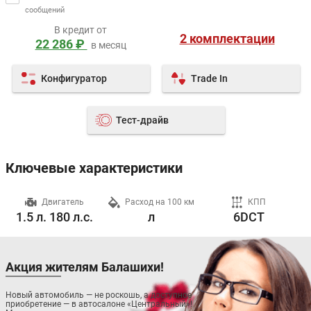
сообщений
В кредит от
2 комплектации
22 286 ₽
в месяц
Конфигуратор
Trade In
Тест-драйв
Ключевые характеристики
ч
Двигатель
Расход на 100 км
КПП
1.5 л. 180 л.с.
л
6DCT
Акция жителям Балашихи!
Новый автомобиль — не роскошь, а доступное
приобретение — в автосалоне «Центральный»!