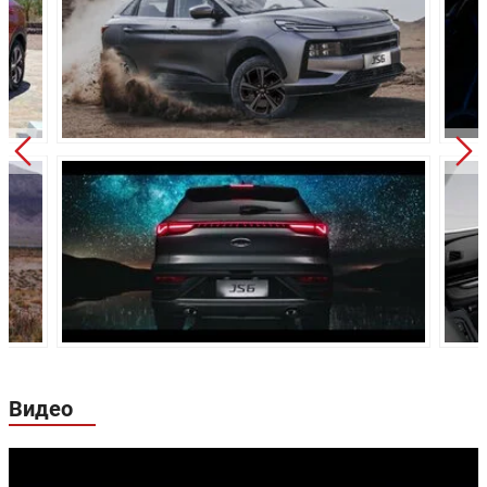
Роботизированная 6-
Трансмиссия:
ступенчатая
Привод:
Передний
Независимая, типа
Передняя подвеска:
МакФерсон
Независимая
Задняя подвеска:
многорычажная
Дисковые
Передние тормоза:
вентилируемые
Задние тормоза:
Дисковые
Видео