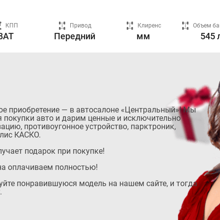
КПП
Привод
Клиренс
Объем ба
8AT
Передний
мм
545 
ое приобретение — в автосалоне «Центральный»! Мы
 покупки авто и дарим ценные и исключительно
ацию, противоугонное устройство, парктроник,
лис КАСКО.
учает подарок при покупке!
на оплачиваем полностью!
руйте понравившуюся модель на нашем сайте, и тогда
.