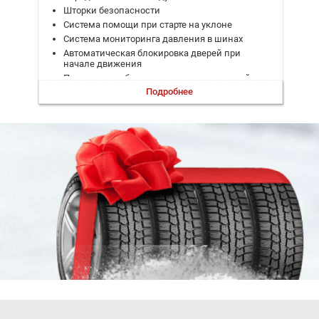
Шторки безопасности
Система помощи при старте на уклоне
Система мониторинга давления в шинах
Автоматическая блокировка дверей при
начале движения
Пакет систем безопасности, включающий:
Подробнее
– Интеллектуальная система контроля
скорости (ISA)
– Система предупреждения усталости
водителя
– Система экстренного торможения c радаром
(AEBS3)
– Адаптивный круиз-контроль с функцией
экстренной остановки
– Система распознавания дорожных знаков с
интеллектуальной системой адаптации
скорости
– Система контроля и удержания автомобиля в
полосе движения (LKA & LPA)
Датчики непристегнутых ремней безопасности
Электромеханический стояночный тормоз
Крепления ISOFIX для детских кресел на
задних боковых сидениях
Система предупреждения о возможности
столкновения при движении вперед (FCW)