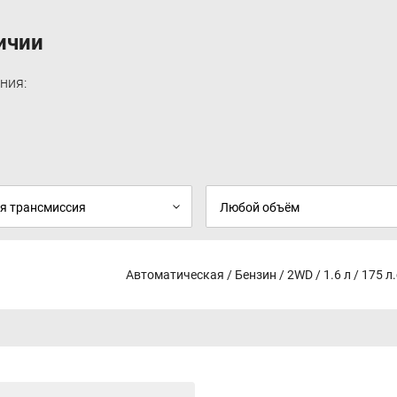
Система помощи при выезде задним ходом
(RCTA)
ичии
Система расширенного мониторинга «слепых
зон»
Система экстренного оповещения спецслужб
ния:
«ЭРА-ГЛОНАСС»
Подвеска Progressive Hydraulic Cushions®
Бортовой компьютер, индикатор внешней
температуры воздуха
Селектор выбора режима езды (Drive, Sport,
Eco)
Подрулевые лепестки переключения передач
Электро-усилитель рулевого колеса
Мультифункциональное рулевое колесо с
комбинированной кожаной отделкой Mistral
Рулевое колесо с регулировкой по высоте и
вылету
Автоматическая / Бензин / 2WD / 1.6 л / 175 л.
Двухзонный климат-контроль с
регулировками на экране центрального
дисплея
Фильтр системы вентиляции cалона (Clean
Cabin)
Регулируемые воздуховоды (открытие/
закрытие) для пассажиров 2-го ряда
Датчики света и дождя