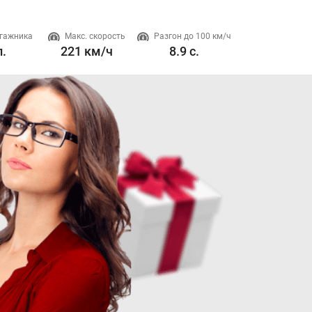
гажника
Макс. скорость
Разгон до 100 км/ч
Двигатель
л.
221 км/ч
8.9 с.
1.6 л. 221 л.