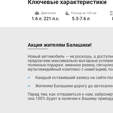
Ключевые характеристики
Разгон до 100 км/ч
Двигатель
Расход на 100 км
8.9 с.
1.6 л. 221 л.с.
5.3-7.6 л
Акция жителям Балашихи!
Новый автомобиль — не роскошь, а доступн
предлагаем максимально выгодные условия
полезные подарки: зимнюю резину, сигнализ
мультимедийный комплекс с навигацией, по
Каждый оставивший заявку на сайте пол
Жителям Балашихи дорогу до автосало
Перед тем, как отправиться к нам, заброни
она 100% будет в наличии к Вашему приезду