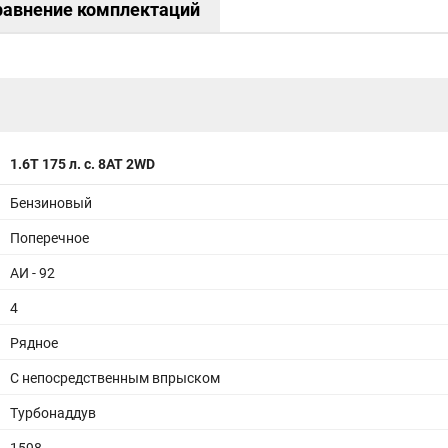
равнение комплектаций
Бесключевой доступ в автомобиль с кнопкой
запуска двигателя
Электропривод двери багажного отделения
Функция бесконтактного открывания двери
багажника (без рук)
Функция складывания сидений второго ряда
из багажного отделения
Передние и задние электростеклоподъемники
Сиденье водителя с памятью и
1.6T 175 л. с. 8AT 2WD
электрорегулировкой в 8 направлениях,
регулировкой поясничного отдела в 4х
Бензиновый
направлениях
Сиденье переднего пассажира с
Поперечное
электрорегулировкой в 6 направлениях,
регулировкой поясничного отдела в 4х
направлениях
АИ - 92
Настройка передних подголовников в 4х
направлениях
4
Электрорегулировка переднего пассажирского
сидения со стороны заднего ряда
Рядное
Подогрев передних сидений
С непосредственным впрыском
Массаж и вентиляция передних сидений
Карманы для хранения на задней поверхности
Турбонаддув
спинок передних сидений
Сиденье заднего ряда, складываемое в
1598