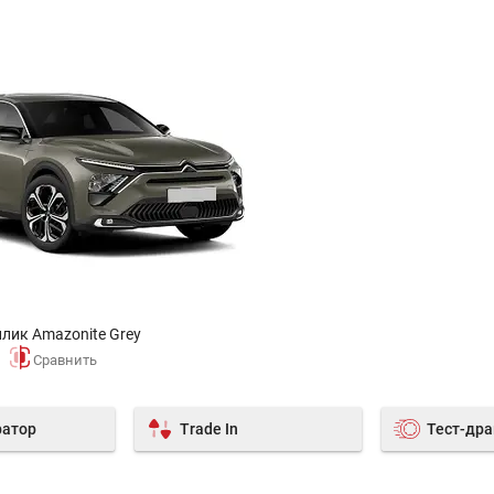
лик Amazonite Grey
ратор
Trade In
Тест-др