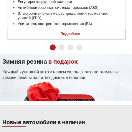
Регулировка рулевой колонки
Антиблокировочная система тормозов (ABS)
Электронная система распределения тормозных
усилий (EBD)
Усилитель экстренного торможения (BA)
Система курсовой устойчивости (ESP)
Подробнее
Электромеханический стояночный тормоз (EPB)
Функция Auto Hold стояночного тормоза
Система помощи при подъёме по склону (HHC)
Система контроля давления в шинах (TPMS)
Фронтальные подушки безопасности водителя и
Зимняя резина
в подарок
переднего пассажира
"Детский замок" задних дверей
Каждый купивший авто в нашем салоне, получает комплект
Сигнализация
зимней резины на литых дисках в подарок.
Иммобилайзер
Центральный замок с дистанционным управлением
Дистанционное отпирание багажника
Галогеновые фары головного света
Светодиодные дневные ходовые огни
Светодиодные задние фонари
Электропривод корректора фар головного света
Новые автомобили в наличии
Функция фар головного света "Follow me home"
Датчик света