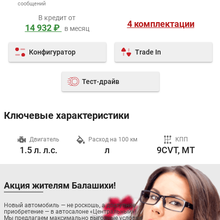
сообщений
В кредит от
4 комплектации
14 932 ₽
в месяц
Конфигуратор
Trade In
Тест-драйв
Ключевые характеристики
ч
Двигатель
Расход на 100 км
КПП
1.5 л. л.с.
л
9CVT, MT
Акция жителям Балашихи!
Новый автомобиль — не роскошь, а доступное
приобретение — в автосалоне «Центральный»!
Мы предлагаем максимально выгодные условия