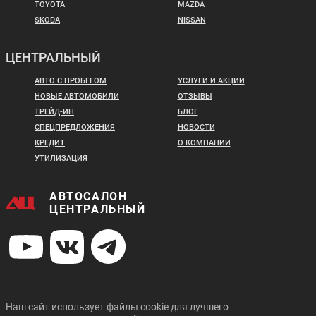
TOYOTA
MAZDA
SKODA
NISSAN
ЦЕНТРАЛЬНЫЙ
Цена от:
Цена от:
2 829 310 ₽
2 354 410 ₽
АВТО С ПРОБЕГОМ
УСЛУГИ И АКЦИИ
В кредит от:
В кредит от:
НОВЫЕ АВТОМОБИЛИ
ОТЗЫВЫ
38 603 ₽/мес.
32 123 ₽/мес.
ТРЕЙД-ИН
БЛОГ
СПЕЦПРЕДЛОЖЕНИЯ
НОВОСТИ
CITROEN C4 SEDAN
DATSUN ON DO
КРЕДИТ
О КОМПАНИИ
УТИЛИЗАЦИЯ
АВТОСАЛОН
ЦЕНТРАЛЬНЫЙ
Цена от:
Цена от:
1 573 410 ₽
394 410 ₽
В кредит от:
В кредит от:
21 467 ₽/мес.
5 381 ₽/мес.
Наш сайт использует файлы cookie для лучшего