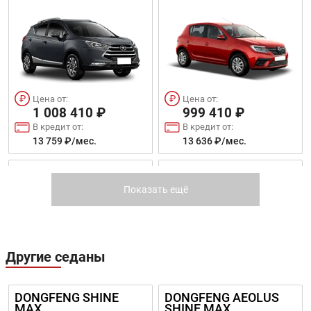
Цена от:
Цена от:
1 008 410 ₽
999 410 ₽
В кредит от:
В кредит от:
13 759 ₽/мес.
13 636 ₽/мес.
VOLKSWAGEN POLO
LADA LARGUS
УНИВЕРСАЛ
Показать ещё
Другие седаны
Цена от:
Цена от:
1 005 310 ₽
DONGFENG SHINE
DONGFENG AEOLUS
1 059 410 ₽
MAX
SHINE MAX