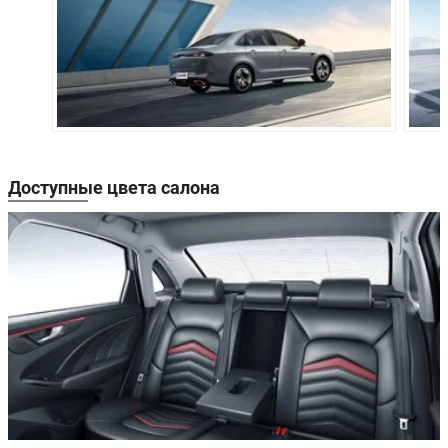
Объём багажника:
-
-
Трансмиссия:
Вариатор
Механическа
Привод:
Передний
Передний
Передняя
Независимая,
Независимая,
подвеска:
типа Макферсон
типа Макфер
Многорычажная
Многорычаж
Доступные цвета салона
Задняя подвеска:
независимая
независимая
Передние
Дисковые
Дисковые
тормоза:
вентилируемые
вентилируем
Задние тормоза:
Дисковые
Дисковые
Производство:
Китай
Гарантия:
5 лет или 150 000 км пробега