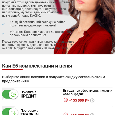
покупки авто и дарим ценные и исключительно
полезные подарки: зимнюю резину,
сигнализацию, противоугонное устройство,
парктроник, мультимедийный комплекс с
навигацией, полис КАСКО.
Каждый оставивший заявку на сайте
получает подарок при покупке!
Жителям Балашихи дорогу до автосалона
оплачиваем полностью!
Перед тем, как отправиться к нам, забронируйте
понравившуюся модель на нашем сайте, и тогда
она 100% будет в наличии к Вашему приезду.
Каи Е5 комплектации и цены
Выберите опции покупки и получите скидку согласно своим
предпочтениям:
Выгода при оформлении покупки
Покупка в
авто в кредит
КРЕДИТ
155 000 ₽*
Программа
TRADE IN