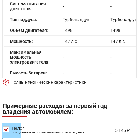
Система питания
-
-
двигателя:
Тип наддува:
Турбонаддув
Турбонаддув
Объём двигателя:
1498
1498
Мощность:
147 л.с
147 л.с
Максимальная
мощность
-
-
электродвигателя:
Емкость батареи:
-
-
Полные технические характеристики
Запас хода на
-
-
электричестве:
Время зарядки:
-
-
Примерные расходы за первый год
владения автомобилем:
Время зарядки
-
-
(быстрая):
Разгон до 100км/
Налог:
-
-
5 145 ₽
час:
официальная информация из налогового кодекса