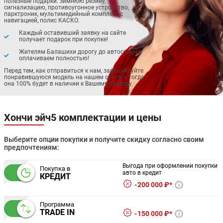
полезные подарки: зимнюю резину,
сигнализацию, противоугонное устройство,
парктроник, мультимедийный комплекс с
навигацией, полис КАСКО.
Каждый оставивший заявку на сайте
получает подарок при покупке!
Жителям Балашихи дорогу до автосалона
оплачиваем полностью!
Перед тем, как отправиться к нам, забронируйте
понравившуюся модель на нашем сайте, и тогда
она 100% будет в наличии к Вашему приезду.
Хончи эйч5 комплектации и цены
Выберите опции покупки и получите скидку согласно своим
предпочтениям:
Выгода при оформлении покупки
Покупка в
авто в кредит
КРЕДИТ
200 000 ₽*
Программа
TRADE IN
150 000 ₽*