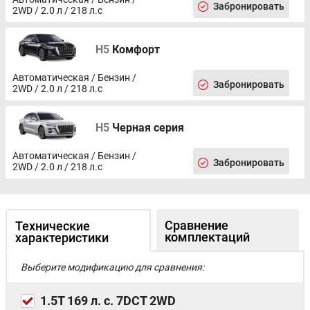
движения (LDW)
Забронировать
2WD / 2.0 л / 218 л.с
Мониторинг состояния водителя (DSM)
Адаптивный круиз-контроль (ACC)
Вентилируемые передние сиденья - 60000р.
H5
Комфорт
Автоматическая / Бензин /
Забронировать
2WD / 2.0 л / 218 л.с
H5
Черная серия
Автоматическая / Бензин /
Забронировать
2WD / 2.0 л / 218 л.с
Сравнение
Технические
комплектаций
характеристики
Выберите модификацию для сравнения:
1.5T 169 л. с. 7DCT 2WD