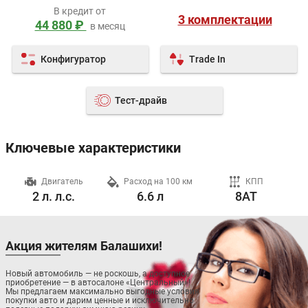
В кредит от
3 комплектации
44 880 ₽
в месяц
Конфигуратор
Trade In
Тест-драйв
Ключевые характеристики
ч
Двигатель
Расход на 100 км
КПП
2 л. л.с.
6.6 л
8AT
Акция жителям Балашихи!
Новый автомобиль — не роскошь, а доступное
приобретение — в автосалоне «Центральный»!
Мы предлагаем максимально выгодные условия
покупки авто и дарим ценные и исключительно