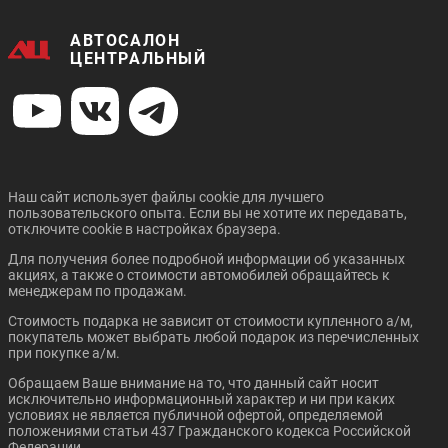
38 195 ₽/мес.
36 066 ₽/мес.
АВТОСАЛОН
GREAT WALL POER
GEELY NEW TUGELLA
ЦЕНТРАЛЬНЫЙ
Цена от:
Цена от:
1 573 410 ₽
394 410 ₽
В кредит от:
В кредит от:
21 467 ₽/мес.
5 381 ₽/мес.
Наш сайт использует файлы cookie для лучшего
пользовательского опыта. Если вы не хотите их передавать,
FORD FIESTA СЕДАН
FORD FOCUS СЕДАН
Цена от:
Цена от:
отключите cookie в настройках браузера.
2 933 410 ₽
2 967 400 ₽
Для получения более подробной информации об указанных
В кредит от:
В кредит от:
акциях, а также о стоимости автомобилей обращайтесь к
40 023 ₽/мес.
40 487 ₽/мес.
менеджерам по продажам.
Стоимость подарка не зависит от стоимости купленного а/м,
CHANGAN CS95 PLUS
GEELY ICON
покупатель может выбрать любой подарок из перечисленных
при покупке а/м.
Обращаем Ваше внимание на то, что данный сайт носит
Цена от:
Цена от:
исключительно информационный характер и ни при каких
584 910 ₽
770 310 ₽
условиях не является публичной офертой, определяемой
В кредит от:
В кредит от:
положениями статьи 437 Гражданского кодекса Российской
7 980 ₽/мес.
10 510 ₽/мес.
Федерации.