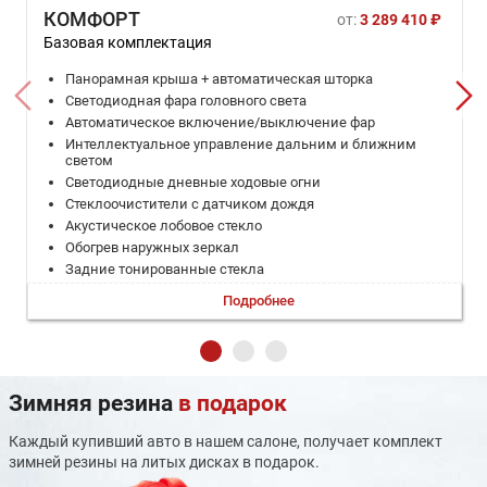
КОМФОРТ
от:
3 289 410 ₽
Базовая комплектация
Панорамная крыша + автоматическая шторка
Светодиодная фара головного света
Автоматическое включение/выключение фар
Интеллектуальное управление дальним и ближним
светом
Светодиодные дневные ходовые огни
Стеклоочистители с датчиком дождя
Акустическое лобовое стекло
Обогрев наружных зеркал
Задние тонированные стекла
Многофункциональное рулевое колесо
Подробнее
Кожаная отделка рулевого колеса
Материал сиденья PVC
Водительское сиденье с электрорегулировкой 8-
направлений
Подогрев передних сидений
Зимняя резина
в подарок
2-х зонный климат-контроль
12,6-дюймовый центральный экран
Каждый купивший авто в нашем салоне, получает комплект
Динамики 8 (Dynaudio)
зимней резины на литых дисках в подарок.
Атмосферный свет