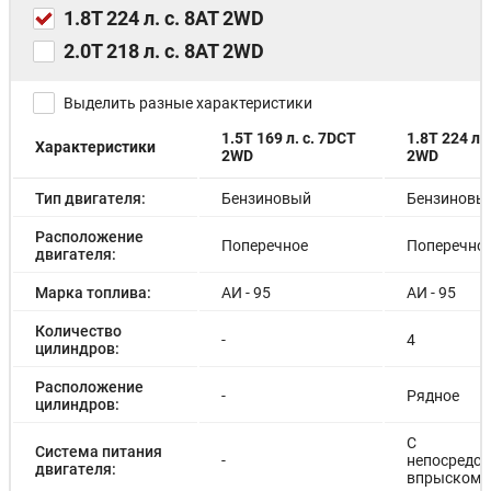
1.8T 224 л. с. 8AT 2WD
2.0T 218 л. с. 8AT 2WD
Выделить разные характеристики
1.5T 169 л. с. 7DCT
1.8T 224 л. 
Характеристики
2WD
2WD
Тип двигателя:
Бензиновый
Бензиновы
Расположение
Поперечное
Поперечно
двигателя:
Марка топлива:
АИ - 95
АИ - 95
Количество
-
4
цилиндров:
Расположение
-
Рядное
цилиндров:
С
Система питания
-
непосредс
двигателя:
впрыском