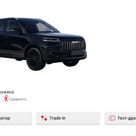
чужина
ратор
Trade In
Тест-др