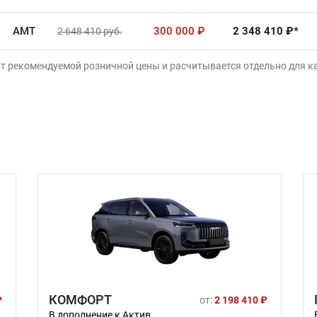
AMT
300 000
₽
2 348 410
₽*
2 648 410
руб.
от рекомендуемой розничной цены и расчитывается отдельно для 
КОМФОРТ
₽
от:
2 198 410 ₽
В дополнение к Актив