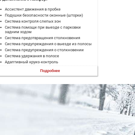
Ассистент движения в пробке
Подушки безопасности оконные (шторки)
Система контроля слепых зон
Система помощи при выезде с парковки
задним ходом
Система предотвращения столкновения
Система предупреждения о выезде из полосы
Система предупреждения о столкновении
Система удержания в полосе
Адаптивный круиз-контроль
Камеры кругового обзора
Подробнее
Парктроник передний
Вентиляция передних сидений
Панорамная крыша / лобовое стекло
Электрорегулировка передних сидений
Беспроводная зарядка для смартфона
Система управления дальним светом