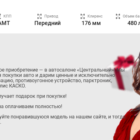
КПП
Привод
Клиренс
Объем ба
AMT
Передний
176 мм
480 
ое приобретение — в автосалоне «Центральный»! Мы
 покупки авто и дарим ценные и исключительно
ацию, противоугонное устройство, парктроник,
лис КАСКО.
учает подарок при покупке!
на оплачиваем полностью!
руйте понравившуюся модель на нашем сайте, и тогда
.