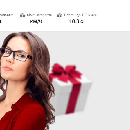
гажника
Макс. скорость
Разгон до 100 км/ч
Двигатель
л.
км/ч
10.0 с.
1.5 л. л.с.