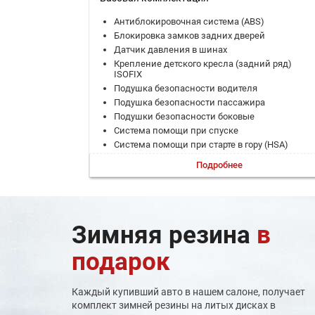
Антиблокировочная система (ABS)
Блокировка замков задних дверей
Датчик давления в шинах
Крепление детского кресла (задний ряд)
ISOFIX
Подушка безопасности водителя
Подушка безопасности пассажира
Подушки безопасности боковые
Система помощи при спуске
Система помощи при старте в гору (HSA)
Система помощи при торможении (BAS; EBD)
Подробнее
Система стабилизации (ESP)
ЭРА-ГЛОНАСС
Дистанционный запуск двигателя
Задержка выключения фар
Зимняя резина
в
Запуск двигателя с кнопки
Круиз-контроль
подарок
Парктроник задний
Регулировка руля по вылету
Регулировка руля по высоте
Каждый купивший авто в нашем салоне, получает
Система выбора режима движения
комплект зимней резины на литых дисках в
Система доступа без ключа