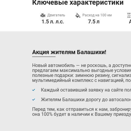
Ключевые характеристики
Разгон до 100 км/ч
Двигатель
Расход на 100 км
10.0 с.
1.5 л. л.с.
7.5 л
Акция жителям Балашихи!
Новый автомобиль — не роскошь, а доступн
предлагаем максимально выгодные условия
полезные подарки: зимнюю резину, сигнализ
мультимедийный комплекс с навигацией, по
Каждый оставивший заявку на сайте пол
Жителям Балашихи дорогу до автосало
Перед тем, как отправиться к нам, заброни
она 100% будет в наличии к Вашему приезду