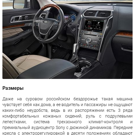
Размеры
Даже на суровом российском бездорожье такая машина
чувствует себя как дома, а ее водитель и пассажиры не ощущают
каких-либо неудобств, ведь в их распоряжении есть 3 ряда
комфортабельных кожаных сидений, руль с подрулевыми
лепестками, система трехзонного климат-контроля и
премиальный аудиоцентр Sony с дюжиной динамиков. Передние
кресла с электрорегулировкой в десяти положениях обладают