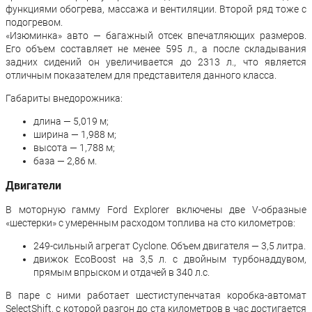
функциями обогрева, массажа и вентиляции. Второй ряд тоже с
подогревом.
«Изюминка» авто — багажный отсек впечатляющих размеров.
Его объем составляет не менее 595 л., а после складывания
задних сидений он увеличивается до 2313 л., что является
отличным показателем для представителя данного класса.
Габариты внедорожника:
длина — 5,019 м;
ширина — 1,988 м;
высота — 1,788 м;
база — 2,86 м.
Двигатели
В моторную гамму Ford Explorer включены две V-образные
«шестерки» с умеренным расходом топлива на сто километров:
249-сильный агрегат Cyclone. Объем двигателя — 3,5 литра.
движок EcoBoost на 3,5 л. с двойным турбонаддувом,
прямым впрыском и отдачей в 340 л.с.
В паре с ними работает шестиступенчатая коробка-автомат
SelectShift, с которой разгон до ста километров в час достигается