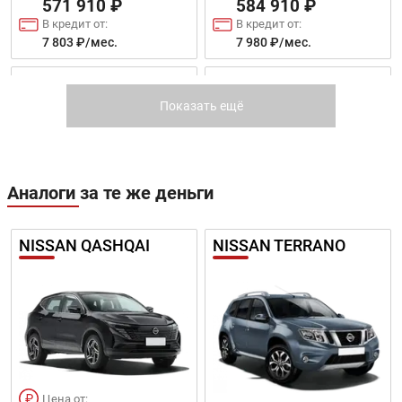
571 910 ₽
584 910 ₽
В кредит от:
В кредит от:
7 803 ₽/мес.
7 980 ₽/мес.
FOCUS ХЭТЧБЕК
FOCUS СЕДАН
Показать ещё
Аналоги за те же деньги
Цена от:
Цена от:
757 310 ₽
770 310 ₽
NISSAN QASHQAI
NISSAN TERRANO
В кредит от:
В кредит от:
10 333 ₽/мес.
10 510 ₽/мес.
FOCUS УНИВЕРСАЛ
ECOSPORT
Цена от: