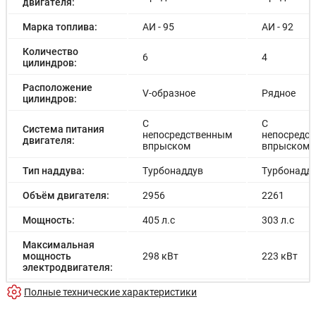
двигателя:
Марка топлива:
АИ - 95
АИ - 92
Количество
6
4
цилиндров:
Расположение
V-образное
Рядное
цилиндров:
С
С
Система питания
непосредственным
непосредс
двигателя:
впрыском
впрыском
Тип наддува:
Турбонаддув
Турбонадд
Объём двигателя:
2956
2261
Мощность:
405 л.с
303 л.с
Максимальная
мощность
298 кВт
223 кВт
электродвигателя:
Емкость батареи:
Полные технические характеристики
-
-