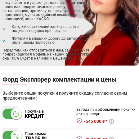
покупки авто и дарим ценные и исключительно
полезные подарки: зимнюю резину,
сигнализацию, противоугонное устройство,
парктроник, мультимедийный комплекс с
навигацией, полис КАСКО.
Каждый оставивший заявку на сайте
получает подарок при покупке!
Жителям Балашихи дорогу до автосалона
оплачиваем полностью!
Перед тем, как отправиться к нам, забронируйте
понравившуюся модель на нашем сайте, и тогда
она 100% будет в наличии к Вашему приезду.
Форд Эксплорер комплектации и цены
Выберите опции покупки и получите скидку согласно своим
предпочтениям:
Выгода при оформлении покупки
Покупка в
авто в кредит
КРЕДИТ
545 000 ₽*
Программа
TRADE IN