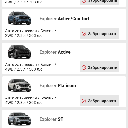
Забронировать
Универсальный порт (USB)
4WD / 2.3 л / 303 л.с
Android Auto
CarPlay
Explorer
Active/Comfort
Автоматический корректор фар
Датчик света
Дневные ходовые огни
Автоматическая / Бензин /
Забронировать
Светодиодные фары
2WD / 2.3 л / 303 л.с
Электрообогрев боковых зеркал
Диски 18
Explorer
Active
Рейлинги на крыше
Иммобилайзер
Сигнализация
Автоматическая / Бензин /
Забронировать
4WD / 2.3 л / 303 л.с
Центральный замок
Докатка
Explorer
Platinum
Автоматическая / Бензин /
Забронировать
4WD / 2.3 л / 303 л.с
Explorer
ST