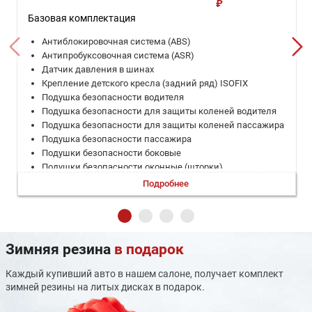
₽
Базовая комплектация
Антиблокировочная система (ABS)
Антипробуксовочная система (ASR)
Датчик давления в шинах
Крепление детского кресла (задний ряд) ISOFIX
Подушка безопасности водителя
Подушка безопасности для защиты коленей водителя
Подушка безопасности для защиты коленей пассажира
Подушка безопасности пассажира
Подушки безопасности боковые
Подушки безопасности оконные (шторки)
Система помощи при торможении (BAS; EBD)
Подробнее
Система предупреждения о выезде из полосы
Система стабилизации (ESP)
Система удержания в полосе
Адаптивный круиз-контроль
Зимняя резина
в подарок
Бортовой компьютер
Запуск двигателя с кнопки
Каждый купивший авто в нашем салоне, получает комплект
Камера задняя
зимней резины на литых дисках в подарок.
Климат-контроль многозонный
Мультифункциональное рулевое колесо