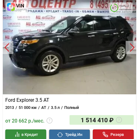
Рейтинг
4.7
состояния
Ford Explorer 3.5 AT
2013
51 000 км
AT
3.5 л
Полный
1 514 410 ₽
от 20 662 р./мес.
в Кредит
Трейд Ин
Резерв