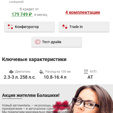
сообщений
В кредит от
4 комплектации
179 749 ₽
в месяц
Конфигуратор
Trade In
Тест-драйв
Ключевые характеристики
ч
Двигатель
Расход на 100 км
КПП
2.3-3 л. 258 л.с.
10.8-16.4 л
AT
Акция жителям Балашихи!
Новый автомобиль — не роскошь, а доступное
приобретение — в автосалоне «Центральный»!
Мы предлагаем максимально выгодные условия