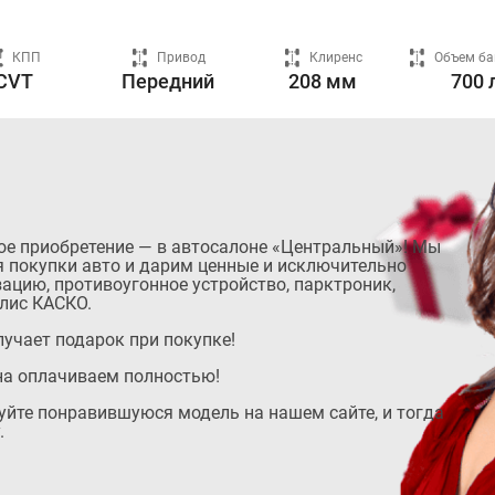
КПП
Привод
Клиренс
Объем ба
CVT
Передний
208 мм
700 
ое приобретение — в автосалоне «Центральный»! Мы
 покупки авто и дарим ценные и исключительно
ацию, противоугонное устройство, парктроник,
лис КАСКО.
учает подарок при покупке!
на оплачиваем полностью!
руйте понравившуюся модель на нашем сайте, и тогда
.