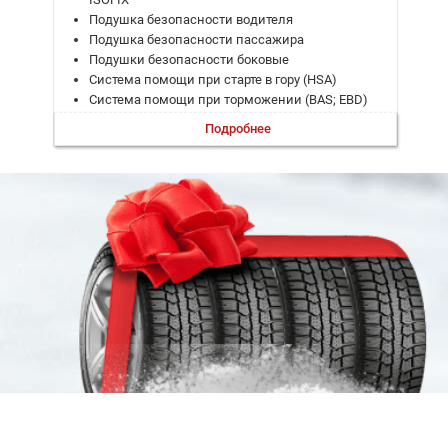
Подушка безопасности водителя
Подушка безопасности пассажира
Подушки безопасности боковые
Система помощи при старте в гору (HSA)
Система помощи при торможении (BAS; EBD)
Система предупреждения о выезде из полосы
Подробнее
Система стабилизации (ESP)
Система удержания в полосе
Бортовой компьютер
Дистанционный запуск двигателя
Запуск двигателя с кнопки
Камеры кругового обзора
Климат-контроль 2-зонный
Круиз-контроль
Мультифункциональное рулевое колесо
Регулировка руля по вылету
Регулировка руля по высоте
Система выбора режима движения
Усилитель руля
Электропривод зеркал
Электроскладывание зеркал
Электростеклоподъемники задние