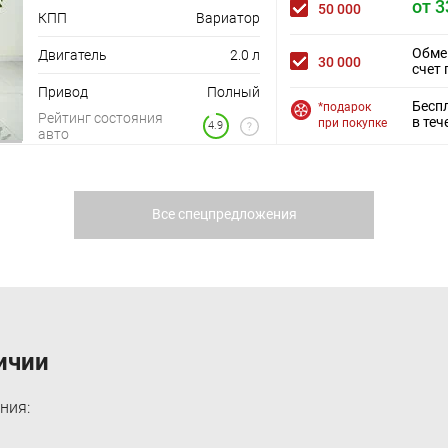
от 3
50 000
КПП
Вариатор
Обме
Двигатель
2.0 л
30 000
счет 
Привод
Полный
Бесп
*подарок
Рейтинг состояния
в теч
при покупке
4.9
авто
Все спецпредложения
ичии
ния: