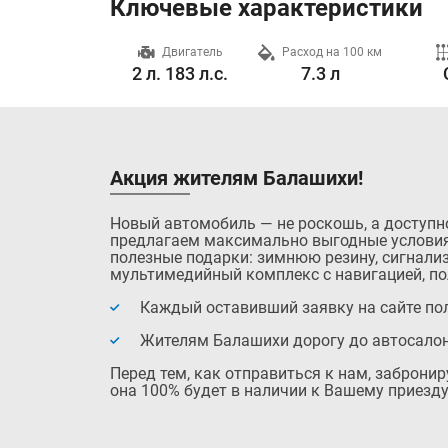
Ключевые характеристики
Разгон до 100 км/ч
Двигатель
Расход на 100 км
12.7 с.
2 л. 183 л.с.
7.3 л
Акция жителям Балашихи!
Новый автомобиль — не роскошь, а доступн
предлагаем максимально выгодные условия
полезные подарки: зимнюю резину, сигнализ
мультимедийный комплекс с навигацией, по
Каждый оставивший заявку на сайте пол
Жителям Балашихи дорогу до автосало
Перед тем, как отправиться к нам, заброни
она 100% будет в наличии к Вашему приезду