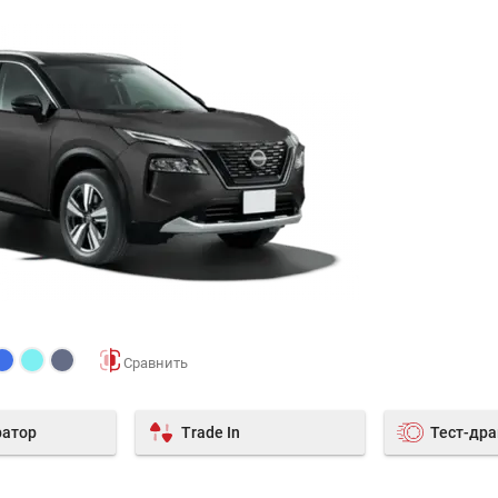
ратор
Trade In
Тест-др