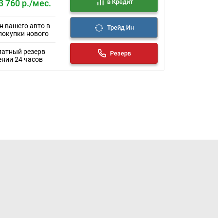
в Кредит
3 760 р./мес.
н вашего авто в
Трейд Ин
покупки нового
латный резерв
Резерв
ении 24 часов