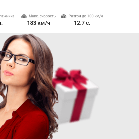
гажника
Макс. скорость
Разгон до 100 км/ч
Двигатель
л.
183 км/ч
12.7 с.
2 л. 183 л.с