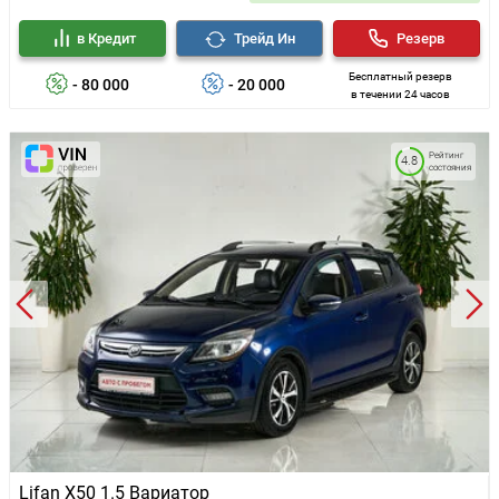
в Кредит
Трейд Ин
Резерв
Бесплатный резерв
- 80 000
- 20 000
в течении 24 часов
Рейтинг
4.8
состояния
Lifan X50 1.5 Вариатор