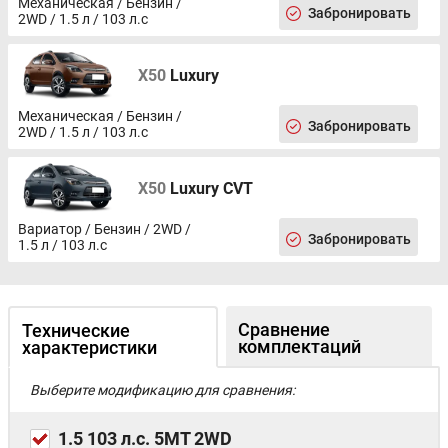
Механическая / Бензин /
Передний центральный подлокотник
Забронировать
2WD / 1.5 л / 103 л.с
Внутрисалонное освещение для водителя, передних и
задних пассажиров
Центральный замок с дистанционным управлением
X50
Luxury
Отпирание крышки лючка бензобака из салона
Отпирание багажника из салона и дистанционно
Механическая / Бензин /
Пакет курильщика (пепельница, прикуриватель)
Забронировать
2WD / 1.5 л / 103 л.с
Полноразмерное запасное колесо на стальном диске
Электроусилитель руля
Бортовой компьютер
X50
Luxury CVT
Омыватель заднего стекла
Прерывистый режим работы стеклоочистителя лобового
Вариатор / Бензин / 2WD /
стекла
Забронировать
1.5 л / 103 л.с
Сравнение
Технические
комплектаций
характеристики
Выберите модификацию для сравнения:
1.5 103 л.с. 5MT 2WD