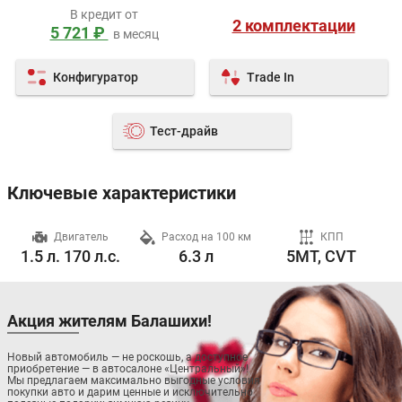
В кредит от
2 комплектации
5 721 ₽
в месяц
Конфигуратор
Trade In
Тест-драйв
Ключевые характеристики
ч
Двигатель
Расход на 100 км
КПП
1.5 л. 170 л.с.
6.3 л
5MT, CVT
Акция жителям Балашихи!
Новый автомобиль — не роскошь, а доступное
приобретение — в автосалоне «Центральный»!
Мы предлагаем максимально выгодные условия
покупки авто и дарим ценные и исключительно