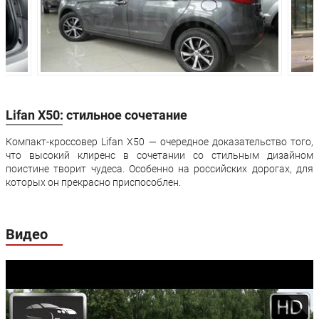
Привод:
Передний
Передний
Передняя
Независимая
Независимая
подвеска:
McPherson
McPherson
Задняя подвеска:
Полузависимая
Полузависим
Передние
Дисковые
Дисковые
тормоза:
вентилируемые
вентилируем
Lifan X50: стильное сочетание
Задние тормоза:
Дисковые
Дисковые
Компакт-кроссовер Lifan X50 — очередное доказательство того,
что высокий клиренс в сочетании со стильным дизайном
Гарантия:
5 лет или 150 000 км пробега
поистине творит чудеса. Особенно на российских дорогах, для
которых он прекрасно приспособлен.
Видео