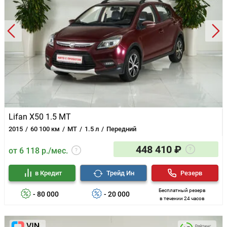
Lifan X50 1.5 MT
2015
60 100 км
MT
1.5 л
Передний
448 410 ₽
от 6 118 р./мес.
в Кредит
Трейд Ин
Резерв
Бесплатный резерв
- 80 000
- 20 000
в течении 24 часов
Рейтинг