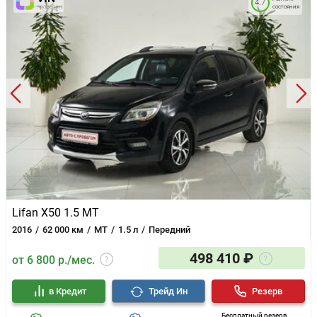
4.7
состояния
Lifan X50 1.5 MT
2016
62 000 км
MT
1.5 л
Передний
498 410 ₽
от 6 800 р./мес.
в Кредит
Трейд Ин
Резерв
Бесплатный резерв