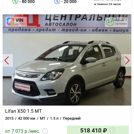
- 80 000
- 20 000
в течении 24 часов
Рейтинг
4.7
состояния
Lifan X50 1.5 MT
2015
42 000 км
MT
1.5 л
Передний
518 410 ₽
от 7 073 р./мес.