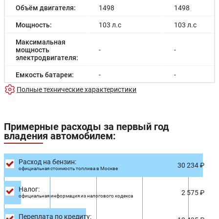
Объём двигателя:
1498
1498
Мощность:
103 л.с
103 л.с
Максимальная
мощность
-
-
электродвигателя:
Емкость батареи:
-
-
Полные технические характеристики
Запас хода на
-
-
электричестве:
Время зарядки:
-
-
Примерные расходы за первый год
владения автомобилем:
Время зарядки
-
-
(быстрая):
Разгон до 100км/
Расход на бензин:
11.0 с
11.0 с
30 234 ₽
час:
официальная стоимость топлива в Москве
Максимальная
170 км/ч
160 км/ч
Налог:
скорость:
2 575 ₽
официальная информация из налогового кодекса
Расход в
-
-
городском цикле:
Переплата по кредиту: