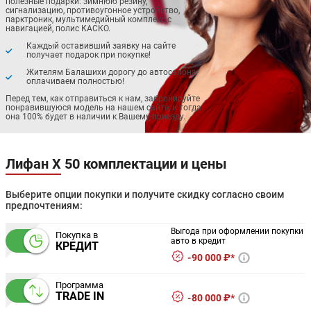
полезные подарки: зимнюю резину,
сигнализацию, противоугонное устройство,
парктроник, мультимедийный комплекс с
навигацией, полис КАСКО.
Каждый оставивший заявку на сайте
получает подарок при покупке!
Жителям Балашихи дорогу до автосалона
оплачиваем полностью!
Перед тем, как отправиться к нам, забронируйте
понравившуюся модель на нашем сайте, и тогда
она 100% будет в наличии к Вашему приезду.
Лифан Х 50 комплектации и цены
Выберите опции покупки и получите скидку согласно своим
предпочтениям:
Выгода при оформлении покупки
Покупка в
авто в кредит
КРЕДИТ
90 000 ₽*
Программа
TRADE IN
80 000 ₽*