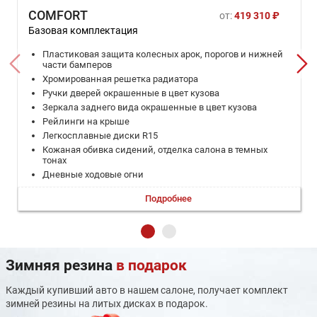
COMFORT
от:
419 310 ₽
Базовая комплектация
Пластиковая защита колесных арок, порогов и нижней
части бамперов
Хромированная решетка радиатора
Ручки дверей окрашенные в цвет кузова
Зеркала заднего вида окрашенные в цвет кузова
Рейлинги на крыше
Легкосплавные диски R15
Кожаная обивка сидений, отделка салона в темных
тонах
Дневные ходовые огни
Проекционные галогеновые фары ближнего света
Подробнее
Задние противотуманные фонари
Дополнительный стоп-сигнал
Электрокорректор фар
ABS с системой помощи при экстренном торможении и
электронным распределением тормозных усилий EBD
Зимняя резина
в подарок
Противобуксовочная система (TCS)
Электронная система стабилизации (ESP)
Каждый купивший авто в нашем салоне, получает комплект
2 фронтальные подушки безопасности
зимней резины на литых дисках в подарок.
Травмобезопасная рулевая колонка