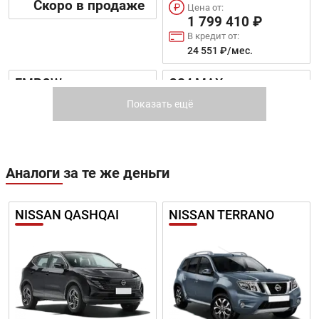
Скоро в продаже
Цена от:
1 799 410 ₽
В кредит от:
24 551 ₽/мес.
EMPOW
GS4 MAX
Показать ещё
Аналоги за те же деньги
Цена от:
Цена от:
NISSAN QASHQAI
NISSAN TERRANO
2 599 410 ₽
2 740 410 ₽
В кредит от:
В кредит от:
35 466 ₽/мес.
37 390 ₽/мес.
GS4
GN8