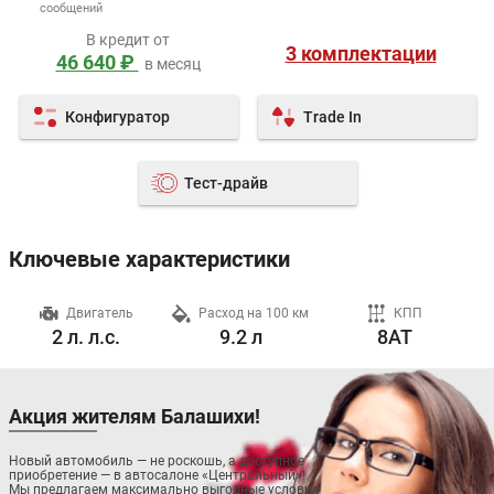
сообщений
В кредит от
3 комплектации
46 640 ₽
в месяц
Конфигуратор
Trade In
Тест-драйв
Ключевые характеристики
ч
Двигатель
Расход на 100 км
КПП
2 л. л.с.
9.2 л
8AT
Акция жителям Балашихи!
Новый автомобиль — не роскошь, а доступное
приобретение — в автосалоне «Центральный»!
Мы предлагаем максимально выгодные условия