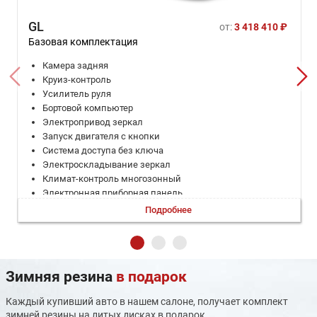
GL
от:
3 418 410 ₽
Базовая комплектация
Камера задняя
Круиз-контроль
Усилитель руля
Бортовой компьютер
Электропривод зеркал
Запуск двигателя с кнопки
Система доступа без ключа
Электроскладывание зеркал
Климат-контроль многозонный
Электронная приборная панель
Электропривод крышки багажника
Подробнее
Электростеклоподъемники задние
Электростеклоподъемники передние
Мультифункциональное рулевое колесо
Светодиодные фары
Зимняя резина
в подарок
Дневные ходовые огни
Электрообогрев боковых зеркал
Каждый купивший авто в нашем салоне, получает комплект
Электрообогрев лобового стекла
зимней резины на литых дисках в подарок.