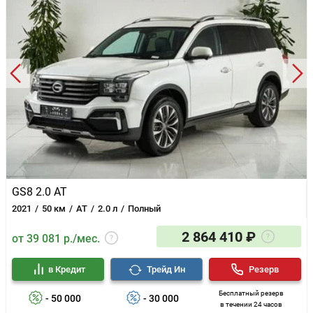
GS8 2.0 AT
2021
50 км
AT
2.0 л
Полный
2 864 410 ₽
от 39 081 р./мес.
в Кредит
Трейд Ин
Резерв
Бесплатный резерв
- 50 000
- 30 000
в течении 24 часов