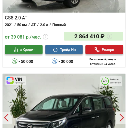
Блокировка замков задних дверей
Антиблокировочная система (ABS)
Антипробуксовочная система (ASR)
GS8 2.0 AT
Подушки безопасности оконные (шторки)
2021
50 км
AT
2.0 л
Полный
Система помощи при старте в гору (HSA)
Система помощи при торможении (BAS, EBD)
2 864 410 ₽
от 39 081 р./мес.
Крепление детского кресла (задний ряд) ISOFIX
в Кредит
Трейд Ин
Резерв
Бесплатный резерв
- 50 000
- 30 000
в течении 24 часов
Рейтинг
4.9
состояния