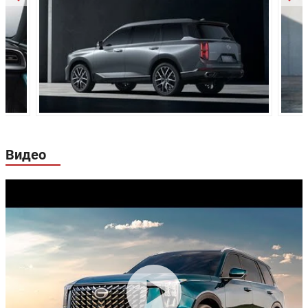
Дисковые
Передние тормоза:
вентилируемые
Задние тормоза:
Дисковые
Производство:
Китай
Видео