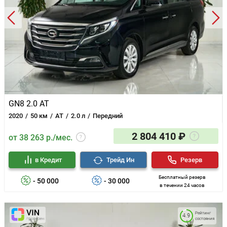
GN8 2.0 AT
2020
50 км
AT
2.0 л
Передний
2 804 410 ₽
от 38 263 р./мес.
в Кредит
Трейд Ин
Резерв
Бесплатный резерв
- 50 000
- 30 000
в течении 24 часов
Рейтинг
4.9
состояния