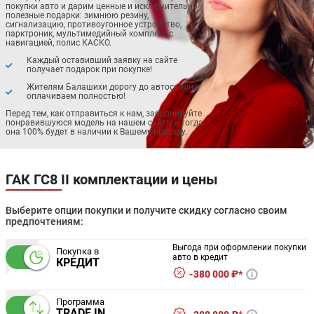
покупки авто и дарим ценные и исключительно
полезные подарки: зимнюю резину,
сигнализацию, противоугонное устройство,
парктроник, мультимедийный комплекс с
навигацией, полис КАСКО.
Каждый оставивший заявку на сайте
получает подарок при покупке!
Жителям Балашихи дорогу до автосалона
оплачиваем полностью!
Перед тем, как отправиться к нам, забронируйте
понравившуюся модель на нашем сайте, и тогда
она 100% будет в наличии к Вашему приезду.
ГАК ГС8 II комплектации и цены
Выберите опции покупки и получите скидку согласно своим
предпочтениям:
Выгода при оформлении покупки
Покупка в
авто в кредит
КРЕДИТ
380 000 ₽*
Программа
TRADE IN