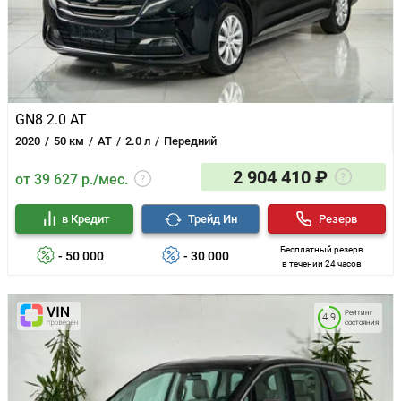
GN8 2.0 AT
2020
50 км
AT
2.0 л
Передний
2 904 410 ₽
от 39 627 р./мес.
в Кредит
Трейд Ин
Резерв
Бесплатный резерв
- 50 000
- 30 000
в течении 24 часов
Рейтинг
4.9
состояния