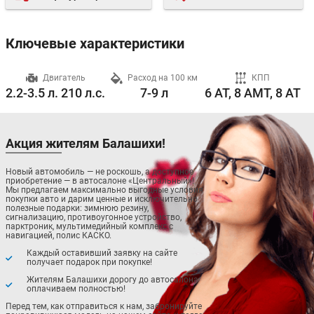
Ключевые характеристики
ч
Двигатель
Расход на 100 км
КПП
2.2-3.5 л. 210 л.с.
7-9 л
6 AT, 8 AMT, 8 AT
Акция жителям Балашихи!
Новый автомобиль — не роскошь, а доступное
приобретение — в автосалоне «Центральный»!
Мы предлагаем максимально выгодные условия
покупки авто и дарим ценные и исключительно
полезные подарки: зимнюю резину,
сигнализацию, противоугонное устройство,
парктроник, мультимедийный комплекс с
навигацией, полис КАСКО.
Каждый оставивший заявку на сайте
получает подарок при покупке!
Жителям Балашихи дорогу до автосалона
оплачиваем полностью!
Перед тем, как отправиться к нам, забронируйте