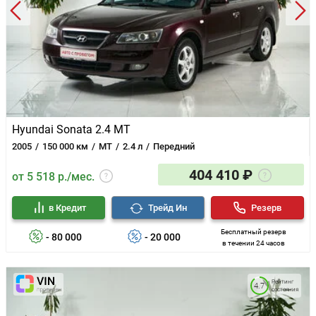
Hyundai Sonata 2.4 MT
2005
150 000 км
MT
2.4 л
Передний
404 410 ₽
от 5 518 р./мес.
в Кредит
Трейд Ин
Резерв
Бесплатный резерв
- 80 000
- 20 000
в течении 24 часов
Рейтинг
4.7
состояния