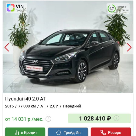
Рейтинг
4.7
состояния
Hyundai i40 2.0 AT
2015
77 000 км
AT
2.0 л
Передний
1 028 410 ₽
от 14 031 р./мес.
в Кредит
Трейд Ин
Резерв