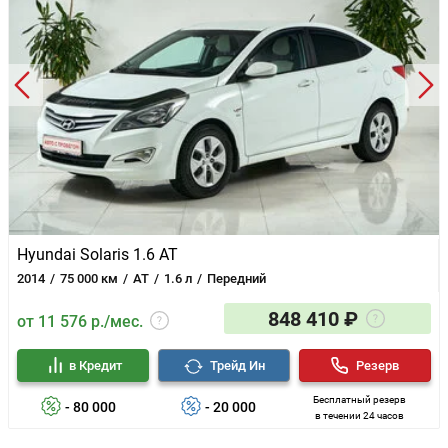
Hyundai Solaris 1.6 AT
2014
75 000 км
AT
1.6 л
Передний
848 410 ₽
от 11 576 р./мес.
в Кредит
Трейд Ин
Резерв
Бесплатный резерв
- 80 000
- 20 000
в течении 24 часов