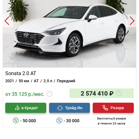
Sonata 2.0 AT
2021
50 км
AT
2.0 л
Передний
2 574 410 ₽
от 35 125 р./мес.
в Кредит
Трейд Ин
Резерв
Бесплатный резерв
- 50 000
- 30 000
в течении 24 часов