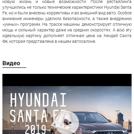
многорычажная,
многорычаж
новую жизнь и новые возможности. После рестайлинга
пружинная, с
пружинная, 
улучшились не только технические характеристики Hyundai Santa
телескопическими
телескопич
Fe, но и были внесены коррективы и во внешний вид авто. Особое
Задняя подвеска:
амортизаторами,
амортизато
внимание инженеры уделили безопасности, а также внедрению
со
со
стабилизатором
стабилизат
«умных» программ. На трассе машины демонстрирует отличную
поперечной
поперечной
мощь и сильный характер даже на средних скоростях. А всю эту
устойчивости
устойчивос
идеальную картину дополняет отличная цена на Хендай Санта
Фе, которая представлена в нашем автосалоне.
Вентилируемые
Вентилируе
Передние
дисковые с
дисковые с
тормоза:
индикаторами
индикатора
износа
износа
Видео
Вентилируемые
Вентилируе
дисковые с
дисковые с
Задние тормоза:
индикаторами
индикатора
износа
износа
Производство:
Южная Корея
Гарантия:
5 лет или 150000 км пробега