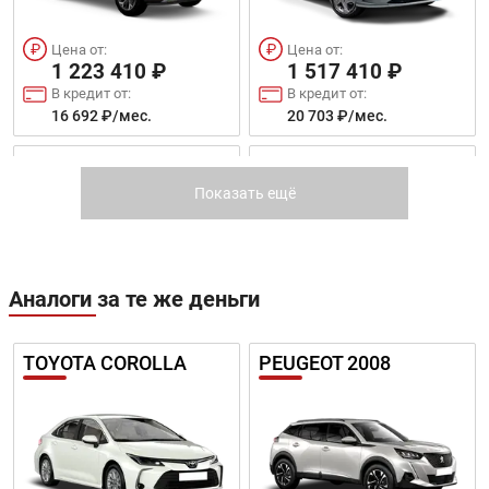
Цена от:
Цена от:
1 223 410 ₽
1 517 410 ₽
В кредит от:
В кредит от:
16 692 ₽/мес.
20 703 ₽/мес.
SONATA
ELANTRA 2021
Показать ещё
Аналоги за те же деньги
Цена от:
Цена от:
2 538 410 ₽
1 834 410 ₽
TOYOTA COROLLA
PEUGEOT 2008
В кредит от:
В кредит от:
34 634 ₽/мес.
25 028 ₽/мес.
MUFASA
TUCSON