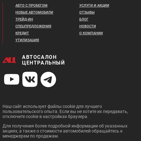
2 598 410 ₽
В кредит от:
АВТО С ПРОБЕГОМ
УСЛУГИ И АКЦИИ
В кредит от:
27 210 ₽/мес.
НОВЫЕ АВТОМОБИЛИ
ОТЗЫВЫ
35 452 ₽/мес.
ТРЕЙД-ИН
БЛОГ
Цена от:
Цена от:
СПЕЦПРЕДЛОЖЕНИЯ
НОВОСТИ
CHANGAN UNI-K
CHANGAN CS55 PLUS
2 313 410 ₽
2 399 410 ₽
КРЕДИТ
О КОМПАНИИ
В кредит от:
В кредит от:
УТИЛИЗАЦИЯ
31 564 ₽/мес.
32 737 ₽/мес.
CHERY TIGGO 8 PRO
CHANGAN UNI-T
АВТОСАЛОН
MAX
ЦЕНТРАЛЬНЫЙ
Цена от:
Цена от:
3 019 310 ₽
2 310 310 ₽
В кредит от:
В кредит от:
41 195 ₽/мес.
31 521 ₽/мес.
Наш сайт использует файлы cookie для лучшего
Цена от:
пользовательского опыта. Если вы не хотите их передавать,
Цена от:
CHANGAN UNI-T
CHANGAN CS35 PLUS
2 339 410 ₽
отключите cookie в настройках браузера.
2 089 310 ₽
NEW
В кредит от:
В кредит от:
Для получения более подробной информации об указанных
31 918 ₽/мес.
28 506 ₽/мес.
акциях, а также о стоимости автомобилей обращайтесь к
менеджерам по продажам.