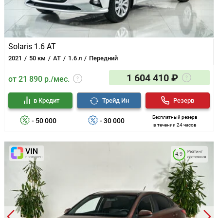
Solaris 1.6 AT
2021
50 км
AT
1.6 л
Передний
1 604 410 ₽
от 21 890 р./мес.
в Кредит
Трейд Ин
Резерв
Бесплатный резерв
- 50 000
- 30 000
в течении 24 часов
Рейтинг
4.9
состояния