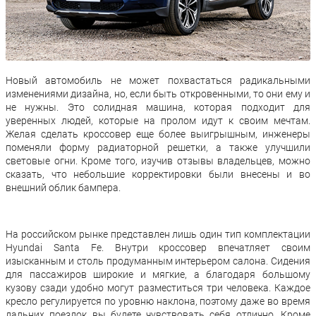
Новый автомобиль не может похвастаться радикальными
изменениями дизайна, но, если быть откровенными, то они ему и
не нужны. Это солидная машина, которая подходит для
уверенных людей, которые на пролом идут к своим мечтам.
Желая сделать кроссовер еще более выигрышным, инженеры
поменяли форму радиаторной решетки, а также улучшили
световые огни. Кроме того, изучив отзывы владельцев, можно
сказать, что небольшие корректировки были внесены и во
внешний облик бампера.
На российском рынке представлен лишь один тип комплектации
Hyundai Santa Fe. Внутри кроссовер впечатляет своим
изысканным и столь продуманным интерьером салона. Сидения
для пассажиров широкие и мягкие, а благодаря большому
кузову сзади удобно могут разместиться три человека. Каждое
кресло регулируется по уровню наклона, поэтому даже во время
дальних поездок вы будете чувствовать себя отлично. Кроме