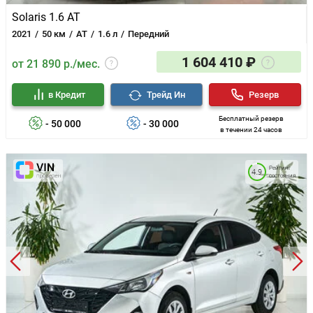
Solaris 1.6 AT
2021
50 км
AT
1.6 л
Передний
1 604 410 ₽
от 21 890 р./мес.
в Кредит
Трейд Ин
Резерв
Бесплатный резерв
- 50 000
- 30 000
в течении 24 часов
Рейтинг
4.9
состояния