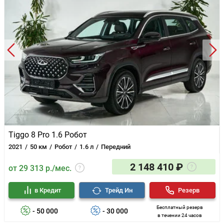
ёмкостью для хранения
Подлокотник 2-го и 3-го рядов сидений
Потолочные светодиодные светильники для 1,2,3 ряда
сидений
Большой сенсорный емкостный дисплей 2х12.3''
Android Auto/Apple CarPlay
Система «Свободные руки»(Hands free) с Bluetooth-
связью с моб. телефоном
Радио
8 динамиков
2 разъема USB + 2 разъема C-Type (спереди и сзади)
Телематическая система CHERY REMOTE - опция
Tiggo 8 Pro 1.6 Робот
2021
50 км
Робот
1.6 л
Передний
2 148 410 ₽
от 29 313 р./мес.
в Кредит
Трейд Ин
Резерв
Бесплатный резерв
- 50 000
- 30 000
в течении 24 часов