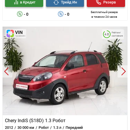
в Кредит
Трейд Ин
Резерв
Бесплатный резерв
- 0
- 0
в течении 24 часов
Рейтинг
4.8
состояния
Chery IndiS (S18D) 1.3 Робот
2012
30 000 км
Робот
1.3 л
Передний