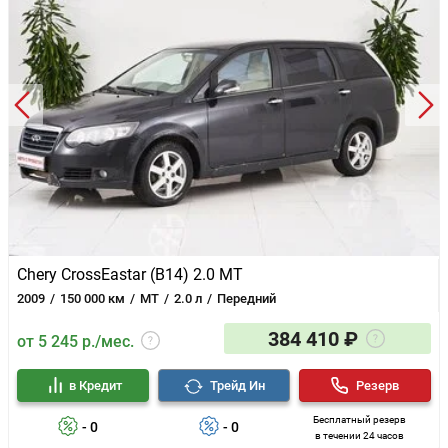
Chery CrossEastar (B14) 2.0 MT
2009
150 000 км
MT
2.0 л
Передний
384 410 ₽
от 5 245 р./мес.
в Кредит
Трейд Ин
Резерв
Бесплатный резерв
- 0
- 0
в течении 24 часов