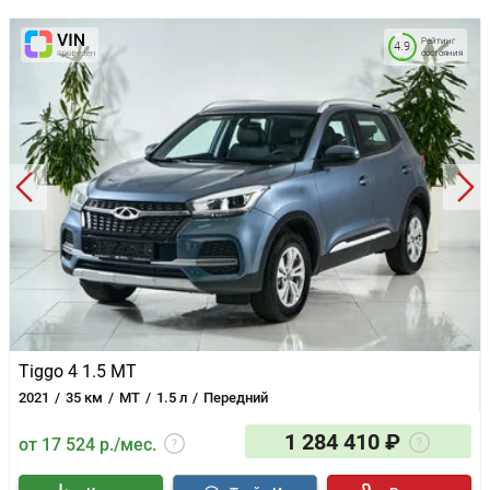
Рейтинг
4.9
состояния
Tiggo 4 1.5 MT
2021
35 км
MT
1.5 л
Передний
1 284 410 ₽
от 17 524 р./мес.