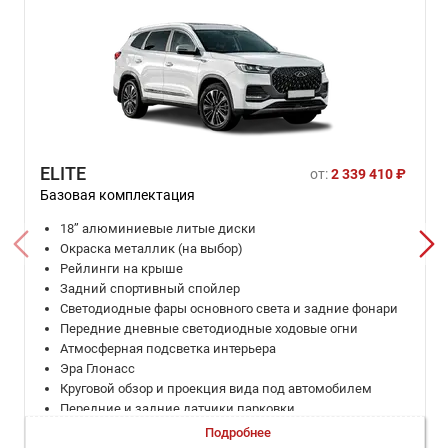
ELITE
от:
2 339 410 ₽
Базовая комплектация
18’’ алюминиевые литые диски
Окраска металлик (на выбор)
Рейлинги на крыше
Задний спортивный спойлер
Светодиодные фары основного света и задние фонари
Передние дневные светодиодные ходовые огни
Атмосферная подсветка интерьера
Эра Глонасс
Круговой обзор и проекция вида под автомобилем
Передние и задние датчики парковки
Система мониторинга слепых зон (BSD)
Подробнее