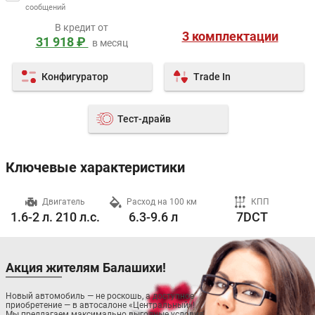
сообщений
В кредит от
3 комплектации
31 918 ₽
в месяц
Конфигуратор
Trade In
Тест-драйв
Ключевые характеристики
ч
Двигатель
Расход на 100 км
КПП
1.6-2 л. 210 л.с.
6.3-9.6 л
7DCT
Акция жителям Балашихи!
Новый автомобиль — не роскошь, а доступное
приобретение — в автосалоне «Центральный»!
Мы предлагаем максимально выгодные условия