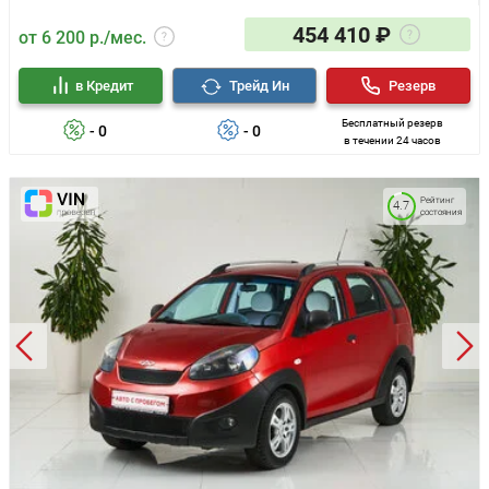
454 410 ₽
от 6 200 р./мес.
в Кредит
Трейд Ин
Резерв
Бесплатный резерв
- 0
- 0
в течении 24 часов
Рейтинг
4.7
состояния