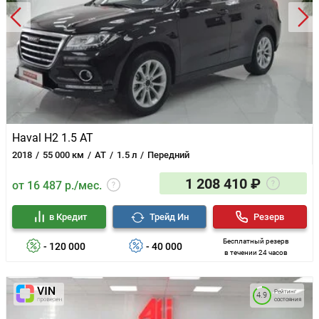
Haval H2 1.5 AT
2018
55 000 км
AT
1.5 л
Передний
1 208 410 ₽
от 16 487 р./мес.
в Кредит
Трейд Ин
Резерв
Бесплатный резерв
- 120 000
- 40 000
в течении 24 часов
Рейтинг
4.9
состояния