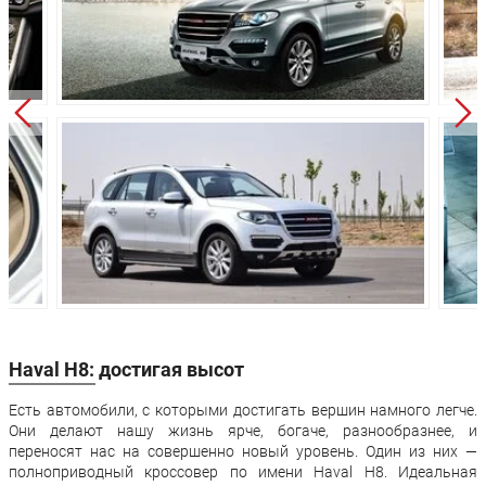
независимая
Передняя подвеска:
двухрычажная
независимая
Задняя подвеска:
многорычажная
дисковые
Передние тормоза:
вентилируемые
Задние тормоза:
дисковые
Производство:
Китай
36 месяцев или 100
Гарантия:
000 км пробега
Haval H8: достигая высот
Есть автомобили, с которыми достигать вершин намного легче.
Они делают нашу жизнь ярче, богаче, разнообразнее, и
переносят нас на совершенно новый уровень. Один из них —
полноприводный кроссовер по имени Haval H8. Идеальная