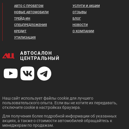
2 598 410 ₽
В кредит от:
АВТО С ПРОБЕГОМ
УСЛУГИ И АКЦИИ
В кредит от:
27 210 ₽/мес.
Цена от:
НОВЫЕ АВТОМОБИЛИ
ОТЗЫВЫ
35 452 ₽/мес.
1 799 410 ₽
Цена от:
ТРЕЙД-ИН
БЛОГ
1 998 410 ₽
В кредит от:
СПЕЦПРЕДЛОЖЕНИЯ
НОВОСТИ
CHANGAN UNI-K
CHANGAN CS55 PLUS
В кредит от:
24 551 ₽/мес.
КРЕДИТ
О КОМПАНИИ
27 266 ₽/мес.
УТИЛИЗАЦИЯ
JETOUR DASHING
FAW BESTUNE B70
АВТОСАЛОН
ЦЕНТРАЛЬНЫЙ
Цена от:
Цена от:
3 019 310 ₽
2 310 310 ₽
В кредит от:
В кредит от:
41 195 ₽/мес.
31 521 ₽/мес.
Цена от:
Цена от:
1 819 310 ₽
Наш сайт использует файлы cookie для лучшего
1 949 410 ₽
пользовательского опыта. Если вы не хотите их передавать,
В кредит от:
CHANGAN UNI-T
CHANGAN CS35 PLUS
отключите cookie в настройках браузера.
В кредит от:
NEW
24 822 ₽/мес.
26 597 ₽/мес.
Для получения более подробной информации об указанных
акциях, а также о стоимости автомобилей обращайтесь к
менеджерам по продажам.
SWM G01F
CHERY ARRIZO 8