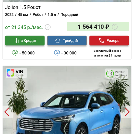
Jolion 1.5 Робот
2022
45 км
Робот
1.5 л
Передний
1 564 410 ₽
от 21 345 р./мес.
в Кредит
Трейд Ин
Резерв
Бесплатный резерв
- 50 000
- 30 000
в течении 24 часов
Рейтинг
4.9
состояния