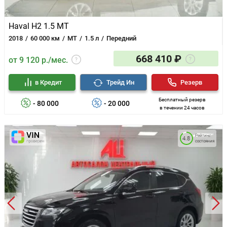
Haval H2 1.5 MT
2018
60 000 км
MT
1.5 л
Передний
668 410 ₽
от 9 120 р./мес.
в Кредит
Трейд Ин
Резерв
Бесплатный резерв
- 80 000
- 20 000
в течении 24 часов
Рейтинг
4.8
состояния