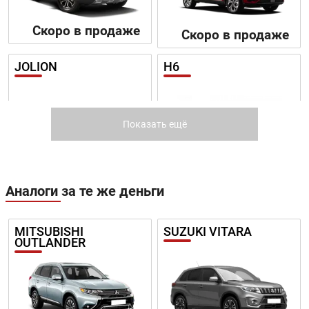
Скоро в продаже
Скоро в продаже
JOLION
H6
Показать ещё
Цена от:
Аналоги за те же деньги
1 649 410 ₽
Цена от:
В кредит от:
1 648 410 ₽
22 504 ₽/мес.
MITSUBISHI
SUZUKI VITARA
В кредит от:
OUTLANDER
22 491 ₽/мес.
M6
H3