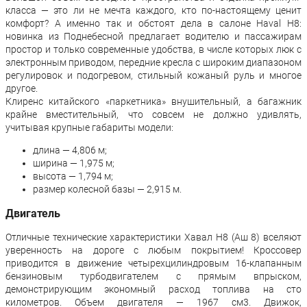
класса — это ли не мечта каждого, кто по-настоящему ценит
комфорт? А именно так и обстоят дела в салоне Haval H8:
новинка из Поднебесной предлагает водителю и пассажирам
простор и только современные удобства, в числе которых люк с
электронным приводом, передние кресла с широким диапазоном
регулировок и подогревом, стильный кожаный руль и многое
другое.
Клиренс китайского «паркетника» внушительный, а багажник
крайне вместительный, что совсем не должно удивлять,
учитывая крупные габариты модели:
длина — 4,806 м;
ширина — 1,975 м;
высота — 1,794 м;
размер колесной базы — 2,915 м.
Двигатель
Отличные технические характеристики Хавал H8 (Аш 8) вселяют
уверенность на дороге с любым покрытием! Кроссовер
приводится в движение четырехцилиндровым 16-клапанным
бензиновым турбодвигателем с прямым впрыском,
демонстрирующим экономный расход топлива на сто
километров. Объем двигателя — 1967 см3. Движок,