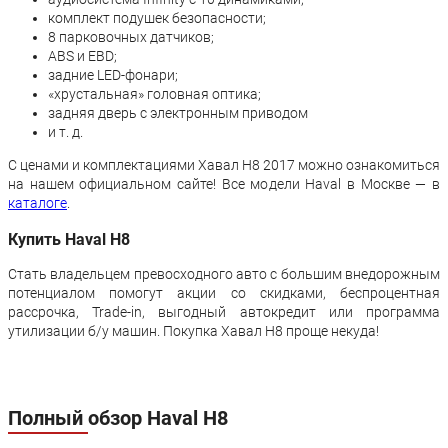
комплект подушек безопасности;
8 парковочных датчиков;
ABS и EBD;
задние LED-фонари;
«хрустальная» головная оптика;
задняя дверь с электронным приводом
и т. д.
С ценами и комплектациями Хавал H8 2017 можно ознакомиться
на нашем официальном сайте! Все модели Haval в Москве — в
каталоге
.
Купить Haval H8
Стать владельцем превосходного авто с большим внедорожным
потенциалом помогут акции со скидками, беспроцентная
рассрочка, Trade-in, выгодный автокредит или программа
утилизации б/у машин. Покупка Хавал H8 проще некуда!
Полный обзор Haval H8