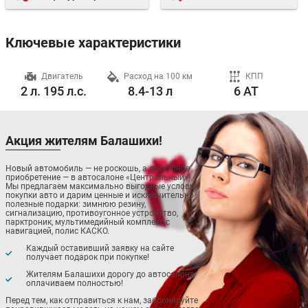
Ключевые характеристики
ч
Двигатель
Расход на 100 км
КПП
2 л. 195 л.с.
8.4-13 л
6 AT
Акция жителям Балашихи!
Новый автомобиль — не роскошь, а доступное
приобретение — в автосалоне «Центральный»!
Мы предлагаем максимально выгодные условия
покупки авто и дарим ценные и исключительно
полезные подарки: зимнюю резину,
сигнализацию, противоугонное устройство,
парктроник, мультимедийный комплекс с
навигацией, полис КАСКО.
Каждый оставивший заявку на сайте
получает подарок при покупке!
Жителям Балашихи дорогу до автосалона
оплачиваем полностью!
Перед тем, как отправиться к нам, забронируйте