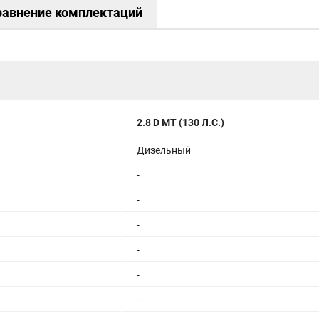
равнение комплектаций
2.8 D MT (130 Л.С.)
Дизельный
-
-
-
-
-
-