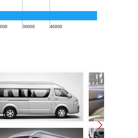
000
30000
40000
тических рессорах