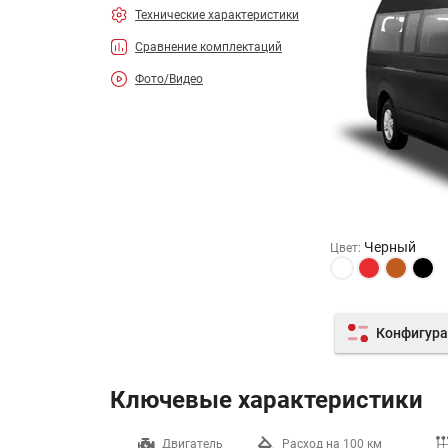
Технические характеристики
Сравнение комплектаций
Фото/Видео
Черный
Цвет
:
Конфигура
Ключевые характеристики
Разгон до 100 км/ч
Двигатель
Расход на 100 км