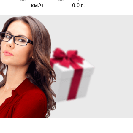
км/ч
0.0 с.
2.8 л. л.с.