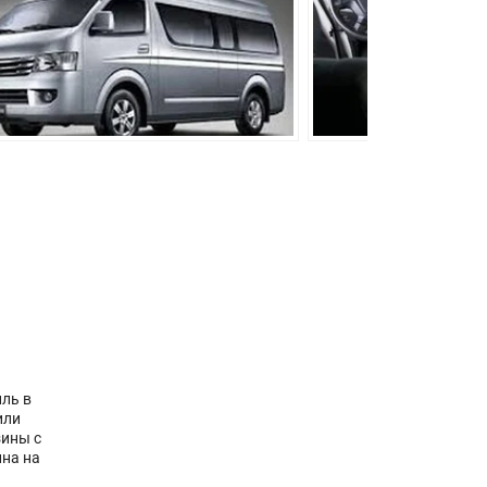
ль в
или
зины с
ина на