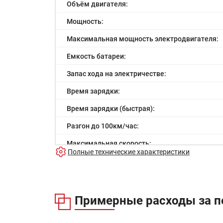
Объём двигателя:
Мощность:
Максимальная мощность электродвигателя:
Емкость батареи:
Запас хода на электричестве:
Время зарядки:
Время зарядки (быстрая):
Разгон до 100км/час:
Максимальная скорость:
Полные технические характеристики
Расход в городском цикле:
Расход в загородном цикле:
Расход в смешанном цикле:
Примерные расходы за п
Объем топливного бака: