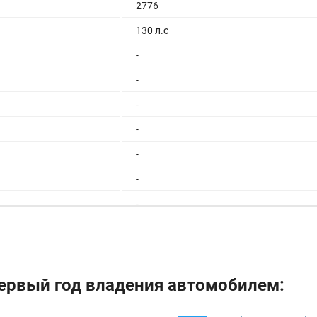
2776
130 л.с
-
-
-
-
-
-
-
-
-
-
ервый год владения автомобилем:
75 л