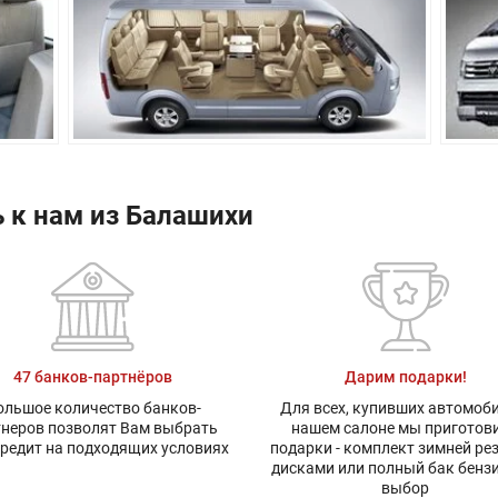
Китай
3 года или 100 000 км пробега
 к нам из Балашихи
47 банков-партнёров
Дарим подарки!
ольшое количество банков-
Для всех, купивших автомоби
тнеров позволят Вам выбрать
нашем салоне мы приготов
редит на подходящих условиях
подарки - комплект зимней ре
дисками или полный бак бенз
выбор