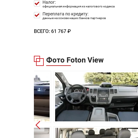
Налог:
Длина:
официальная информация из налогового кодекса
Переплата по кредиту:
Ширина:
данные на основе наших банков партнеров
Высота:
ВСЕГО:
61 767 ₽
Колёсная база:
Клиренс:
Фото Foton View
Масса:
Объём багажника:
Трансмиссия:
Привод:
Передняя подвеска:
Задняя подвеска:
Передние тормоза:
Задние тормоза: