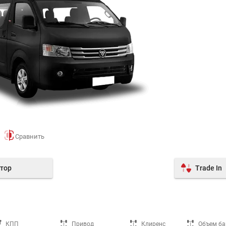
тор
Trade In
КПП
Привод
Клиренс
Объем ба