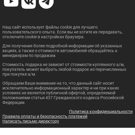
Цена от:
Цена от:
1 198 910 ₽
2 158 410 ₽
В кредит от:
В кредит от:
16 358 ₽/мес.
Наш сайт использует файлы cookie для лучшего
29 449 ₽/мес.
Скоро в продаже
пользовательского опыта. Если вы не хотите их передавать,
Цена от:
отключите cookie в настройках браузера.
2 967 400 ₽
JAC T8
JAC T8 PRO
Для получения более подробной информации об указанных
В кредит от:
акциях, а также о стоимости автомобилей обращайтесь к
40 487 ₽/мес.
менеджерам по продажам.
Стоимость подарка не зависит от стоимости купленного а/м,
GEELY ICON
BAIC BJ40
покупатель может выбрать любой подарок из перечисленных
при покупке а/м.
Обращаем Ваше внимание на то, что данный сайт носит
исключительно информационный характер и ни при каких
условиях не является публичной офертой, определяемой
Цена от:
Цена от:
положениями статьи 437 Гражданского кодекса Российской
2 313 410 ₽
2 538 410 ₽
Федерации.
В кредит от:
В кредит от:
31 564 ₽/мес.
Политика конфиденциальности
34 634 ₽/мес.
Правила оплаты и безопасность платежей
Цена от:
Цена от:
Написать письмо директору
2 694 410 ₽
2 537 410 ₽
JAC T9
FOTON TUNLAND
В кредит от:
В кредит от: