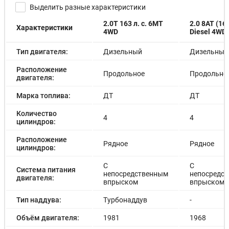
Выделить разные характеристики
Декоративная накладка заднего борта (яркий серый) -
4875 р.
2.0T 163 л. с. 6MT
2.0 8AT (163
Характеристики
Электрическое складывание наружных зеркал заднего
4WD
Diesel 4WD
вида - 14105 р.
Хромированная передняя решетка - 3000 р.
Тип двигателя:
Дизельный
Дизельный
Цвет металлик - 13000 р.
Рейлинги на крыше хромированные + декоративная
Расположение
Продольное
Продольно
накладка на двери - 21125 р.
двигателя:
Контроль давления в шинах - 7605 р.
Марка топлива:
ДТ
ДТ
Количество
4
4
цилиндров:
Расположение
Рядное
Рядное
цилиндров:
С
С
Система питания
непосредственным
непосредс
двигателя:
впрыском
впрыском
Тип наддува:
Турбонаддув
-
Объём двигателя:
1981
1968