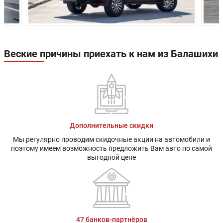
Независима
рычажная,
пружинная,
Передняя
телескопич
Передняя
двухрычажная
гидравлич
подвеска:
независимая
амортизато
Веские причины приехать к нам из Балашихи
стабилиза
поперечно
устойчивос
Зависимая
рессорная 
Рессорная
Задняя подвеска:
телескопич
независимая
гидравлич
амортизат
Дополнительные скидки
Передние
Дисковые
Дисковые
Мы регулярно проводим скидочные акции на автомобили и
тормоза:
вентилируемые
вентилиру
поэтому имеем возможность предложить Вам авто по самой
выгодной цене
Задние тормоза:
Дисковые
Дисковые
47 банков-партнёров