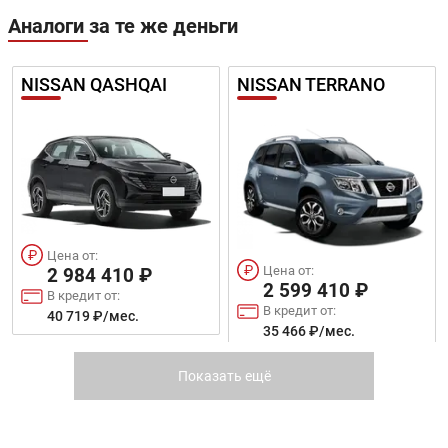
Аналоги за те же деньги
NISSAN QASHQAI
NISSAN TERRANO
Цена от:
Цена от:
2 984 410 ₽
2 599 410 ₽
В кредит от:
В кредит от:
40 719 ₽/мес.
35 466 ₽/мес.
MITSUBISHI ECLIPSE
TOYOTA C-HR
Показать ещё
CROSS