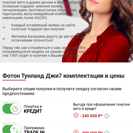
покупки авто и дарим ценные и исключительно
полезные подарки: зимнюю резину,
сигнализацию, противоугонное устройство,
парктроник, мультимедийный комплекс с
навигацией, полис КАСКО.
Каждый оставивший заявку на сайте
получает подарок при покупке!
Жителям Балашихи дорогу до автосалона
оплачиваем полностью!
Перед тем, как отправиться к нам, забронируйте
понравившуюся модель на нашем сайте, и тогда
она 100% будет в наличии к Вашему приезду.
Фотон Тунланд Джи7 комплектации и цены
Выберите опции покупки и получите скидку согласно своим
предпочтениям:
Выгода при оформлении покупки
Покупка в
авто в кредит
КРЕДИТ
340 000 ₽*
Программа
TRADE IN