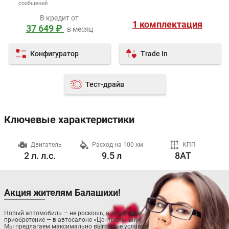
сообщений
В кредит от
1 комплектация
37 649 ₽
в месяц
Конфигуратор
Trade In
Тест-драйв
Ключевые характеристики
ч
Двигатель
Расход на 100 км
КПП
2 л. л.с.
9.5 л
8AT
Акция жителям Балашихи!
Новый автомобиль — не роскошь, а доступное
приобретение — в автосалоне «Центральный»!
Мы предлагаем максимально выгодные условия