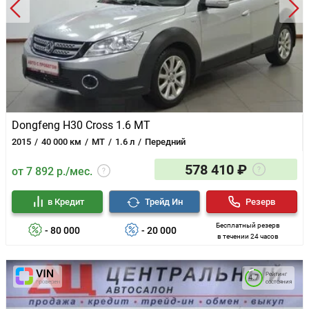
Dongfeng H30 Cross 1.6 MT
2015
40 000 км
MT
1.6 л
Передний
578 410 ₽
от 7 892 р./мес.
в Кредит
Трейд Ин
Резерв
Бесплатный резерв
- 80 000
- 20 000
в течении 24 часов
Рейтинг
4.7
состояния