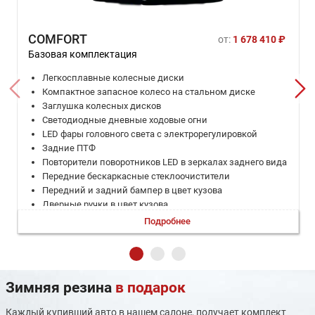
COMFORT
от:
1 678 410 ₽
Базовая комплектация
Легкосплавные колесные диски
Компактное запасное колесо на стальном диске
Заглушка колесных дисков
Светодиодные дневные ходовые огни
LED фары головного света с электрорегулировкой
Задние ПТФ
Повторители поворотников LED в зеркалах заднего вида
Передние бескаркасные стеклоочистители
Передний и задний бампер в цвет кузова
Дверные ручки в цвет кузова
Дополнительный стоп-сигнал
Подробнее
Комбинированная отделка сидений: эко-кожа, ткань
Отдела кожей руля, рычага КПП
Внутреннее зеркало заднего вида с механическим
переключением день/ночь
Зимняя резина
в подарок
Центральная консоль - черная, с декоративными
вставками
Мультифункциональное рулевое колесо с кнопками
Каждый купивший авто в нашем салоне, получает комплект