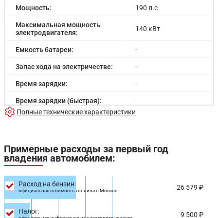
Мощность:
190 л.с
Максимальная мощность
140 кВт
электродвигателя:
Емкость батареи:
-
Запас хода на электричестве:
-
Время зарядки:
-
Время зарядки (быстрая):
-
Полные технические характеристики
Разгон до 100км/час:
-
Максимальная скорость:
-
Примерные расходы за первый год
Расход в городском цикле:
-
владения автомобилем:
Расход в загородном цикле:
-
Расход на бензин:
Расход в смешанном цикле:
6.2/100км
26 579 ₽
официальная стоимость топлива в Москве
Объем топливного бака:
52 л
Налог:
9 500 ₽
официальная информация из налогового кодекса