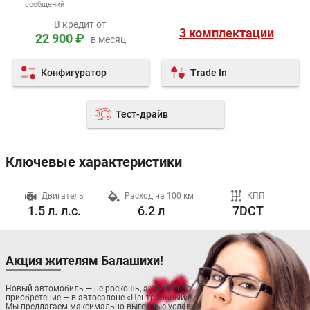
сообщений
В кредит от
3 комплектации
22 900 ₽
в месяц
Конфигуратор
Trade In
Тест-драйв
Ключевые характеристики
ч
Двигатель
Расход на 100 км
КПП
1.5 л. л.с.
6.2 л
7DCT
Акция жителям Балашихи!
Новый автомобиль — не роскошь, а доступное
приобретение — в автосалоне «Центральный»!
Мы предлагаем максимально выгодные условия