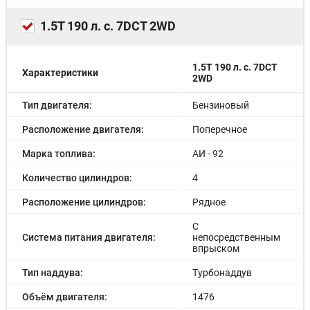
Интеллектуальная автомобильная система с Bluetooth
(телефон, музыка)
1.5T 190 л. с. 7DCT 2WD
Передний USB-интерфейс с возможностью
подключения телефона к мультимедиа
Задний USB-интерфейс для зарядки гаджетов
Радио FM
1.5T 190 л. с. 7DCT
Характеристики
2WD
Розетка 12 В
Cистема круиз-контроля
Тип двигателя:
Бензиновый
Функция дистанционного открывания крышки
багажника
Расположение двигателя:
Поперечное
Беспроводное зарядное устройство
Индикация температуры наружного воздуха
Марка топлива:
АИ - 92
Количество цилиндров:
4
Расположение цилиндров:
Рядное
С
Система питания двигателя:
непосредственным
впрыском
Тип наддува:
Турбонаддув
Объём двигателя:
1476