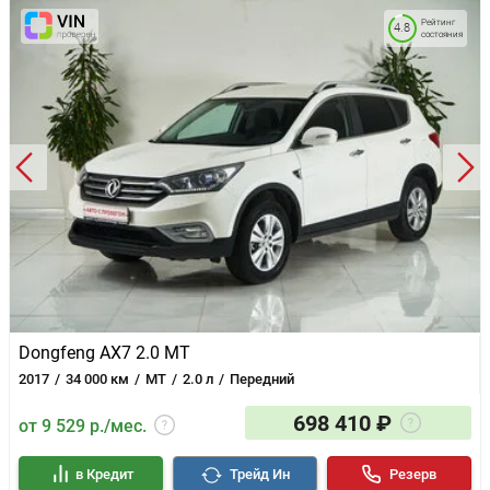
Рейтинг
4.8
состояния
Dongfeng AX7 2.0 MT
2017
34 000 км
MT
2.0 л
Передний
698 410 ₽
от 9 529 р./мес.
в Кредит
Трейд Ин
Резерв