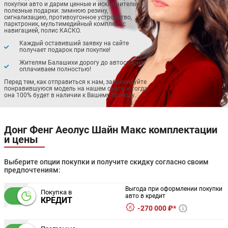
покупки авто и дарим ценные и исключительно
полезные подарки: зимнюю резину,
сигнализацию, противоугонное устройство,
парктроник, мультимедийный комплекс с
навигацией, полис КАСКО.
Каждый оставивший заявку на сайте
получает подарок при покупке!
Жителям Балашихи дорогу до автосалона
оплачиваем полностью!
Перед тем, как отправиться к нам, забронируйте
понравившуюся модель на нашем сайте, и тогда
она 100% будет в наличии к Вашему приезду.
Донг Фенг Аеолус Шайн Макс комплектации
и цены
Выберите опции покупки и получите скидку согласно своим
предпочтениям:
Выгода при оформлении покупки
Покупка в
авто в кредит
КРЕДИТ
270 000 ₽*