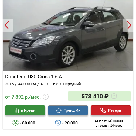
Dongfeng H30 Cross 1.6 AT
2015
44 000 км
AT
1.6 л
Передний
578 410 ₽
от 7 892 р./мес.
в Кредит
Трейд Ин
Резерв
Бесплатный резерв
- 80 000
- 20 000
в течении 24 часов