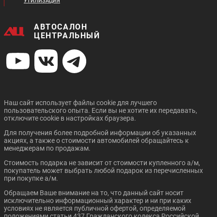
УТИЛИЗАЦИЯ
АВТОСАЛОН
ЦЕНТРАЛЬНЫЙ
Цена от:
Цена от:
1 573 410 ₽
394 410 ₽
В кредит от:
В кредит от:
21 467 ₽/мес.
5 381 ₽/мес.
Наш сайт использует файлы cookie для лучшего
пользовательского опыта. Если вы не хотите их передавать,
FORD FIESTA СЕДАН
FORD FOCUS СЕДАН
отключите cookie в настройках браузера.
Для получения более подробной информации об указанных
акциях, а также о стоимости автомобилей обращайтесь к
менеджерам по продажам.
Стоимость подарка не зависит от стоимости купленного а/м,
покупатель может выбрать любой подарок из перечисленных
при покупке а/м.
Обращаем Ваше внимание на то, что данный сайт носит
Цена от:
Цена от:
исключительно информационный характер и ни при каких
584 910 ₽
770 310 ₽
условиях не является публичной офертой, определяемой
В кредит от:
В кредит от:
положениями статьи 437 Гражданского кодекса Российской