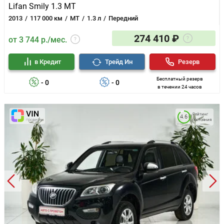
Lifan Smily 1.3 MT
2013
117 000 км
MT
1.3 л
Передний
274 410 ₽
от 3 744 р./мес.
в Кредит
Трейд Ин
Резерв
Бесплатный резерв
- 0
- 0
в течении 24 часов
Рейтинг
4.6
состояния