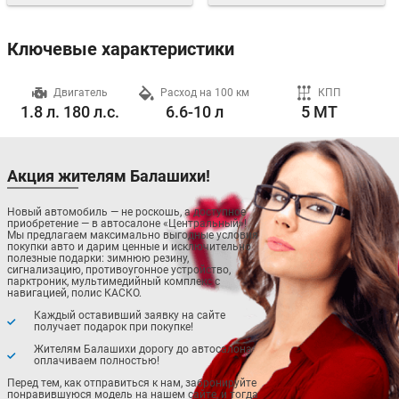
Ключевые характеристики
ч
Двигатель
Расход на 100 км
КПП
1.8 л. 180 л.с.
6.6-10 л
5 MT
Акция жителям Балашихи!
Новый автомобиль — не роскошь, а доступное
приобретение — в автосалоне «Центральный»!
Мы предлагаем максимально выгодные условия
покупки авто и дарим ценные и исключительно
полезные подарки: зимнюю резину,
сигнализацию, противоугонное устройство,
парктроник, мультимедийный комплекс с
навигацией, полис КАСКО.
Каждый оставивший заявку на сайте
получает подарок при покупке!
Жителям Балашихи дорогу до автосалона
оплачиваем полностью!
Перед тем, как отправиться к нам, забронируйте
понравившуюся модель на нашем сайте, и тогда