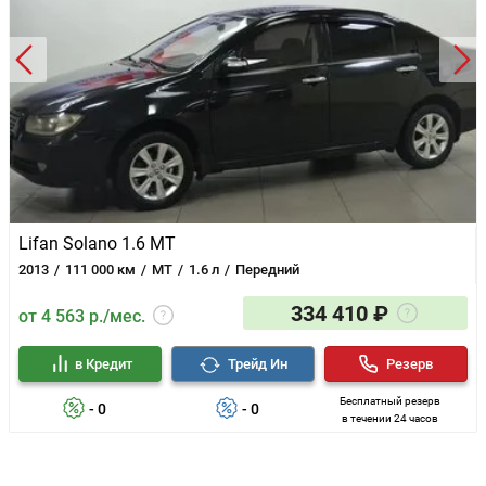
Lifan Solano 1.6 MT
2013
111 000 км
MT
1.6 л
Передний
334 410 ₽
от 4 563 р./мес.
в Кредит
Трейд Ин
Резерв
Бесплатный резерв
- 0
- 0
в течении 24 часов