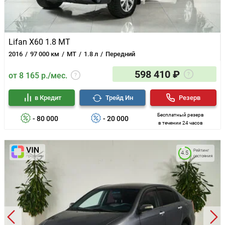
Lifan X60 1.8 MT
2016
97 000 км
MT
1.8 л
Передний
598 410 ₽
от 8 165 р./мес.
в Кредит
Трейд Ин
Резерв
Бесплатный резерв
- 80 000
- 20 000
в течении 24 часов
Рейтинг
4.5
состояния