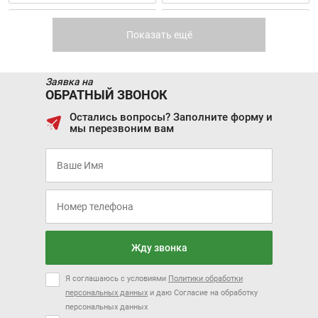
DONGFENG FUKANG
CHANGAN EADO PLUS
ES600
Показать ещё
Заявка на
ОБРАТНЫЙ ЗВОНОК
Остались вопросы? Заполните форму и
мы перезвоним вам
Скоро в продаже
Цена от:
1 289 310 ₽
В кредит от:
17 591 ₽/мес.
CHANGAN ALSVIN
CHANGAN LAMORE
Жду звонка
Я соглашаюсь с условиями
Политики обработки
персональных данных
и даю Согласие на обработку
персональных данных