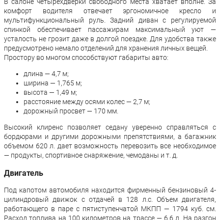
В салоне четырехдверки свободного места хватает вполне. За
комфорт водителя отвечает эргономичное кресло и
мультифункциональный руль. Задний диван с регулируемой
спинкой обеспечивает пассажирам максимальный уют —
усталость не грозит даже в долгой поездке. Для удобства также
предусмотрено немало отделений для хранения личных вещей.
Простору во многом способствуют габариты авто:
длина — 4,7 м;
ширина — 1,765 м;
высота — 1,49 м;
расстояние между осями колес — 2,7 м;
дорожный просвет — 170 мм.
Высокий клиренс позволяет седану уверенно справляться с
бордюрами и другими дорожными препятствиями, а багажник
объемом 620 л. дает возможность перевозить все необходимое
— продукты, спортивное снаряжение, чемоданы и т. д.
Двигатель
Под капотом автомобиля находится фирменный бензиновый 4-
цилиндровый движок с отдачей в 128 л.с. Объем двигателя,
работающего в паре с пятиступенчатой МКПП — 1794 куб. см.
Расход топлива на 100 километров на трассе — 6,6 л. На разгон