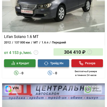
Lifan Solano 1.6 MT
2012
137 000 км
MT
1.6 л
Передний
304 410 ₽
от 4 153 р./мес.
в Кредит
Трейд Ин
Резерв
Бесплатный резерв
- 0
- 0
в течении 24 часов
Рейтинг
4.5
состояния