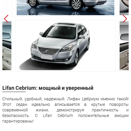
McPherson
Полузависимая -
Задняя подвеска:
торсионная балка
Дисковые
Передние тормоза:
вентилируемые
Задние тормоза:
Дисковые
5 лет или 150 000 км
Гарантия:
пробега
Lifan Cebrium: мощный и уверенный
Стильный, удобный, надежный: Лифан Цебриум именно такой!
Этот седан идеально вписывается в крутые повороты
современной жизни, демонстрируя практичность и
безопасность. С Lifan Cebrium положительные эмоции
гарантированы!