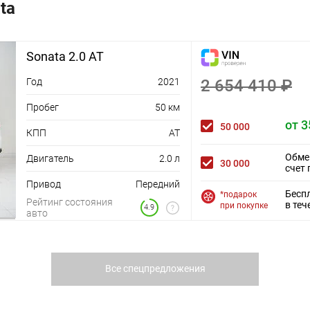
ta
Sonata 2.0 AT
Год
2021
2 654 410 ₽
Пробег
50 км
от 3
50 000
КПП
AT
Обме
Двигатель
2.0 л
30 000
счет 
Привод
Передний
Бесп
*подарок
Рейтинг состояния
в теч
при покупке
4.9
авто
Все спецпредложения