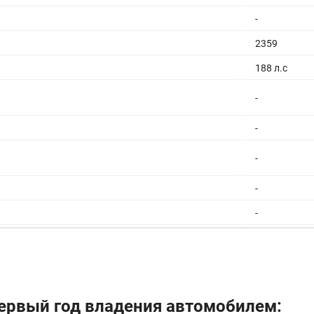
-
2359
188 л.с
-
-
-
-
-
9.0 с
210 км/ч
м
12.0/100км
ервый год владения автомобилем:
6.0/100км