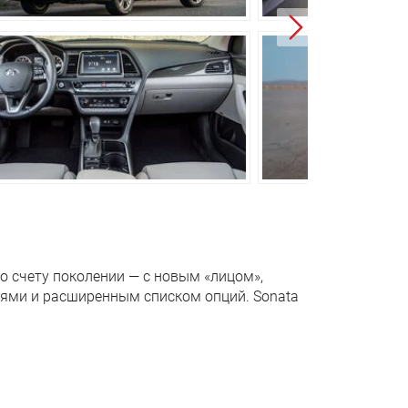
, пружинная, многорычажная, со
ром поперечной устойчивости
о счету поколении — с новым «лицом»,
лями и расширенным списком опций. Sonata