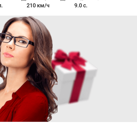
л.
210 км/ч
9.0 с.
2-2.4 л. 210 л