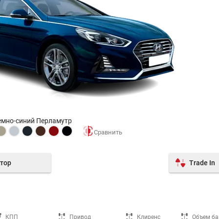
Темно-синий Перламутр
тор
Trade In
КПП
Привод
Клиренс
Объем ба