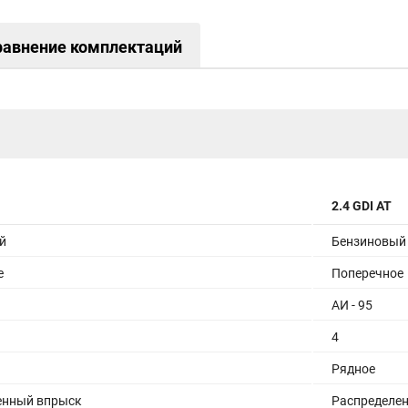
равнение комплектаций
2.4 GDI AT
й
Бензиновый
е
Поперечное
АИ - 95
4
Рядное
енный впрыск
Распределе