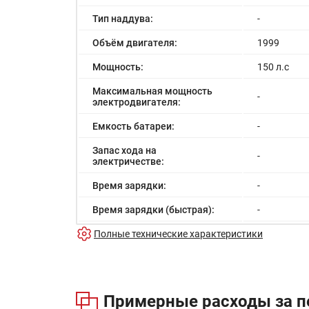
Тип наддува:
-
Объём двигателя:
1999
Мощность:
150 л.с
Максимальная мощность
-
электродвигателя:
Емкость батареи:
-
Запас хода на
-
электричестве:
Время зарядки:
-
Время зарядки (быстрая):
-
Разгон до 100км/час:
Полные технические характеристики
11.0 с
Максимальная скорость:
205 км/ч
Расход в городском цикле:
10.0/100к
Примерные расходы за п
Расход в загородном цикле:
6.0/100км