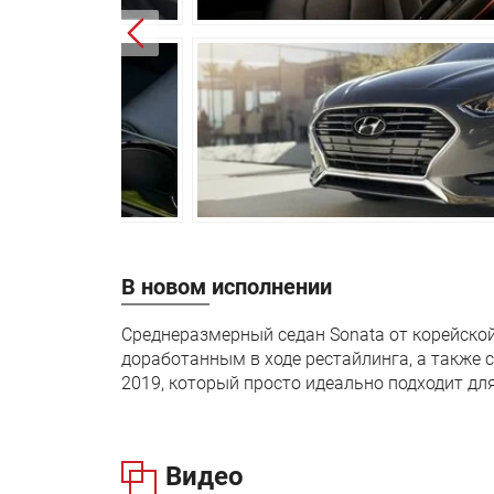
Независима
Задняя подвеска:
стабилизат
Передние тормоза:
Дисковые
Задние тормоза:
Дисковые
Производство:
Санкт-Пете
Гарантия:
5 лет или 
В новом исполнении
Среднеразмерный седан Sonata от корейской
доработанным в ходе рестайлинга, а также
2019, который просто идеально подходит дл
Видео