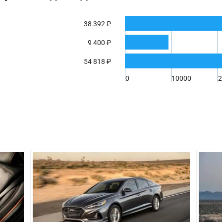
8.0/100км
38 392 ₽
70 л
9 400 ₽
4855 мм
54 818 ₽
1865 мм
0
10000
2
1475 мм
2805 мм
155 мм
1575 кг
510 л
ническая
Гидромехан
Передний
я, пружинная, типа Макферсон, со
Независимая
ором поперечной устойчивости
стабилизато