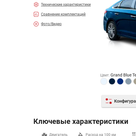
Технические характеристики
Сравнение комплектаций
Фото/Видео
Grand Blue 
Цвет
:
Конфигура
Ключевые характеристики
Разгон до 100 км/ч
Двигатель
Расход на 100 км