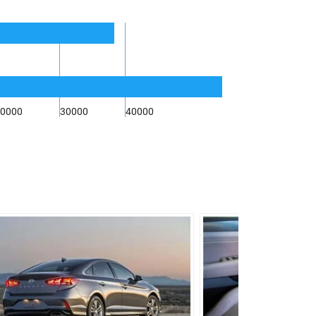
0000
30000
40000
ическая
, пружинная, типа Макферсон, со
ром поперечной устойчивости