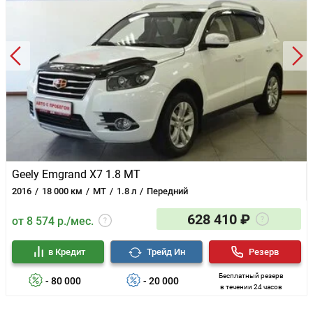
Geely Emgrand X7 1.8 MT
2016
18 000 км
MT
1.8 л
Передний
628 410 ₽
от 8 574 р./мес.
в Кредит
Трейд Ин
Резерв
Бесплатный резерв
- 80 000
- 20 000
в течении 24 часов