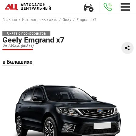
АВТОСАЛОН
ЦЕНТРАЛЬНЫЙ
Главная
Каталог новых авто
Geely
Emgrand x7
Снята с производства
Geely Emgrand x7
2л 139л.с. (id:211)
в Балашихе