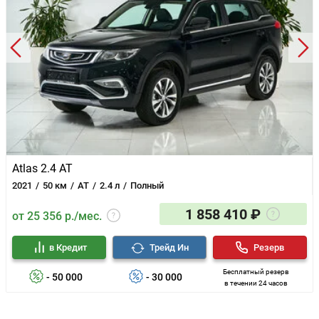
Atlas 2.4 AT
2021
50 км
AT
2.4 л
Полный
1 858 410 ₽
от 25 356 р./мес.
в Кредит
Трейд Ин
Резерв
Бесплатный резерв
- 50 000
- 30 000
в течении 24 часов