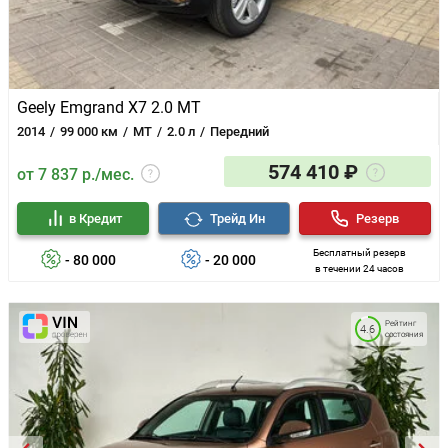
Geely Emgrand X7 2.0 MT
2014
99 000 км
MT
2.0 л
Передний
574 410 ₽
от 7 837 р./мес.
в Кредит
Трейд Ин
Резерв
Бесплатный резерв
- 80 000
- 20 000
в течении 24 часов
Рейтинг
4.6
состояния