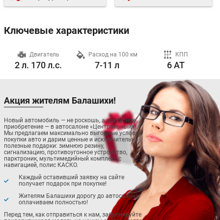
Ключевые характеристики
ч
Двигатель
Расход на 100 км
КПП
2 л. 170 л.с.
7-11 л
6 AT
Акция жителям Балашихи!
Новый автомобиль — не роскошь, а доступное
приобретение — в автосалоне «Центральный»!
Мы предлагаем максимально выгодные условия
покупки авто и дарим ценные и исключительно
полезные подарки: зимнюю резину,
сигнализацию, противоугонное устройство,
парктроник, мультимедийный комплекс с
навигацией, полис КАСКО.
Каждый оставивший заявку на сайте
получает подарок при покупке!
Жителям Балашихи дорогу до автосалона
оплачиваем полностью!
Перед тем, как отправиться к нам, забронируйте