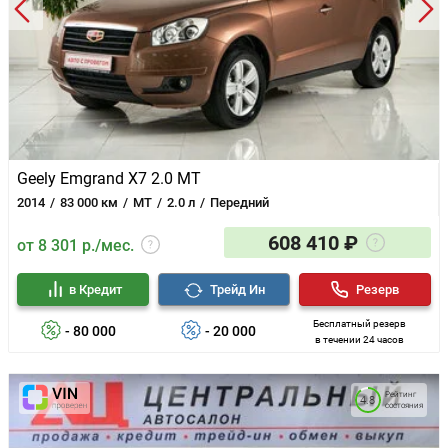
Geely Emgrand X7 2.0 MT
2014
83 000 км
MT
2.0 л
Передний
608 410 ₽
от 8 301 р./мес.
в Кредит
Трейд Ин
Резерв
Бесплатный резерв
- 80 000
- 20 000
в течении 24 часов
Рейтинг
4.8
состояния