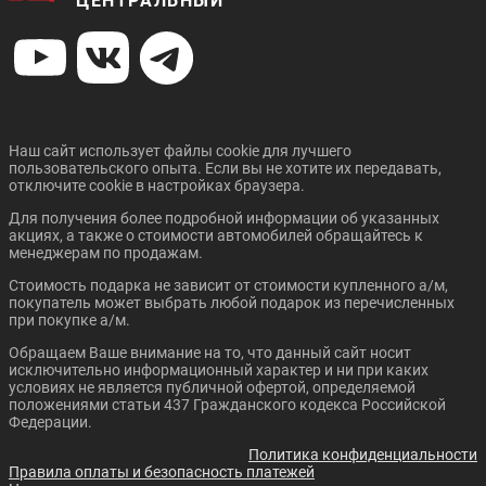
ЦЕНТРАЛЬНЫЙ
3 399 400 ₽
В кредит от:
46 381 ₽/мес.
Цена от:
Цена от:
1 493 410 ₽
1 413 410 ₽
В кредит от:
В кредит от:
20 376 ₽/мес.
19 284 ₽/мес.
Наш сайт использует файлы cookie для лучшего
пользовательского опыта. Если вы не хотите их передавать,
ZOTYE T600
UAZ PATRIOT
отключите cookie в настройках браузера.
Для получения более подробной информации об указанных
акциях, а также о стоимости автомобилей обращайтесь к
менеджерам по продажам.
Стоимость подарка не зависит от стоимости купленного а/м,
покупатель может выбрать любой подарок из перечисленных
при покупке а/м.
Обращаем Ваше внимание на то, что данный сайт носит
Цена от:
Цена от:
исключительно информационный характер и ни при каких
687 410 ₽
1 161 410 ₽
условиях не является публичной офертой, определяемой
В кредит от:
В кредит от:
положениями статьи 437 Гражданского кодекса Российской
9 379 ₽/мес.
15 846 ₽/мес.
Федерации.
Политика конфиденциальности
RENAULT KAPTUR
NISSAN MURANO
Правила оплаты и безопасность платежей