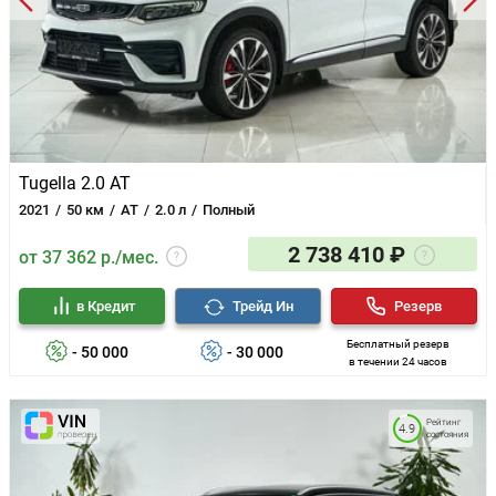
Tugella 2.0 AT
2021
50 км
AT
2.0 л
Полный
2 738 410 ₽
от 37 362 р./мес.
в Кредит
Трейд Ин
Резерв
Бесплатный резерв
- 50 000
- 30 000
в течении 24 часов
Рейтинг
4.9
состояния