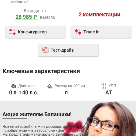
сообщений
В кредит от
2 комплектации
28 985 ₽
в месяц
Конфигуратор
Trade In
Тест-драйв
Ключевые характеристики
ч
Двигатель
Расход на 100 км
КПП
0 л. 140 л.с.
л
AT
Акция жителям Балашихи!
Новый автомобиль — не роскошь, а доступное
приобретение — в автосалоне «Центральный»!
Мы предлагаем максимально выгодные условия