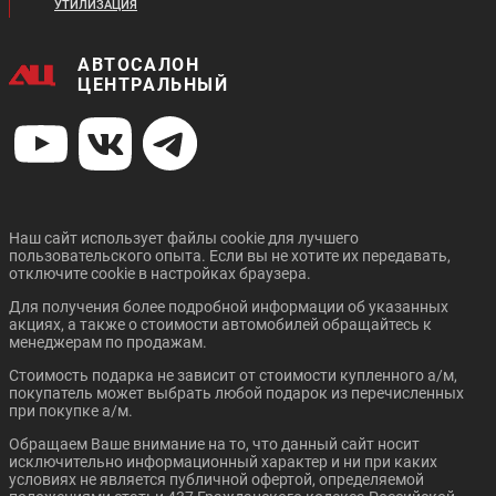
УТИЛИЗАЦИЯ
JETOUR DASHING
FAW BESTUNE B70
АВТОСАЛОН
ЦЕНТРАЛЬНЫЙ
Цена от:
Цена от:
1 483 410 ₽
514 410 ₽
В кредит от:
В кредит от:
20 239 ₽/мес.
7 019 ₽/мес.
Цена от:
TOYOTA CAMRY
TOYOTA COROLLA
Цена от:
1 819 310 ₽
Наш сайт использует файлы cookie для лучшего
1 949 410 ₽
пользовательского опыта. Если вы не хотите их передавать,
В кредит от:
отключите cookie в настройках браузера.
В кредит от:
24 822 ₽/мес.
26 597 ₽/мес.
Для получения более подробной информации об указанных
акциях, а также о стоимости автомобилей обращайтесь к
менеджерам по продажам.
SWM G01F
CHERY ARRIZO 8
Стоимость подарка не зависит от стоимости купленного а/м,
покупатель может выбрать любой подарок из перечисленных
Цена от:
при покупке а/м.
Цена от:
2 159 410 ₽
4 009 410 ₽
Обращаем Ваше внимание на то, что данный сайт носит
В кредит от:
исключительно информационный характер и ни при каких
В кредит от:
29 463 ₽/мес.
условиях не является публичной офертой, определяемой
54 704 ₽/мес.