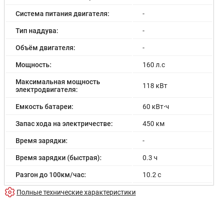
Система питания двигателя:
-
Тип наддува:
-
Объём двигателя:
-
Мощность:
160 л.с
Максимальная мощность
118 кВт
электродвигателя:
Емкость батареи:
60 кВт⋅ч
Запас хода на электричестве:
450 км
Время зарядки:
-
Время зарядки (быстрая):
0.3 ч
Разгон до 100км/час:
10.2 с
Максимальная скорость:
140 км/ч
Полные технические характеристики
Расход в городском цикле:
-