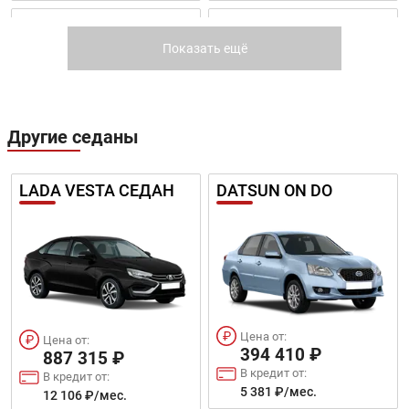
SKODA SUPERB
CHANGAN CS75FL
Показать ещё
Другие седаны
Цена от:
Цена от:
1 959 410 ₽
1 994 310 ₽
LADA VESTA СЕДАН
DATSUN ON DO
В кредит от:
В кредит от:
26 734 ₽/мес.
27 210 ₽/мес.
VOLKSWAGEN PASSAT
GEELY COOLRAY
2020 - 2021
Цена от:
Цена от:
394 410 ₽
887 315 ₽
В кредит от:
В кредит от:
5 381 ₽/мес.
12 106 ₽/мес.