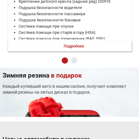
Крепление детского кресла (задний ряд) ISOFIX
Подушка безопасности водителя
Подушка безопасности пассажира
Подушки безопасности боковые
Система помощи при спуске
Система помощи при старте в гору (HSA)
Система помощи при торможении (BAS; EBD)
Система стабилизации (ESP)
Подробнее
Запуск двигателя с кнопки
Камера задняя
Климат-контроль 1-зонный
Круиз-контроль
Зимняя резина
в подарок
Мультифункциональное рулевое колесо
Парктроник задний
Каждый купивший авто в нашем салоне, получает комплект
Регулировка руля по вылету
зимней резины на литых дисках в подарок.
Регулировка руля по высоте
Система выбора режима движения
Система доступа без ключа
Усилитель руля
Электронная приборная панель
Электропривод зеркал
Электростеклоподъемники задние
Электростеклоподъемники передние