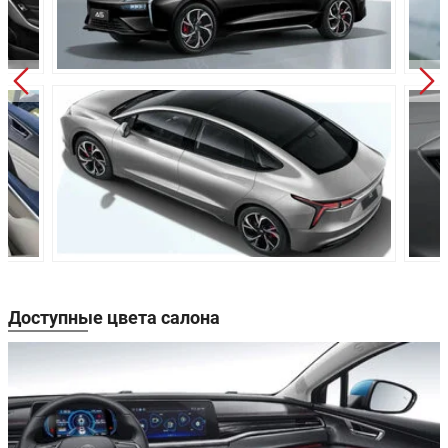
пружинная
Независимая,
Задняя подвеска:
пружинная
Дисковые
Передние тормоза:
вентилируемые
Задние тормоза:
Дисковые
Производство:
Россия
Доступные цвета салона