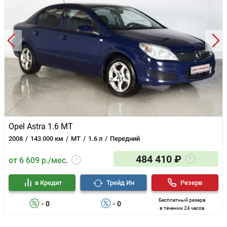
Opel Astra 1.6 MT
2008
143 000 км
MT
1.6 л
Передний
484 410 ₽
от 6 609 р./мес.
в Кредит
Трейд Ин
Резерв
Бесплатный резерв
- 0
- 0
в течении 24 часов