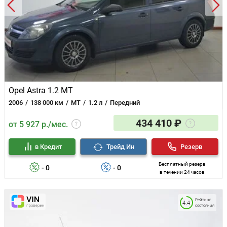
Opel Astra 1.2 MT
2006
138 000 км
MT
1.2 л
Передний
434 410 ₽
от 5 927 р./мес.
в Кредит
Трейд Ин
Резерв
Бесплатный резерв
- 0
- 0
в течении 24 часов
Рейтинг
4.4
состояния