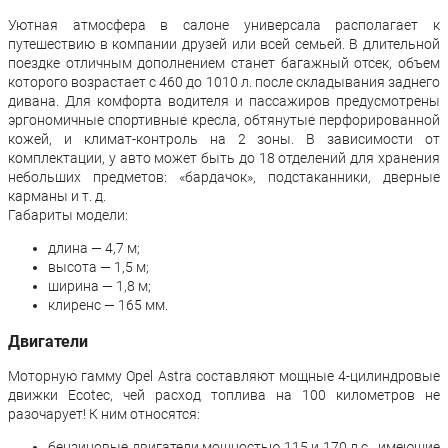
Уютная атмосфера в салоне универсала располагает к
путешествию в компании друзей или всей семьей. В длительной
поездке отличным дополнением станет багажный отсек, объем
которого возрастает с 460 до 1010 л. после складывания заднего
дивана. Для комфорта водителя и пассажиров предусмотрены
эргономичные спортивные кресла, обтянутые перфорированной
кожей, и климат-контроль на 2 зоны. В зависимости от
комплектации, у авто может быть до 18 отделений для хранения
небольших предметов: «бардачок», подстаканники, дверные
карманы и т. д.
Габариты модели:
длина — 4,7 м;
высота — 1,5 м;
ширина — 1,8 м;
клиренс — 165 мм.
Двигатели
Моторную гамму Opel Astra составляют мощные 4-цилиндровые
движки Ecotec, чей расход топлива на 100 километров не
разочарует! К ним относятся:
бензиновые двигатели мощностью 115 и 170 л.с., имеющие