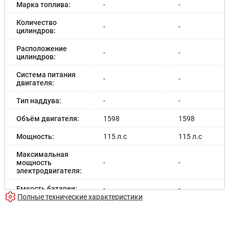
Марка топлива:
-
-
Количество
-
-
цилиндров:
Расположение
-
-
цилиндров:
Система питания
-
-
двигателя:
Тип наддува:
-
-
Объём двигателя:
1598
1598
Мощность:
115 л.с
115 л.с
Максимальная
мощность
-
-
электродвигателя:
Емкость батареи:
-
-
Полные технические характеристики
Запас хода на
-
-
электричестве: