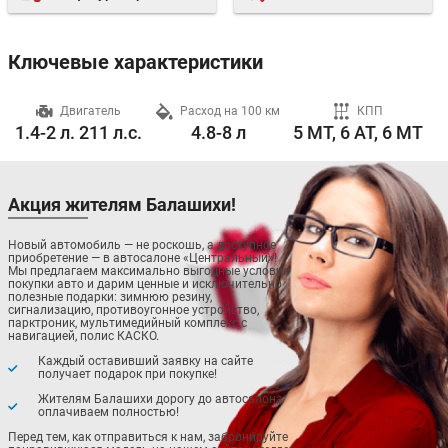
Ключевые характеристики
ч
Двигатель
Расход на 100 км
КПП
1.4-2 л. 211 л.с.
4.8-8 л
5 MT, 6 AT, 6 MT
Акция жителям Балашихи!
Новый автомобиль — не роскошь, а доступное
приобретение — в автосалоне «Центральный»!
Мы предлагаем максимально выгодные условия
покупки авто и дарим ценные и исключительно
полезные подарки: зимнюю резину,
сигнализацию, противоугонное устройство,
парктроник, мультимедийный комплекс с
навигацией, полис КАСКО.
Каждый оставивший заявку на сайте
получает подарок при покупке!
Жителям Балашихи дорогу до автосалона
оплачиваем полностью!
Перед тем, как отправиться к нам, забронируйте