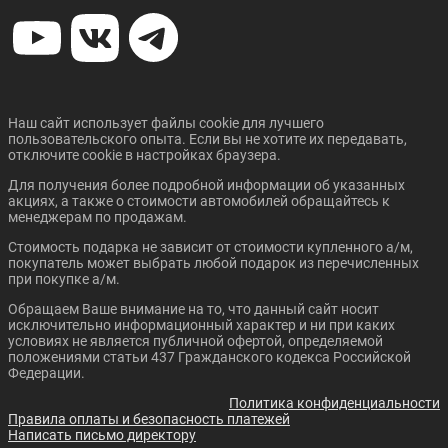
Цена от:
Цена от:
1 176 410 ₽
1 306 410 ₽
В кредит от:
В кредит от:
16 051 ₽/мес.
17 824 ₽/мес.
HAVAL H7
Наш сайт использует файлы cookie для лучшего
пользовательского опыта. Если вы не хотите их передавать,
отключите cookie в настройках браузера.
Для получения более подробной информации об указанных
акциях, а также о стоимости автомобилей обращайтесь к
менеджерам по продажам.
Стоимость подарка не зависит от стоимости купленного а/м,
покупатель может выбрать любой подарок из перечисленных
при покупке а/м.
Цена от:
3 248 410 ₽
Обращаем Ваше внимание на то, что данный сайт носит
В кредит от:
исключительно информационный характер и ни при каких
условиях не является публичной офертой, определяемой
44 321 ₽/мес.
положениями статьи 437 Гражданского кодекса Российской
Федерации.
Политика конфиденциальности
Правила оплаты и безопасность платежей
Написать письмо директору