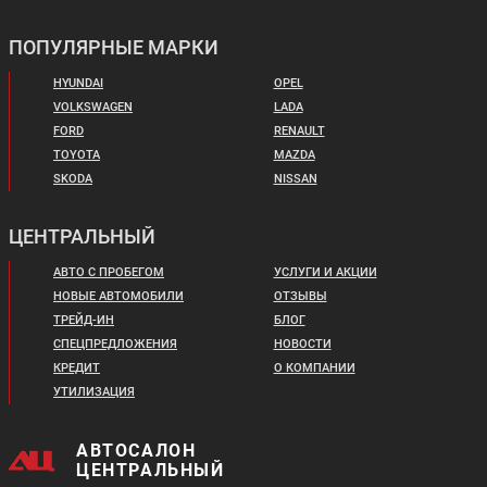
LADA LARGUS
LADA VESTA SW
УНИВЕРСАЛ
SPORTLINE
ПОПУЛЯРНЫЕ МАРКИ
HYUNDAI
OPEL
VOLKSWAGEN
LADA
FORD
RENAULT
TOYOTA
MAZDA
SKODA
NISSAN
Цена от:
Цена от:
1 059 410 ₽
2 042 410 ₽
ЦЕНТРАЛЬНЫЙ
В кредит от:
В кредит от:
14 454 ₽/мес.
АВТО С ПРОБЕГОМ
УСЛУГИ И АКЦИИ
27 866 ₽/мес.
НОВЫЕ АВТОМОБИЛИ
ОТЗЫВЫ
LADA ISKRA SW
LADA ISKRA SW
ТРЕЙД-ИН
БЛОГ
CROSS
СПЕЦПРЕДЛОЖЕНИЯ
НОВОСТИ
КРЕДИТ
О КОМПАНИИ
УТИЛИЗАЦИЯ
АВТОСАЛОН
ЦЕНТРАЛЬНЫЙ