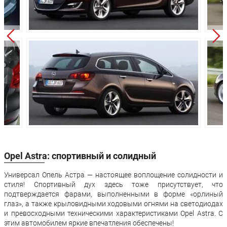
Высота:
1535 мм
1535 мм
Колёсная база:
2685 мм
2685 мм
Клиренс:
160 мм
160 мм
Масса:
-
-
Объём багажника:
500 л
500 л
Трансмиссия:
Механическая
Автомат
Привод:
Передний
Передний
Передняя
Независимая -
Независимая -
подвеска:
McPherson
McPherson
Opel Astra: спортивный и солидный
Задняя подвеска:
Полузависимая
Полузависима
Универсал Опель Астра — настоящее воплощение солидности и
Передние
Дисковые
Дисковые
стиля! Спортивный дух здесь тоже присутствует, что
тормоза:
вентилируемые
вентилируемы
подтверждается фарами, выполненными в форме «орлиный
глаз», а также крыловидными ходовыми огнями на светодиодах
Задние тормоза:
Дисковые
Дисковые
и превосходными техническими характеристиками Opel Astra. С
Производство:
Санкт-Петербург
этим автомобилем яркие впечатления обеспечены!