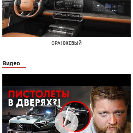
Titan, серый (опционально)
Khaki, темно-зеленый (опционально)
Суппорты серого цвета
Суппорты красного цвета (опционально)
Шины Pirelli ®SCORPION™275/65 R20 HT
Шины Pirelli ®SCORPION™275/65 R20 AT (опционально)
Шины Pirelli ®SCORPION™275/65 R20 AT Tire/Кованые
ОРАНЖЕВЫЙ
колесные диски R20 (опционально)
Шины Chaoyang ARISUN1 295/60 R20 AT Tire с
механическим креплением (Bead Lock) (опционально)
Шины Chaoyang ARISUN1 295/60 R20 AT Tire/Кованые
Видео
колесные диски R20 (опционально)
Серый с черными вставками
Оранжевый с черными вставками (опционально)
Отделка потолка тканью/Декоративные вставки из
шпона редких пород дерева
Отделка потолка искусственной замшей DINAMICA®/
Декоративные вставки из шпона редких пород дерева
(опционально)
Многофункциональный столик из массива дерева,
сзади (опционально)