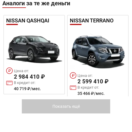
Аналоги за те же деньги
NISSAN QASHQAI
NISSAN TERRANO
Цена от:
Цена от:
2 984 410 ₽
2 599 410 ₽
В кредит от:
В кредит от:
40 719 ₽/мес.
35 466 ₽/мес.
MITSUBISHI ECLIPSE
TOYOTA C-HR
Показать ещё
CROSS