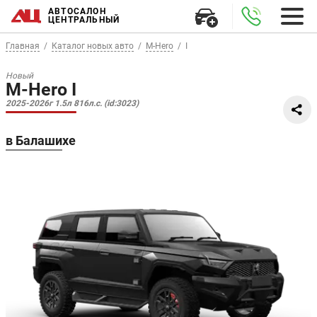
АВТОСАЛОН
ЦЕНТРАЛЬНЫЙ
Главная
Каталог новых авто
M-Hero
I
Новый
M-Hero I
2025-2026г 1.5л 816л.с. (id:3023)
в Балашихе