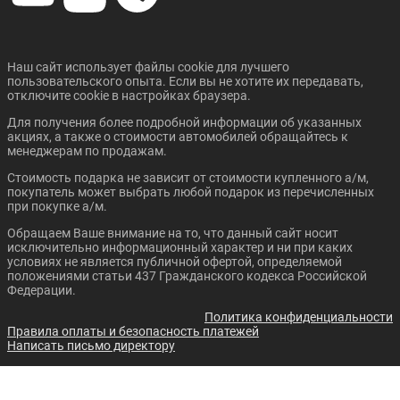
3 019 310 ₽
2 310 310 ₽
В кредит от:
В кредит от:
41 195 ₽/мес.
31 521 ₽/мес.
Наш сайт использует файлы cookie для лучшего
пользовательского опыта. Если вы не хотите их передавать,
CHANGAN UNI-T
CHANGAN CS35 PLUS
Цена от:
Цена от:
отключите cookie в настройках браузера.
NEW
2 933 410 ₽
2 967 400 ₽
Для получения более подробной информации об указанных
В кредит от:
В кредит от:
акциях, а также о стоимости автомобилей обращайтесь к
40 023 ₽/мес.
40 487 ₽/мес.
менеджерам по продажам.
Стоимость подарка не зависит от стоимости купленного а/м,
CHANGAN CS95 PLUS
GEELY ICON
покупатель может выбрать любой подарок из перечисленных
при покупке а/м.
Обращаем Ваше внимание на то, что данный сайт носит
исключительно информационный характер и ни при каких
Цена от:
Цена от:
условиях не является публичной офертой, определяемой
2 089 310 ₽
2 394 310 ₽
положениями статьи 437 Гражданского кодекса Российской
В кредит от:
В кредит от:
Федерации.
28 506 ₽/мес.
32 668 ₽/мес.
Политика конфиденциальности
Скоро в продаже
Правила оплаты и безопасность платежей
Цена от:
CHANGAN CS75 PLUS
CHANGAN CS95
Написать письмо директору
2 537 410 ₽
В кредит от:
34 620 ₽/мес.