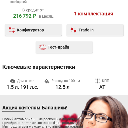
сообщений
В кредит от
1 комплектация
216 792 ₽
в месяц
Конфигуратор
Trade In
Тест-драйв
Ключевые характеристики
ч
Двигатель
Расход на 100 км
КПП
1.5 л. 191 л.с.
12.5 л
AT
Акция жителям Балашихи!
Новый автомобиль — не роскошь, а доступное
приобретение — в автосалоне «Центральный»!
Мы предлагаем максимально выгодные условия