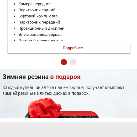
Камера передняя
Парктроник задний
Бортовой компьютер
Парктроник передний
Проекционный дисплей
Электропривод зеркал
Память боковых зеркал
Электрорегулировка руля
Подробнее
Запуск двигателя с кнопки
Система доступа без ключа
Электроскладывание зеркал
Адаптивный круиз-контроль
Зимняя резина
в подарок
Климат-контроль многозонный
Электронная приборная панель
Каждый купивший авто в нашем салоне, получает комплект
Дистанционный запуск двигателя
зимней резины на литых дисках в подарок.
Электропривод крышки багажника
Система выбора режима движения
Электростеклоподъемники задние
Система автоматической парковки
Электростеклоподъемники передние
Рулевая колонка с памятью положения
Мультифункциональное рулевое колесо