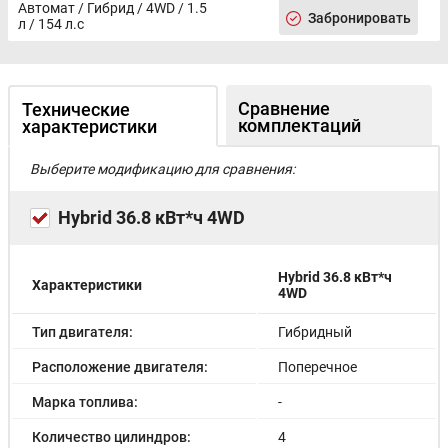
Автомат / Гибрид / 4WD / 1.5
Электрорегулировка задних сидений
Забронировать
л / 154 л.с
Электрорегулировка передних сидений
Регулировка сиденья водителя по высоте
Передние сиденья с поясничной поддержкой
USB
Сравнение
Технические
CarPlay
комплектаций
характеристики
Bluetooth
Розетка 12V
Выберите модификацию для сравнения:
Аудиосистема
Android Auto
Hybrid 36.8 кВт*ч 4WD
Голосовое управление
Навигационная система
Мультимедиа система с ЖК-экраном
Беспроводная зарядка для смартфона
Hybrid 36.8 кВт*ч
Характеристики
4WD
Дистанционное управление автомобилем
Сигнализация
Тип двигателя:
Гибридный
Центральный замок
Датчик давления в шинах
Расположение двигателя:
Поперечное
Датчик усталости водителя
Система помощи при спуске
Марка топлива:
-
Система удержания в полосе
Система стабилизации (ESP)
Количество цилиндров:
4