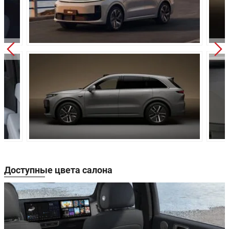
Привод:
Полный
Независимая,
Передняя подвеска:
пневмоэлемент
Независимая,
Задняя подвеска:
пневмоэлемент
Дисковые
Передние тормоза:
вентилируемые
Дисковые
Задние тормоза:
вентилируемые
Производство:
Китай
Доступные цвета салона