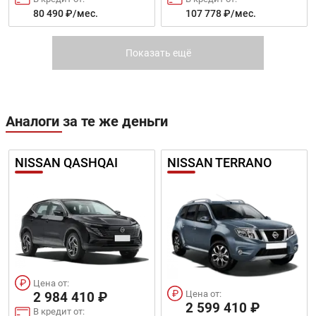
80 490 ₽/мес.
107 778 ₽/мес.
L7
MEGA
Показать ещё
Аналоги за те же деньги
NISSAN QASHQAI
NISSAN TERRANO
Цена от:
Цена от:
10 489 410 ₽
9 399 410 ₽
В кредит от:
В кредит от:
143 116 ₽/мес.
128 244 ₽/мес.
L9
Цена от:
Цена от:
2 984 410 ₽
2 599 410 ₽
В кредит от: