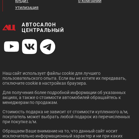
2 799 410 ₽
КРЕДИТ
О КОМПАНИИ
2 933 410 ₽
В кредит от:
УТИЛИЗАЦИЯ
В кредит от:
38 195 ₽/мес.
40 023 ₽/мес.
АВТОСАЛОН
GEELY NEW TUGELLA
CHANGAN CS95 PLUS
ЦЕНТРАЛЬНЫЙ
Цена от:
Цена от:
3 019 310 ₽
2 310 310 ₽
В кредит от:
В кредит от:
41 195 ₽/мес.
31 521 ₽/мес.
Наш сайт использует файлы cookie для лучшего
Скоро в продаже
пользовательского опыта. Если вы не хотите их передавать,
CHANGAN UNI-T
CHANGAN CS35 PLUS
Цена от:
отключите cookie в настройках браузера.
NEW
2 967 400 ₽
Для получения более подробной информации об указанных
В кредит от:
акциях, а также о стоимости автомобилей обращайтесь к
40 487 ₽/мес.
менеджерам по продажам.
Стоимость подарка не зависит от стоимости купленного а/м,
GEELY ICON
BAIC BJ40
покупатель может выбрать любой подарок из перечисленных
при покупке а/м.
Обращаем Ваше внимание на то, что данный сайт носит
исключительно информационный характер и ни при каких
Цена от:
Цена от: