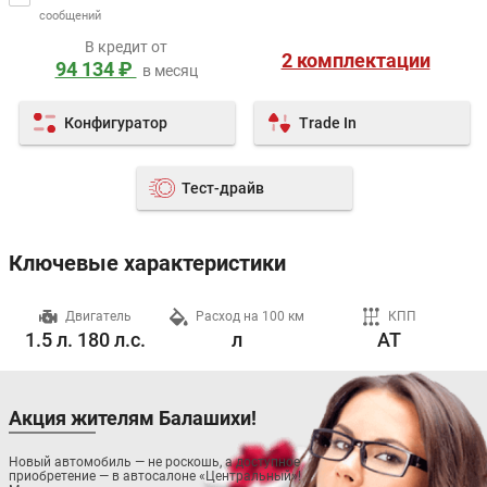
сообщений
В кредит от
2 комплектации
94 134 ₽
в месяц
Конфигуратор
Trade In
Тест-драйв
Ключевые характеристики
ч
Двигатель
Расход на 100 км
КПП
1.5 л. 180 л.с.
л
AT
Акция жителям Балашихи!
Новый автомобиль — не роскошь, а доступное
приобретение — в автосалоне «Центральный»!