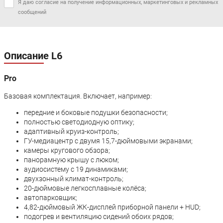
Я даю согласие на получение информационных, маркетинговых и рекламных
сообщений
Описание L6
Pro
Базовая комплектация. Включает, например:
передние и боковые подушки безопасности;
полностью светодиодную оптику;
адаптивный круиз-контроль;
ГУ-медиацентр с двумя 15,7-дюймовыми экранами;
камеры кругового обзора;
панорамную крышу с люком;
аудиосистему с 19 динамиками;
двухзонный климат-контроль;
20-дюймовые легкосплавные колёса;
автопарковщик;
4,82-дюймовый ЖК-дисплей приборной панели + HUD;
подогрев и вентиляцию сидений обоих рядов;