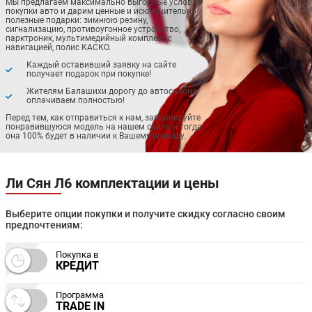
Мы предлагаем максимально выгодные условия
покупки авто и дарим ценные и исключительно
полезные подарки: зимнюю резину,
сигнализацию, противоугонное устройство,
парктроник, мультимедийный комплекс с
навигацией, полис КАСКО.
Каждый оставивший заявку на сайте
получает подарок при покупке!
Жителям Балашихи дорогу до автосалона
оплачиваем полностью!
Перед тем, как отправиться к нам, забронируйте
понравившуюся модель на нашем сайте, и тогда
она 100% будет в наличии к Вашему приезду.
Ли Сян Л6 комплектации и цены
Выберите опции покупки и получите скидку согласно своим
предпочтениям:
Покупка в
КРЕДИТ
Программа
TRADE IN