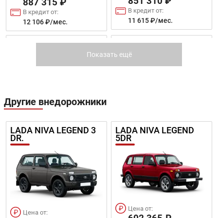
851 310 ₽
887 315 ₽
В кредит от:
В кредит от:
11 615 ₽/мес.
12 106 ₽/мес.
FORD ECOSPORT
KIA RIO
Показать ещё
Другие внедорожники
Цена от:
Цена от:
LADA NIVA LEGEND 3
LADA NIVA LEGEND
855 310 ₽
839 310 ₽
DR.
5DR
В кредит от:
В кредит от:
11 670 ₽/мес.
11 451 ₽/мес.
RENAULT LOGAN
LADA GRANTA CROSS
Цена от:
Цена от: