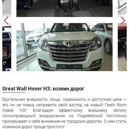
Задняя подвеска:
Зависимая
Дисковые
Передние тормоза:
вентилируемые
Задние тормоза:
Дисковые
Производство:
с. Ново-Харитоново
3г или 130 000км
Гарантия:
пробега
Great Wall Hover H3: хозяин дорог
Брутальная внешность, мощь, надежность и доступная цена —
это ли не повод направить свой взгляд на новый Грейт Волл
Ховер Н3? Благодаря эффектному внешнему облику
полноприводный внедорожник из Поднебесной постоянно
приковывает к себе внимание на городских дорогах. С ним стать
хозяином дорог проще простого!