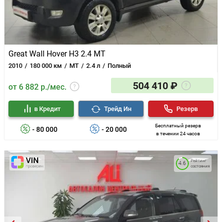
Great Wall Hover H3 2.4 MT
2010
180 000 км
MT
2.4 л
Полный
504 410 ₽
от 6 882 р./мес.
в Кредит
Трейд Ин
Резерв
Бесплатный резерв
- 80 000
- 20 000
в течении 24 часов
Рейтинг
4.6
состояния