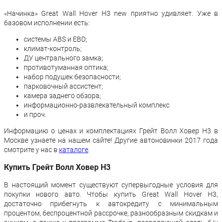
«Начинка» Great Wall Hover H3 new приятно удивляет. Уже в
базовом исполнении есть:
системы ABS и EBD;
климат-контроль;
ДУ центрального замка;
противотуманная оптика;
набор подушек безопасности;
парковочный ассистент;
камера заднего обзора;
информационно-развлекательный комплекс
и проч.
Информацию о ценах и комплектациях Грейт Волл Ховер Н3 в
Москве узнаете на нашем сайте! Другие автоновинки 2017 года
смотрите у нас в
каталоге
.
Купить Грейт Волл Ховер Н3
В настоящий момент существуют супервыгодные условия для
покупки нового авто. Чтобы купить Great Wall Hover H3,
достаточно прибегнуть к автокредиту с минимальным
процентом, беспроцентной рассрочке, разнообразным скидкам и