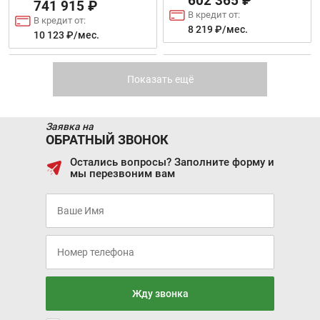
602 365 ₽
741 915 ₽
В кредит от:
В кредит от:
8 219 ₽/мес.
10 123 ₽/мес.
Цена от:
Цена от:
799 410 ₽
838 410 ₽
LIFAN X50
MAZDA CX-9
В кредит от:
Показать ещё
В кредит от:
10 907 ₽/мес.
11 439 ₽/мес.
LADA GRANTA SPORT
JETTA VA3
Заявка на
DRIVE ACTIVE
ОБРАТНЫЙ ЗВОНОК
ЛИФТБЕК
Остались вопросы? Заполните форму и
мы перезвоним вам
Цена от:
Цена от:
419 310 ₽
3 674 410 ₽
В кредит от:
В кредит от:
5 721 ₽/мес.
50 133 ₽/мес.
Цена от:
Цена от:
879 410 ₽
MAZDA CX-5
NISSAN QASHQAI
811 065 ₽
В кредит от:
В кредит от:
11 999 ₽/мес.
11 066 ₽/мес.
Жду звонка