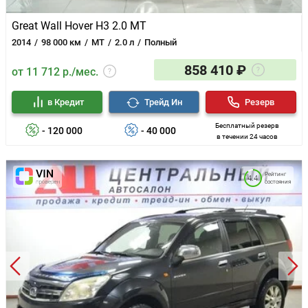
Great Wall Hover H3 2.0 MT
2014
98 000 км
MT
2.0 л
Полный
858 410 ₽
от 11 712 р./мес.
в Кредит
Трейд Ин
Резерв
Бесплатный резерв
- 120 000
- 40 000
в течении 24 часов
Рейтинг
4.4
состояния