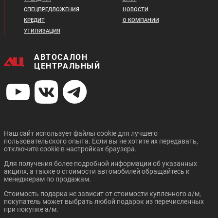
СПЕЦПРЕДЛОЖЕНИЯ
НОВОСТИ
OPEL GRANDLAND X
SUZUKI SX4
КРЕДИТ
О КОМПАНИИ
УТИЛИЗАЦИЯ
АВТОСАЛОН
ЦЕНТРАЛЬНЫЙ
Цена от:
Цена от:
1 493 410 ₽
1 413 410 ₽
В кредит от:
В кредит от:
20 376 ₽/мес.
19 284 ₽/мес.
Наш сайт использует файлы cookie для лучшего
пользовательского опыта. Если вы не хотите их передавать,
ZOTYE T600
UAZ PATRIOT
отключите cookie в настройках браузера.
Для получения более подробной информации об указанных
акциях, а также о стоимости автомобилей обращайтесь к
менеджерам по продажам.
Стоимость подарка не зависит от стоимости купленного а/м,
покупатель может выбрать любой подарок из перечисленных
при покупке а/м.