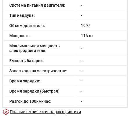
Система питания двигателя:
-
Тип наддува:
-
Объём двигателя:
1997
Мощность:
116 л.с
Максимальная мощность
-
электродвигателя:
Емкость батареи:
-
Запас хода на электричестве:
-
Время зарядки:
-
Время зарядки (быстрая):
-
Разгон до 100км/час:
-
Максимальная скорость:
160 км/ч
Полные технические характеристики
Расход в городском цикле:
13.0/100км