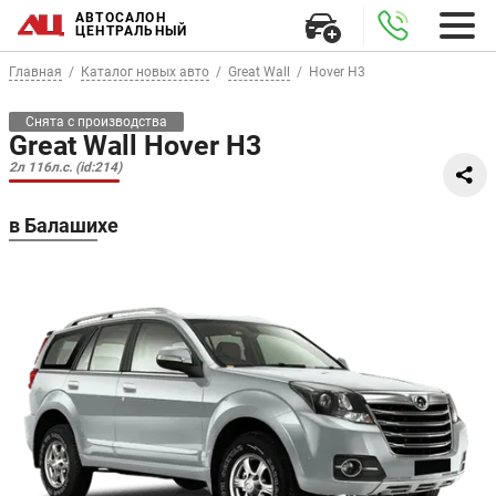
АВТОСАЛОН
ЦЕНТРАЛЬНЫЙ
Главная
Каталог новых авто
Great Wall
Hover H3
Снята с производства
Great Wall Hover H3
2л 116л.с. (id:214)
в Балашихе