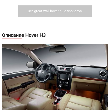
Все great-wall hover-h3 с пробегом
Описание Hover H3