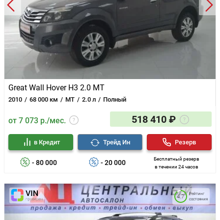
Great Wall Hover H3 2.0 MT
2010
68 000 км
MT
2.0 л
Полный
518 410 ₽
от 7 073 р./мес.
в Кредит
Трейд Ин
Резерв
Бесплатный резерв
- 80 000
- 20 000
в течении 24 часов
Рейтинг
4.7
состояния