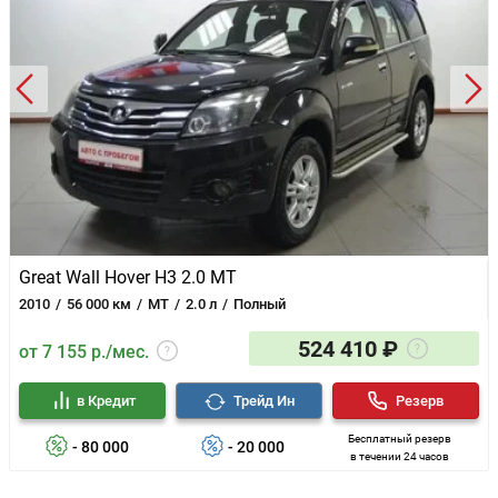
Great Wall Hover H3 2.0 MT
2010
56 000 км
MT
2.0 л
Полный
524 410 ₽
от 7 155 р./мес.
в Кредит
Трейд Ин
Резерв
Бесплатный резерв
- 80 000
- 20 000
в течении 24 часов