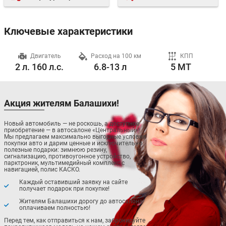
Ключевые характеристики
ч
Двигатель
Расход на 100 км
КПП
2 л. 160 л.с.
6.8-13 л
5 MT
Акция жителям Балашихи!
Новый автомобиль — не роскошь, а доступное
приобретение — в автосалоне «Центральный»!
Мы предлагаем максимально выгодные условия
покупки авто и дарим ценные и исключительно
полезные подарки: зимнюю резину,
сигнализацию, противоугонное устройство,
парктроник, мультимедийный комплекс с
навигацией, полис КАСКО.
Каждый оставивший заявку на сайте
получает подарок при покупке!
Жителям Балашихи дорогу до автосалона
оплачиваем полностью!
Перед тем, как отправиться к нам, забронируйте