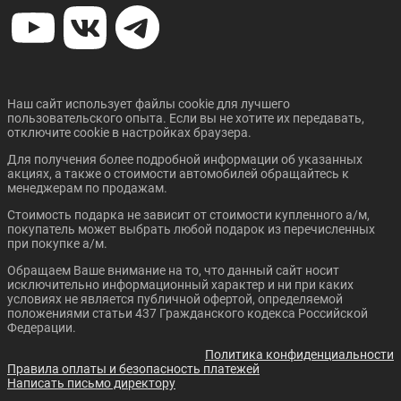
Цена от:
Цена от:
2 310 310 ₽
2 089 310 ₽
В кредит от:
В кредит от:
31 521 ₽/мес.
28 506 ₽/мес.
Наш сайт использует файлы cookie для лучшего
Цена от:
пользовательского опыта. Если вы не хотите их передавать,
Цена от:
CHANGAN CS35 PLUS
CHANGAN CS75 PLUS
2 339 410 ₽
отключите cookie в настройках браузера.
2 089 310 ₽
NEW
В кредит от:
В кредит от:
Для получения более подробной информации об указанных
31 918 ₽/мес.
28 506 ₽/мес.
акциях, а также о стоимости автомобилей обращайтесь к
менеджерам по продажам.
CHANGAN UNI-V
CHANGAN CS35 PLUS
Стоимость подарка не зависит от стоимости купленного а/м,
NEW
покупатель может выбрать любой подарок из перечисленных
при покупке а/м.
Обращаем Ваше внимание на то, что данный сайт носит
исключительно информационный характер и ни при каких
Цена от:
Цена от:
условиях не является публичной офертой, определяемой
2 394 310 ₽
2 169 310 ₽
положениями статьи 437 Гражданского кодекса Российской
В кредит от:
В кредит от:
Федерации.
32 668 ₽/мес.
29 598 ₽/мес.
Политика конфиденциальности
Цена от:
Правила оплаты и безопасность платежей
2 109 310 ₽
Цена от:
CHANGAN CS95
CHANGAN CS95 PLUS
Написать письмо директору
2 394 310 ₽
В кредит от: