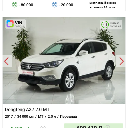
Бесплатный резерв
- 80 000
- 20 000
в течении 24 часов
Рейтинг
4.8
состояния
Dongfeng AX7 2.0 MT
2017
34 000 км
MT
2.0 л
Передний
698 410 ₽