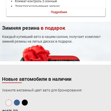
Климат-контроль 2-зонный
Электроскладывание зеркал
Адаптивный круиз-контроль
Подробнее
Регулировка руля по вылету
Регулировка руля по высоте
Электронная приборная панель
Зимняя резина
в подарок
Электропривод крышки багажника
Система выбора режима движения
Каждый купивший авто в нашем салоне, получает комплект
Электростеклоподъемники задние
зимней резины на литых дисках в подарок.
Электростеклоподъемники передние
Мультифункциональное рулевое колесо
Светодиодные фары
Дневные ходовые огни
Противотуманные фары
Электрообогрев боковых зеркал
Система управления дальним светом
Новые автомобили в наличии
Люк
Задний подлокотник
Укажите желаемый цвет авто для бронирования:
Подогрев задних сидений
Память сиденья водителя
Обогрев рулевого колеса
Подогрев передних сидений
Вентиляция передних сидений