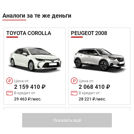
Цена от:
Цена от:
Аналоги за те же деньги
1 219 410 ₽
1 198 410 ₽
В кредит от:
В кредит от:
16 637 ₽/мес.
16 351 ₽/мес.
TOYOTA COROLLA
PEUGEOT 2008
DFSK 500
DFSK IX5
Цена от:
Цена от:
2 159 410 ₽
2 068 410 ₽
В кредит от:
В кредит от:
Цена от:
Цена от:
1 509 410 ₽
29 463 ₽/мес.
28 221 ₽/мес.
1 499 410 ₽
В кредит от:
В кредит от:
20 594 ₽/мес.
GEELY ATLAS
JAC T6
20 458 ₽/мес.
Показать ещё
AEOLUS SHINE MAX
DF6