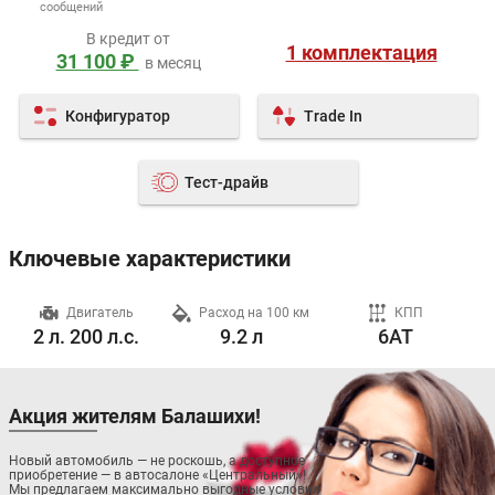
сообщений
В кредит от
1 комплектация
31 100 ₽
в месяц
Конфигуратор
Trade In
Тест-драйв
Ключевые характеристики
ч
Двигатель
Расход на 100 км
КПП
2 л. 200 л.с.
9.2 л
6AT
Акция жителям Балашихи!
Новый автомобиль — не роскошь, а доступное
приобретение — в автосалоне «Центральный»!
Мы предлагаем максимально выгодные условия