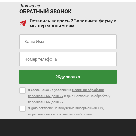
В кредит от:
В кредит от:
Заявка на
ОБРАТНЫЙ ЗВОНОК
JAC IEV7S
VOLKSWAGEN TAOS
33 692 ₽/мес.
35 452 ₽/мес.
Остались вопросы? Заполните форму и
AEOLUS HUGE
мы перезвоним вам
Цена от:
Цена от:
1 509 410 ₽
1 499 410 ₽
В кредит от:
В кредит от:
20 594 ₽/мес.
20 458 ₽/мес.
Цена от:
Цена от:
DONGFENG AEOLUS
DONGFENG MAGE
2 473 410 ₽
2 093 310 ₽
AX7 PLUS
В кредит от:
В кредит от:
Цена от:
Жду звонка
2 830 310 ₽
33 747 ₽/мес.
28 561 ₽/мес.
В кредит от:
Я соглашаюсь с условиями
Политики обработки
CHANGAN CS55 PLUS
GAC GS4
38 616 ₽/мес.
персональных данных
и даю Согласие на обработку
персональных данных
Я даю согласие на получение информационных,
Скоро в продаже
маркетинговых и рекламных сообщений
Цена от:
2 598 410 ₽
В кредит от:
35 452 ₽/мес.