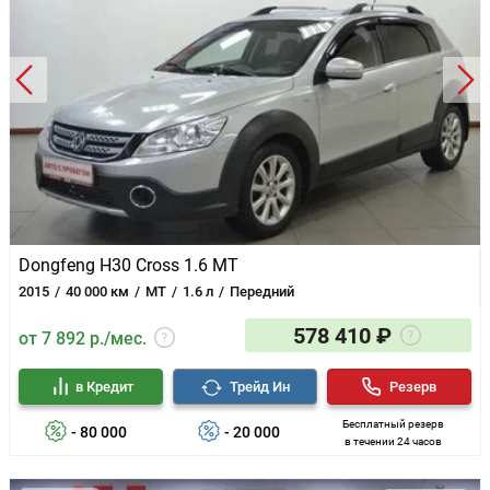
Dongfeng H30 Cross 1.6 MT
2015
40 000 км
MT
1.6 л
Передний
578 410 ₽
от 7 892 р./мес.
в Кредит
Трейд Ин
Резерв
Бесплатный резерв
- 80 000
- 20 000
в течении 24 часов