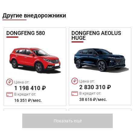
Другие внедорожники
Цена от:
Цена от:
DONGFENG 580
DONGFENG AEOLUS
2 158 410 ₽
2 361 400 ₽
HUGE
В кредит от:
В кредит от:
Цена от:
Цена от:
29 449 ₽/мес.
32 218 ₽/мес.
1 678 410 ₽
1 798 410 ₽
В кредит от:
В кредит от:
SKODA KAROQ
KIA K5
22 900 ₽/мес.
24 537 ₽/мес.
SHINE MAX
MAGE
Цена от:
Цена от:
2 830 310 ₽
1 198 410 ₽
В кредит от:
В кредит от:
38 616 ₽/мес.
16 351 ₽/мес.
Цена от:
DONGFENG DFSK IX5
DONGFENG DFSK 500
Цена от:
2 390 410 ₽
2 009 310 ₽
Показать ещё
В кредит от:
В кредит от:
Цена от:
Цена от:
32 614 ₽/мес.
2 469 410 ₽
2 598 410 ₽
27 415 ₽/мес.