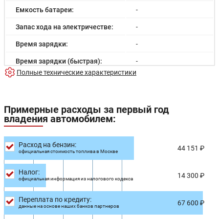
Емкость батареи:
-
Запас хода на электричестве:
-
Время зарядки:
-
Время зарядки (быстрая):
-
Полные технические характеристики
Разгон до 100км/час:
-
Максимальная скорость:
200 км/ч
Примерные расходы за первый год
Расход в городском цикле:
-
владения автомобилем:
Расход в загородном цикле:
-
Расход на бензин:
Расход в смешанном цикле:
9.2/100км
44 151 ₽
официальная стоимость топлива в Москве
Объем топливного бака:
70 л
Налог:
14 300 ₽
официальная информация из налогового кодекса
Длина:
4930 мм
Ширина:
1935 мм
Переплата по кредиту:
67 600 ₽
данные на основе наших банков партнеров
Высота:
1765 мм