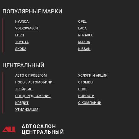
Цена от:
Цена от:
ПОПУЛЯРНЫЕ МАРКИ
2 449 410 ₽
CHANGAN CS75FL
CHANGAN UNI-K
2 310 310 ₽
В кредит от:
В кредит от:
HYUNDAI
OPEL
33 419 ₽/мес.
31 521 ₽/мес.
VOLKSWAGEN
LADA
FORD
RENAULT
JAC T8
CHERY TIGGO 8
TOYOTA
MAZDA
SKODA
NISSAN
Цена от:
Цена от:
ЦЕНТРАЛЬНЫЙ
1 994 310 ₽
3 019 310 ₽
В кредит от:
АВТО С ПРОБЕГОМ
УСЛУГИ И АКЦИИ
В кредит от:
27 210 ₽/мес.
41 195 ₽/мес.
НОВЫЕ АВТОМОБИЛИ
ОТЗЫВЫ
ТРЕЙД-ИН
БЛОГ
Цена от:
Цена от:
CHANGAN CS55 PLUS
CHANGAN UNI-T
СПЕЦПРЕДЛОЖЕНИЯ
НОВОСТИ
2 313 410 ₽
2 399 410 ₽
КРЕДИТ
О КОМПАНИИ
В кредит от:
В кредит от:
УТИЛИЗАЦИЯ
31 564 ₽/мес.
32 737 ₽/мес.
CHERY TIGGO 8 PRO
CHANGAN UNI-T
АВТОСАЛОН
MAX
ЦЕНТРАЛЬНЫЙ