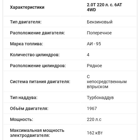
Система контроля слепых зон
2.0T 220 л. с. 6AT
Характеристики
Ассистент движения в пробке
4WD
Подушки безопасности боковые
Подушка безопасности водителя
Тип двигателя:
Бензиновый
Подушка безопасности пассажира
Расположение двигателя:
Поперечное
Блокировка замков задних дверей
Антиблокировочная система (ABS)
Марка топлива:
АИ - 95
Антипробуксовочная система (ASR)
Система предотвращения столкновения
Количество цилиндров:
4
Система предупреждения о столкновении
Подушки безопасности оконные (шторки)
Расположение цилиндров:
Рядное
Система помощи при старте в гору (HSA)
С
Система помощи при торможении (BAS; EBD)
Система питания двигателя:
непосредственным
Система предупреждения о выезде из полосы
впрыском
Крепление детского кресла (задний ряд) ISOFIX
Докатка
Тип наддува:
Турбонаддув
Объём двигателя:
1967
Мощность:
220 л.с
Максимальная мощность
162 кВт
электродвигателя: