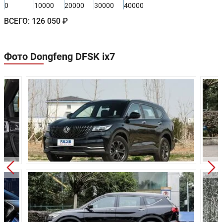
0
10000
20000
30000
40000
Колёсная база:
2810 мм
ВСЕГО:
126 050 ₽
Клиренс:
200 мм
Масса:
2070 кг
Фото Dongfeng DFSK ix7
Объём багажника:
450 л
Трансмиссия:
Автоматическая
Привод:
Полный
Независимая
Передняя подвеска:
McPherson
Задняя подвеска:
Многорычажная
Передние тормоза:
Дисковые
Задние тормоза:
Дисковые