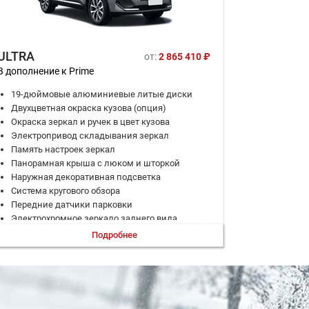
ULTRA
от:
2 865 410 ₽
В дополнение к Prime
19-дюймовые алюминиевые литые диски
Двухцветная окраска кузова (опция)
Окраска зеркал и ручек в цвет кузова
Электропривод складывания зеркал
Память настроек зеркал
Панорамная крыша с люком и шторкой
Наружная декоративная подсветка
Система кругового обзора
Передние датчики парковки
Электрохромное зеркало заднего вида
Шторки безопасности
Подробнее
Система мониторинга слепых зон (BSD)
Предупреждение о покидании полосы (LDW)
Система помощи при смене полосы (LCA)
Ассистент удержания в полосе (LKA)
Адаптивный круиз-контроль (ACC)