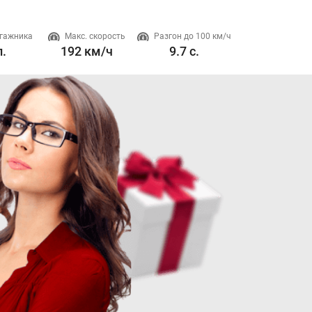
гажника
Макс. скорость
Разгон до 100 км/ч
Двигатель
л.
192 км/ч
9.7 с.
1.6 л. 192 л.