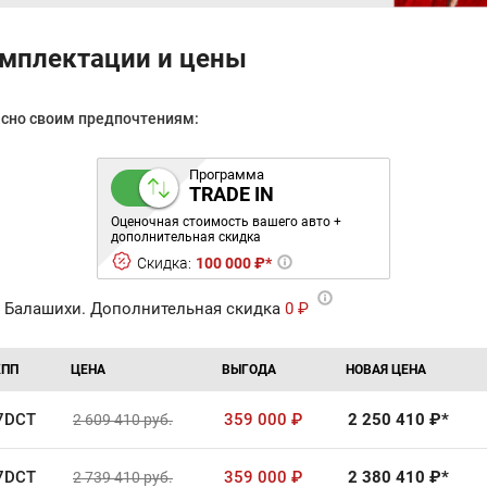
омплектации и цены
асно своим предпочтениям:
Программа
TRADE IN
Оценочная стоимость вашего авто +
дополнительная скидка
Скидка:
100 000 ₽*
 Балашихи. Дополнительная скидка
0 ₽
КПП
ЦЕНА
ВЫГОДА
НОВАЯ ЦЕНА
7DCT
359 000
₽
2 250 410
₽*
2 609 410
руб.
7DCT
359 000
₽
2 380 410
₽*
2 739 410
руб.