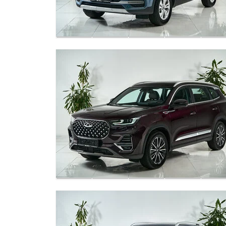
Круиз-контроль
Выбор режима вождения
Электрический усилитель рулевого
управления
Электрический стояночный тормоз с
функцией AutoHold
Бесключевой доступ и запуск двигателя
кнопкой (ключ в кармане)
Центральный замок с дистанционным
управлением
Дистанционный запуск двигателя и прогрева
салона
Обогрев передних сидений
Обогрев сидений 2-го ряда
Обогрев рулевого колеса
Обогрев лобового стекла
Обогрев форсунок стеклоомывателя
Сиденья с отделкой из эко-кожи черного цвет
Водительское сиденье с механической
регулировкой в 6 направлениях
Пассажирское сиденье с механической
регулировкой в 4-х направлениях
Складная спинка сидений 2-го ряда в
соотношении 1/3-2/3