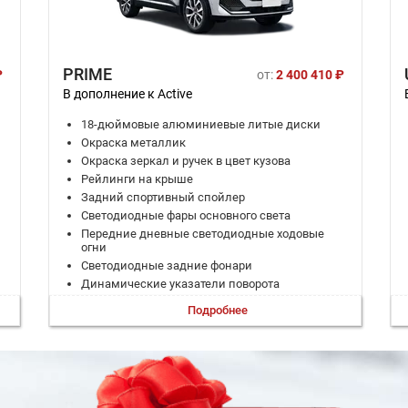
PRIME
₽
от:
2 400 410 ₽
В дополнение к Active
18-дюймовые алюминиевые литые диски
Окраска металлик
Окраска зеркал и ручек в цвет кузова
Рейлинги на крыше
Задний спортивный спойлер
Светодиодные фары основного света
Передние дневные светодиодные ходовые
огни
Светодиодные задние фонари
Динамические указатели поворота
Боковые зеркала с электрической
Подробнее
регулировкой, обогревом, повторителями
поворотов
Электропривод складывания зеркал
Память настроек зеркал
Пороги с подсветкой спереди
Наружная декоративная подсветка