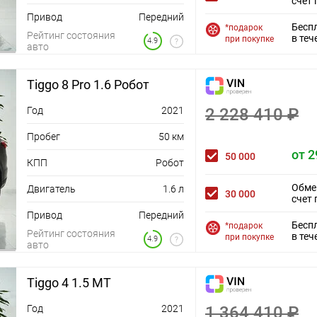
счет 
Функция автоматического включения фар при
Привод
Передний
вождении в темное время (датчик света)
Бесп
*подарок
Функция отсрочки выключения фар (Follow me
Рейтинг состояния
в теч
при покупке
4.9
home)
авто
Автоматическое запирание дверей на
скорости
Полноразмерное запасное колесо
Tiggo 8 Pro 1.6 Робот
Круиз-контроль
Год
Выбор режима вождения
2021
2 228 410 ₽
Электрический усилитель рулевого
управления
Пробег
50 км
Электрический стояночный тормоз с
от 2
50 000
функцией AutoHold
КПП
Робот
Бесключевой доступ и запуск двигателя
кнопкой (ключ в кармане)
Обме
Двигатель
1.6 л
30 000
Центральный замок с дистанционным
счет 
управлением
Привод
Передний
Электропривод двери багажника (открытие
Бесп
*подарок
Рейтинг состояния
а
багажника без помощи рук)
в теч
при покупке
4.9
авто
Атмосферная многоцветная подсветка
Дистанционный запуск двигателя и прогрева
салона
Tiggo 4 1.5 MT
Обогрев передних сидений
Обогрев сидений 2-го ряда
Год
2021
1 364 410 ₽
Обогрев рулевого колеса