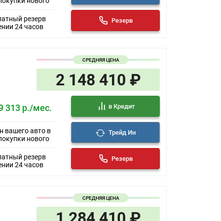
покупки нового
Система контроля качества воздуха AQS
Подсветка в солнцезащитном козырьке
латный резерв
Резерв
водителя и пассажира
ении 24 часов
Передние и задние электростеклоподъемники
с защитой от защемления
Потолочные светодиодные светильники для 2-
го ряда сидений
СРЕДНЯЯ ЦЕНА
Беспроводная зарядка для смартфона 50w
2 148 410 ₽
в Кредит
9 313 р./мес.
н вашего авто в
Трейд Ин
покупки нового
латный резерв
Резерв
ении 24 часов
СРЕДНЯЯ ЦЕНА
1 284 410 ₽