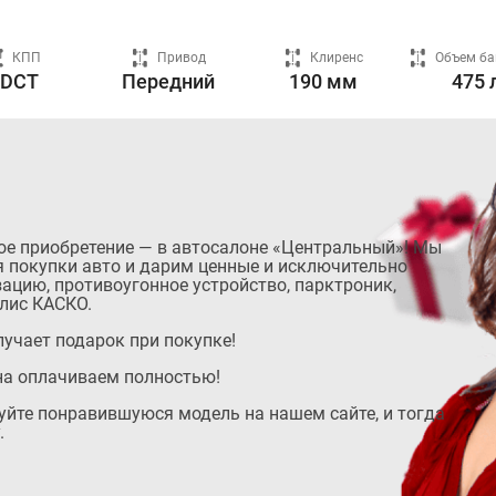
КПП
Привод
Клиренс
Объем ба
7DCT
Передний
190 мм
475 
ое приобретение — в автосалоне «Центральный»! Мы
 покупки авто и дарим ценные и исключительно
ацию, противоугонное устройство, парктроник,
лис КАСКО.
учает подарок при покупке!
на оплачиваем полностью!
руйте понравившуюся модель на нашем сайте, и тогда
.