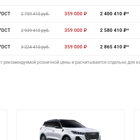
7DCT
359 000
₽
2 400 410
₽*
2 759 410
руб.
7DCT
359 000
₽
2 580 410
₽*
2 939 410
руб.
7DCT
359 000
₽
2 865 410
₽*
3 224 410
руб.
от рекомендуемой розничной цены и расчитывается отдельно для 