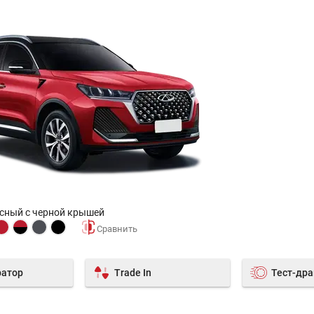
сный с черной крышей
ратор
Trade In
Тест-др