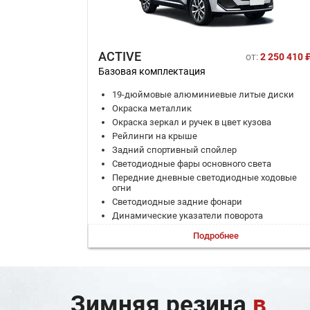
ACTIVE
от:
2 250 410 
Базовая комплектация
19-дюймовые алюминиевые литые диски
Окраска металлик
Окраска зеркал и ручек в цвет кузова
Рейлинги на крыше
Задний спортивный спойлер
Светодиодные фары основного света
Передние дневные светодиодные ходовые
огни
Светодиодные задние фонари
Динамические указатели поворота
Боковые зеркала с электрической
Подробнее
регулировкой, обогревом, повторителями
поворотов
Пороги с подсветкой спереди
Эра Глонасс
Иммобилайзер
Зимняя резина
в
Задние датчики парковки