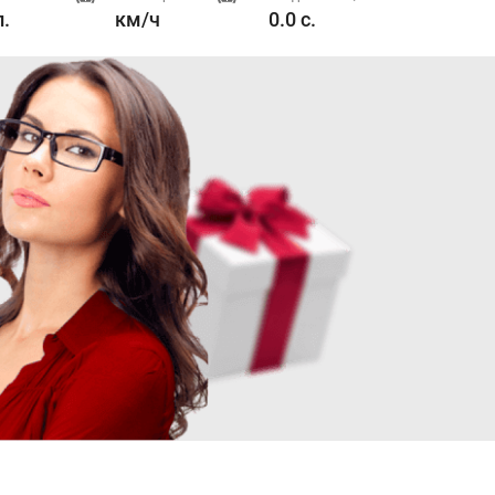
л.
км/ч
0.0 с.
1.6 л. л.с.