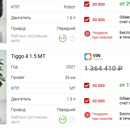
от 2
50 000
КПП
Робот
Обме
Двигатель
1.6 л
30 000
счет 
Привод
Передний
Бесп
*подарок
Рейтинг состояния
в теч
при покупке
4.9
авто
Tiggo 4 1.5 MT
Год
2021
1 364 410 ₽
Пробег
35 км
от 1
50 000
КПП
MT
Обме
Двигатель
1.5 л
30 000
счет 
Привод
Передний
Бесп
*подарок
Рейтинг состояния
в теч
при покупке
4.9
авто