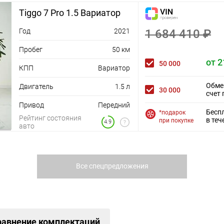
Tiggo 7 Pro 1.5 Вариатор
Год
2021
1 684 410 ₽
Пробег
50 км
от 2
50 000
КПП
Вариатор
Обме
Двигатель
1.5 л
30 000
счет 
Привод
Передний
Бесп
*подарок
Рейтинг состояния
в теч
при покупке
4.9
авто
Все спецпредложения
равнение комплектаций