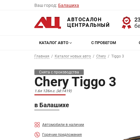
Ваш город:
Балашиха
23
АВТОСАЛОН
ЦЕНТРАЛЬНЫЙ
б
КАТАЛОГ АВТО
С ПРОБЕГОМ
Главная
Каталог новых авто
Chery
Tiggo 3
Снята с производства
Chery Tiggo 3
1.6л 126л.с. (id:1419)
в Балашихе
Автомобили в наличии
Горячие предложения