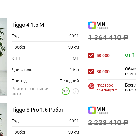
Tiggo 4 1.5 MT
Год
2021
1 364 410 ₽
Пробег
50 км
от 1
50 000
КПП
MT
Обме
Двигатель
1.5 л
30 000
счет 
Привод
Передний
Бесп
*подарок
Рейтинг состояния
в теч
при покупке
4.9
авто
Tiggo 8 Pro 1.6 Робот
Год
2021
2 228 410 ₽
Пробег
50 км