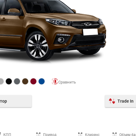
тор
Trade In
КПП
Привод
Клиренс
Объем ба