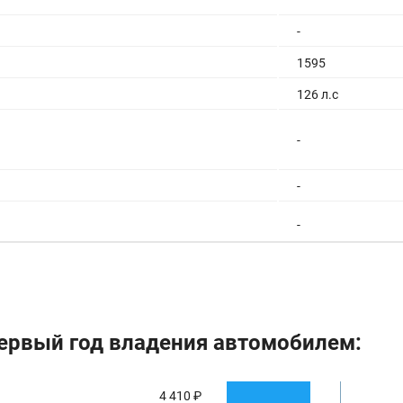
-
1595
126 л.с
-
-
-
-
-
ервый год владения автомобилем:
-
-
4 410 ₽