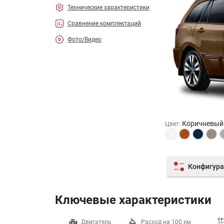
Технические характеристики
Сравнение комплектаций
Фото/Видео
Коричневый
Цвет
:
Конфигура
Ключевые характеристики
Разгон до 100 км/ч
Двигатель
Расход на 100 км