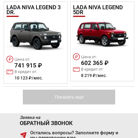
LADA NIVA LEGEND 3
LADA NIVA LEGEND
DR.
5DR
Цена от:
Цена от:
602 365 ₽
741 915 ₽
В кредит от:
В кредит от:
8 219 ₽/мес.
10 123 ₽/мес.
LIFAN X50
MAZDA CX-9
Показать ещё
Заявка на
ОБРАТНЫЙ ЗВОНОК
Остались вопросы? Заполните форму и
мы перезвоним вам