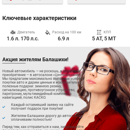
Ключевые характеристики
ч
Двигатель
Расход на 100 км
КПП
1.6 л. 170 л.с.
6.9 л
5 AT, 5 MT
Акция жителям Балашихи!
Новый автомобиль — не роскошь, а доступное
приобретение — в автосалоне «Центральный»!
Мы предлагаем максимально выгодные условия
покупки авто и дарим ценные и исключительно
полезные подарки: зимнюю резину,
сигнализацию, противоугонное устройство,
парктроник, мультимедийный комплекс с
навигацией, полис КАСКО.
Каждый оставивший заявку на сайте
получает подарок при покупке!
Жителям Балашихи дорогу до автосалона
оплачиваем полностью!
Перед тем, как отправиться к нам, забронируйте