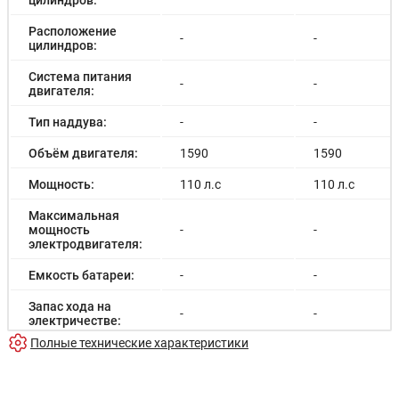
Расположение
-
-
цилиндров:
Система питания
-
-
двигателя:
Тип наддува:
-
-
Объём двигателя:
1590
1590
Мощность:
110 л.с
110 л.с
Максимальная
мощность
-
-
электродвигателя:
Емкость батареи:
-
-
Запас хода на
-
-
электричестве:
Полные технические характеристики
Время зарядки:
-
-
Время зарядки
-
-
(быстрая):