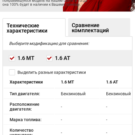
понравившуюся модель на нашем сайте, и тогда
она 100% будет в наличии к Вашему приезду.
Сравнение
Технические
комплектаций
характеристики
Выберите модификацию для сравнения:
1.6 МT
1.6 AT
Выделить разные характеристики
Характеристики
1.6 МT
1.6 AT
Тип двигателя:
Бензиновый
Бензиновый
Расположение
-
-
двигателя:
Марка топлива:
-
-
Количество
-
-
цилиндров: