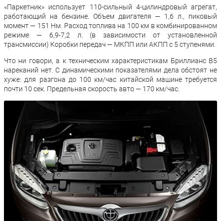
«Паркетник» использует 110-сильный 4-цилиндровый агрегат,
работающий на бензине. Объем двигателя — 1,6 л., пиковый
момент — 151 Нм. Расход топлива на 100 км в комбинированном
режиме — 6,9-7,2 л. (в зависимости от установленной
трансмиссии) Коробки передач — МКПП или АКПП с 5 ступенями.
Что ни говори, а к техническим характеристикам Бриллианс В5
нареканий нет. С динамическими показателями дела обстоят не
хуже: для разгона до 100 км/час китайской машине требуется
почти 10 сек. Предельная скорость авто — 170 км/час.