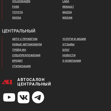
VOLKSWAGEN
LADA
FORD
RENAULT
TOYOTA
MAZDA
SKODA
NISSAN
Цена от:
ЦЕНТРАЛЬНЫЙ
3 069 410 ₽
Цена от:
2 599 410 ₽
В кредит от:
АВТО С ПРОБЕГОМ
УСЛУГИ И АКЦИИ
В кредит от:
41 878 ₽/мес.
НОВЫЕ АВТОМОБИЛИ
ОТЗЫВЫ
35 466 ₽/мес.
ТРЕЙД-ИН
БЛОГ
СПЕЦПРЕДЛОЖЕНИЯ
НОВОСТИ
OPEL GRANDLAND X
SUZUKI SX4
КРЕДИТ
О КОМПАНИИ
УТИЛИЗАЦИЯ
АВТОСАЛОН
ЦЕНТРАЛЬНЫЙ
Цена от:
Цена от:
1 493 410 ₽
1 413 410 ₽
В кредит от:
В кредит от: