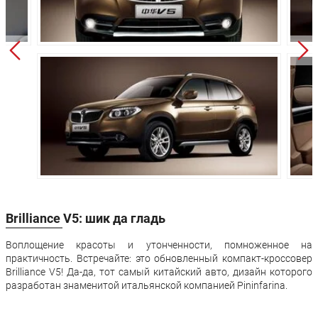
Клиренс:
175 мм
175 мм
Масса:
1865 кг
1885 кг
Объём багажника:
1254 л
1254 л
Трансмиссия:
Механическая
Автомат
Привод:
передний
передний
Независимая,
Независимая,
Передняя
пружинная,
пружинная,
подвеска:
типа
типа
МакФерсон
МакФерсон
Полузависимая,
Полузависима
Brilliance V5: шик да гладь
Задняя подвеска:
пружинная
пружинная
(балка)
(балка)
Воплощение красоты и утонченности, помноженное на
Передние
практичность. Встречайте: это обновленный компакт-кроссовер
Дисковые
Дисковые
тормоза:
Brilliance V5! Да-да, тот самый китайский авто, дизайн которого
разработан знаменитой итальянской компанией Pininfarina.
Задние тормоза:
Дисковые
Дисковые
Производство:
Черкесск