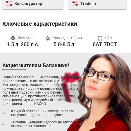
Конфигуратор
Trade In
Ключевые характеристики
ч
Двигатель
Расход на 100 км
КПП
1.5 л. 200 л.с.
5.8-8.5 л
6AT, 7DCT
Акция жителям Балашихи!
Новый автомобиль — не роскошь, а доступное
приобретение — в автосалоне «Центральный»!
Мы предлагаем максимально выгодные условия
покупки авто и дарим ценные и исключительно
полезные подарки: зимнюю резину,
сигнализацию, противоугонное устройство,
парктроник, мультимедийный комплекс с
навигацией, полис КАСКО.
Каждый оставивший заявку на сайте
получает подарок при покупке!
Жителям Балашихи дорогу до автосалона
оплачиваем полностью!