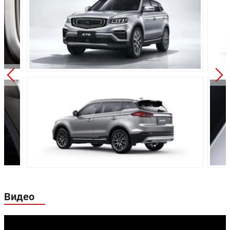
Высота:
1713 мм
1713 мм
Колёсная база:
2670 мм
2670 мм
Клиренс:
171 мм
171 мм
Масса:
1685 кг
1780 кг
Объём багажника:
378 л
378 л
Трансмиссия:
Автоматическая
Роботизиров
Привод:
Передний
Полный
Передняя
Независимая
Независимая
подвеска:
MacPherson
MacPherson
Независимая,
Независимая,
Задняя подвеска:
многорычажная
многорычаж
Передние
Видео
Дисковые
Дисковые
тормоза:
Задние тормоза:
Дисковые
Дисковые