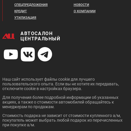
СПЕЦПРЕДЛОЖЕНИЯ
НОВОСТИ
Цена от:
CHANGAN UNI-K
CHANGAN CS55 PLUS
Цена от:
2 799 410 ₽
КРЕДИТ
О КОМПАНИИ
2 643 410 ₽
В кредит от:
УТИЛИЗАЦИЯ
В кредит от:
38 195 ₽/мес.
36 066 ₽/мес.
АВТОСАЛОН
GREAT WALL POER
GEELY NEW TUGELLA
ЦЕНТРАЛЬНЫЙ
Цена от:
Цена от:
3 019 310 ₽
2 310 310 ₽
В кредит от:
В кредит от:
41 195 ₽/мес.
31 521 ₽/мес.
Наш сайт использует файлы cookie для лучшего
пользовательского опыта. Если вы не хотите их передавать,
CHANGAN UNI-T
CHANGAN CS35 PLUS
Цена от:
Цена от:
отключите cookie в настройках браузера.
NEW
2 933 410 ₽
2 967 400 ₽
Для получения более подробной информации об указанных
В кредит от:
В кредит от:
акциях, а также о стоимости автомобилей обращайтесь к
40 023 ₽/мес.
40 487 ₽/мес.
менеджерам по продажам.
Стоимость подарка не зависит от стоимости купленного а/м,
CHANGAN CS95 PLUS
GEELY ICON
покупатель может выбрать любой подарок из перечисленных
при покупке а/м.