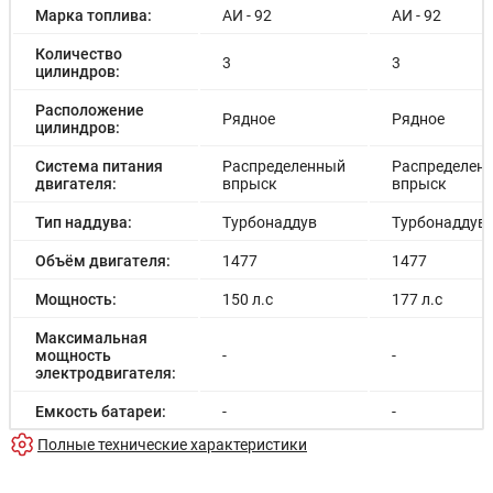
Марка топлива:
АИ - 92
АИ - 92
Количество
3
3
цилиндров:
Расположение
Рядное
Рядное
цилиндров:
Система питания
Распределенный
Распределен
двигателя:
впрыск
впрыск
Тип наддува:
Турбонаддув
Турбонаддув
Объём двигателя:
1477
1477
Мощность:
150 л.с
177 л.с
Максимальная
мощность
-
-
электродвигателя:
Емкость батареи:
-
-
Полные технические характеристики
Запас хода на
-
-
электричестве: