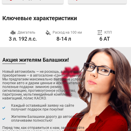
Ключевые характеристики
ч
Двигатель
Расход на 100 км
КПП
3 л. 192 л.с.
8-14 л
6 AT
Акция жителям Балашихи!
Новый автомобиль — не роскошь, а доступное
приобретение — в автосалоне «Центральный»!
Мы предлагаем максимально выгодные условия
покупки авто и дарим ценные и исключительно
полезные подарки: зимнюю резину,
сигнализацию, противоугонное устройство,
парктроник, мультимедийный комплекс с
навигацией, полис КАСКО.
Каждый оставивший заявку на сайте
получает подарок при покупке!
Жителям Балашихи дорогу до автосалона
оплачиваем полностью!
Перед тем, как отправиться к нам, забронируйте