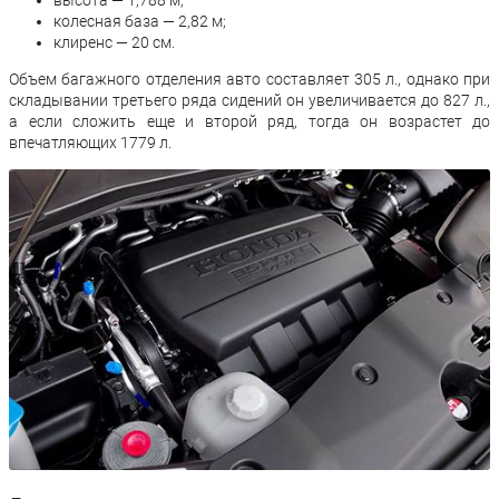
высота — 1,788 м;
колесная база — 2,82 м;
клиренс — 20 см.
Объем багажного отделения авто составляет 305 л., однако при
складывании третьего ряда сидений он увеличивается до 827 л.,
а если сложить еще и второй ряд, тогда он возрастет до
впечатляющих 1779 л.