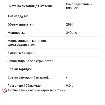
Распределенный
Система питания двигателя:
впрыск
Тип наддува:
-
Объём двигателя:
2997
Мощность:
249 л.с
Максимальная мощность
-
электродвигателя:
Емкость батареи:
-
Запас хода на электричестве:
-
Время зарядки:
-
Время зарядки (быстрая):
-
Разгон до 100км/час:
9.0 с
Полные технические характеристики
Максимальная скорость:
192 км/ч
Расход в городском цикле:
14.0/100км