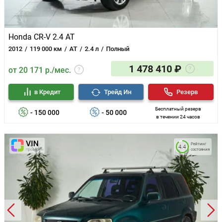
Honda CR-V 2.4 AT
2012
119 000 км
AT
2.4 л
Полный
1 478 410 ₽
от 20 171 р./мес.
в Кредит
Трейд Ин
Резерв
Бесплатный резерв
- 150 000
- 50 000
в течении 24 часов
Рейтинг
4.4
состояния