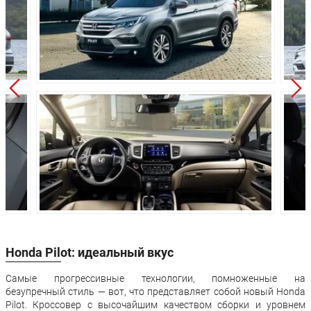
Передняя подвеска:
McPherson
Независимая
Задняя подвеска:
многорычажная
Дисковые
Передние тормоза:
вентилируемые
Задние тормоза:
Барабанные
3 года или 100 000
Гарантия:
км пробега
Honda Pilot: идеальный вкус
Самые прогрессивные технологии, помноженные на
безупречный стиль — вот, что представляет собой новый Honda
Pilot. Кроссовер с высочайшим качеством сборки и уровнем