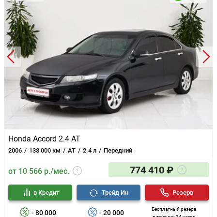
Honda Accord 2.4 AT
2006
138 000 км
AT
2.4 л
Передний
774 410 ₽
от 10 566 р./мес.
в Кредит
Трейд Ин
Резерв
Бесплатный резерв
- 80 000
- 20 000
в течении 24 часов