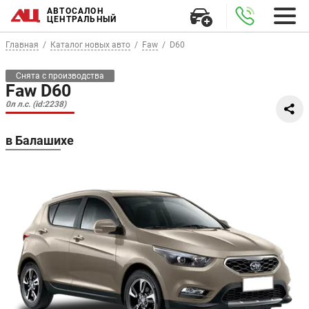
АВТОСАЛОН
ЦЕНТРАЛЬНЫЙ
Главная
Каталог новых авто
Faw
D60
Снята с производства
Faw D60
0л л.с. (id:2238)
в Балашихе