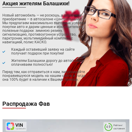
Акция жителям Балашихи!
Новый автомобиль — не роскошь, а доступное
приобретение — в автосалоне «Центральный»!
Мы предлагаем максимально выгодные условия
покупки авто и дарим ценные и исключительно
полезные подарки: зимнюю резину,
сигнализацию, противоугонное устройство,
парктроник, мультимедийный комплекс с
навигацией, полис КАСКО.
Каждый оставивший заявку на сайте
получает подарок при покупке!
Жителям Балашихи дорогу до автосалона
оплачиваем полностью!
Перед тем, как отправиться к нам, забронируйте
понравившуюся модель на нашем сайте, и тогда
она 100% будет в наличии к Вашему приезду.
Распродажа
Фав
Рейтинг
4.9
состояния