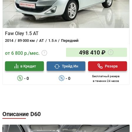
Faw Oley 1.5 AT
2014
89 000 км
AT
1.5 л
Передний
498 410 ₽
от 6 800 р./мес.
в Кредит
Трейд Ин
Резерв
Бесплатный резерв
- 0
- 0
в течении 24 часов
Описание D60