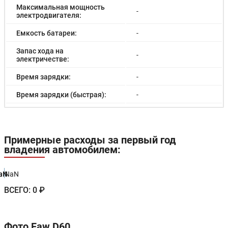
Максимальная мощность
-
электродвигателя:
Емкость батареи:
-
Запас хода на
-
электричестве:
Время зарядки:
-
Время зарядки (быстрая):
-
Разгон до 100км/час:
-
Максимальная скорость:
168 км/ч
Примерные расходы за первый год
владения автомобилем:
Расход в городском цикле:
-
Расход в загородном цикле:
-
aN
aN
aN
aN
NaN
Расход в смешанном цикле:
6.0/100км
ВСЕГО:
0 ₽
Объем топливного бака:
-
Длина:
4170 мм
Фото Faw D60