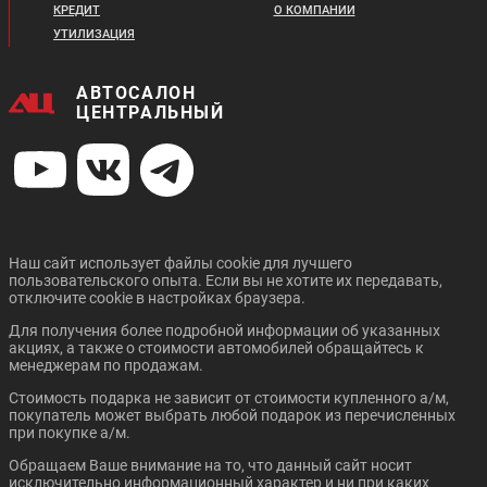
КРЕДИТ
О КОМПАНИИ
УТИЛИЗАЦИЯ
АВТОСАЛОН
ЦЕНТРАЛЬНЫЙ
Цена от:
Цена от:
3 019 310 ₽
2 310 310 ₽
В кредит от:
В кредит от:
41 195 ₽/мес.
31 521 ₽/мес.
Наш сайт использует файлы cookie для лучшего
пользовательского опыта. Если вы не хотите их передавать,
CHANGAN UNI-T
CHANGAN CS35 PLUS
отключите cookie в настройках браузера.
NEW
Для получения более подробной информации об указанных
акциях, а также о стоимости автомобилей обращайтесь к
менеджерам по продажам.
Стоимость подарка не зависит от стоимости купленного а/м,
покупатель может выбрать любой подарок из перечисленных
при покупке а/м.
Обращаем Ваше внимание на то, что данный сайт носит
исключительно информационный характер и ни при каких
Цена от:
Цена от: