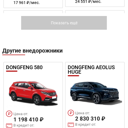
24 551 ₽/мес.
17 961 ₽/мес.
BESTURN X80
BESTUNE T55
Показать ещё
Другие внедорожники
Цена от:
Цена от:
1 332 410 ₽
1 520 410 ₽
DONGFENG 580
DONGFENG AEOLUS
HUGE
В кредит от:
В кредит от:
18 179 ₽/мес.
20 744 ₽/мес.
BESTUNE B70
BESTUNE B70 NEW
Цена от:
Цена от:
2 830 310 ₽
1 198 410 ₽
В кредит от:
В кредит от: