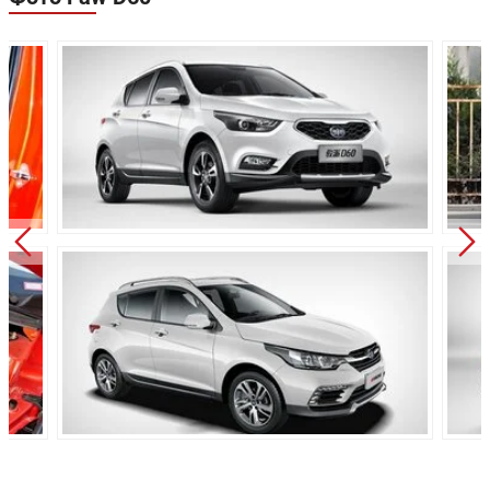
Ширина:
1765 мм
Высота:
1625 мм
Колёсная база:
2557 мм
Клиренс:
181 мм
Масса:
1206 кг
Объём багажника:
400 л
5-ступенчатая
Трансмиссия:
механическая
Привод:
Передний
Независимая
Передняя подвеска:
Макферсон
Полузависимая -
Задняя подвеска:
торсионная балка
Дисковые
Передние тормоза:
вентилируемые