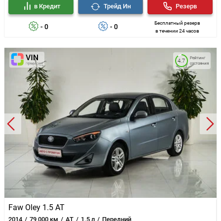
в Кредит
Трейд Ин
Резерв
Бесплатный резерв
- 0
- 0
в течении 24 часов
Рейтинг
4.7
состояния
Faw Oley 1.5 AT
2014
79 000 км
AT
1.5 л
Передний