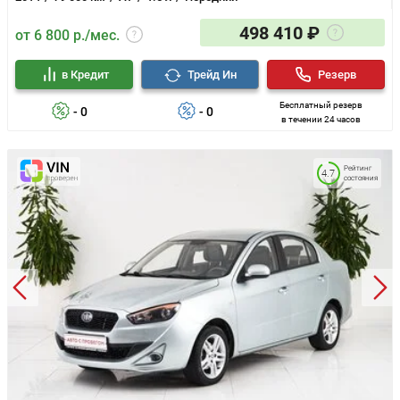
498 410 ₽
от 6 800 р./мес.
в Кредит
Трейд Ин
Резерв
Бесплатный резерв
- 0
- 0
в течении 24 часов
Рейтинг
4.7
состояния