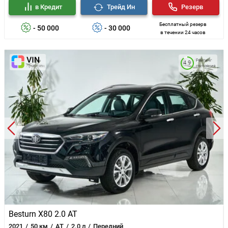
в Кредит
Трейд Ин
Резерв
Бесплатный резерв
- 50 000
- 30 000
в течении 24 часов
Рейтинг
4.9
состояния
Besturn X80 2.0 AT
2021
50 км
AT
2.0 л
Передний