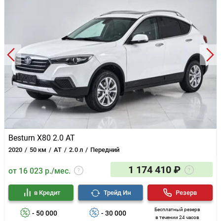
Besturn X80 2.0 AT
2020
50 км
AT
2.0 л
Передний
1 174 410 ₽
от 16 023 р./мес.
в Кредит
Трейд Ин
Резерв
Бесплатный резерв
- 50 000
- 30 000
в течении 24 часов