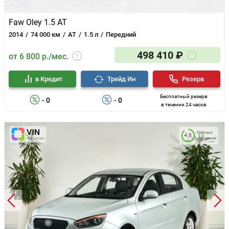
Faw Oley 1.5 AT
2014
74 000 км
AT
1.5 л
Передний
498 410 ₽
от 6 800 р./мес.
в Кредит
Трейд Ин
Резерв
Бесплатный резерв
- 0
- 0
в течении 24 часов
Рейтинг
4.6
состояния