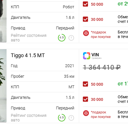
от 2
50 000
КПП
Робот
Обме
Двигатель
1.6 л
30 000
счет 
Привод
Передний
Бесп
*подарок
Рейтинг состояния
в теч
при покупке
4.9
авто
Tiggo 4 1.5 MT
Год
2021
1 364 410 ₽
Пробег
35 км
от 1
50 000
КПП
MT
Обме
Двигатель
1.5 л
30 000
счет 
Привод
Передний
Бесп
*подарок
Рейтинг состояния
в теч
при покупке
4.9
авто