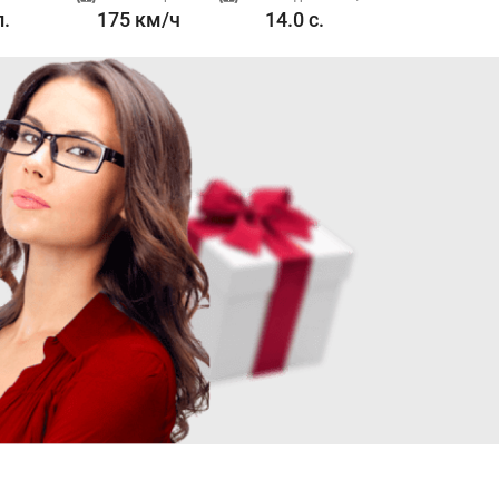
л.
175 км/ч
14.0 с.
1.6-2 л. 175 л