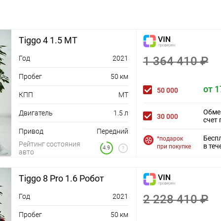
Tiggo 4 1.5 MT
Год
2021
1 364 410 ₽
Пробег
50 км
от 1
50 000
КПП
MT
Обме
Двигатель
1.5 л
30 000
счет 
Привод
Передний
Бесп
*подарок
Рейтинг состояния
в теч
при покупке
4.9
авто
Tiggo 8 Pro 1.6 Робот
Год
2021
2 228 410 ₽
Пробег
50 км