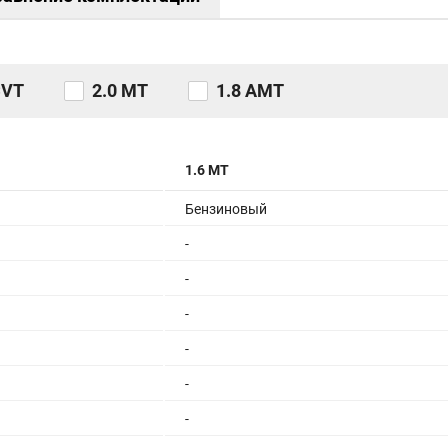
CVT
2.0 MT
1.8 AMT
1.6 MT
Бензиновый
-
-
-
-
-
-