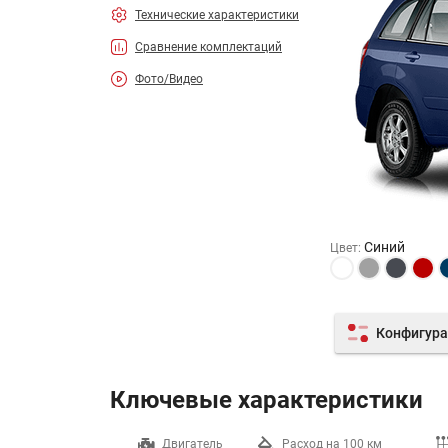
Технические характеристики
Сравнение комплектаций
Фото/Видео
Синий
Цвет
:
Конфигура
Ключевые характеристики
Разгон до 100 км/ч
Двигатель
Расход на 100 км