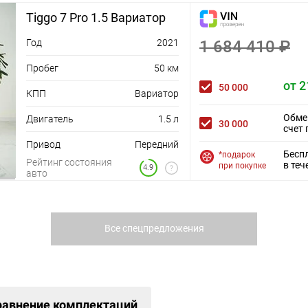
Tiggo 7 Pro 1.5 Вариатор
Год
2021
1 684 410 ₽
Пробег
50 км
от 2
50 000
КПП
Вариатор
Обме
Двигатель
1.5 л
30 000
счет 
Привод
Передний
Бесп
*подарок
Рейтинг состояния
в теч
при покупке
4.9
авто
Все спецпредложения
равнение комплектаций