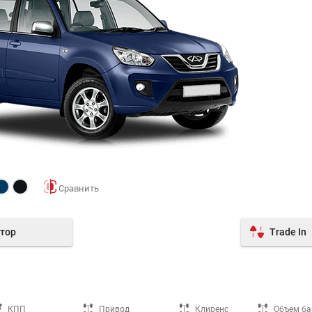
тор
Trade In
КПП
Привод
Клиренс
Объем ба