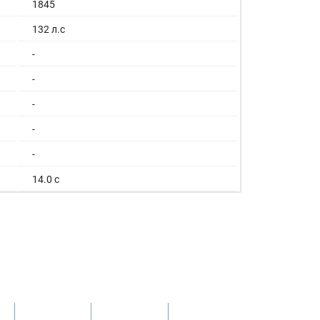
1845
132 л.с
-
-
-
-
-
14.0 с
175 км/ч
11.4/100км
6.9/100км
8.5/100км
57 л