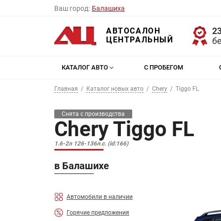
Ваш город:
Балашиха
23
АВТОСАЛОН
ЦЕНТРАЛЬНЫЙ
б
КАТАЛОГ АВТО
С ПРОБЕГОМ
Главная
Каталог новых авто
Chery
Tiggo FL
Снята с производства
Chery Tiggo FL
1.6-2л 126-136л.с. (id:166)
в Балашихе
Автомобили в наличии
Горячие предложения