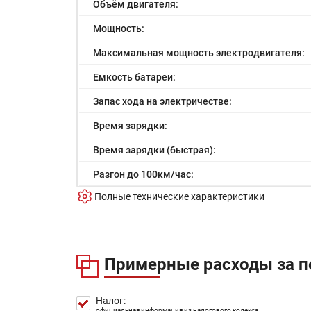
Объём двигателя:
Мощность:
Максимальная мощность электродвигателя:
Емкость батареи:
Запас хода на электричестве:
Время зарядки:
Время зарядки (быстрая):
Разгон до 100км/час:
Полные технические характеристики
Максимальная скорость:
Расход в городском цикле:
Расход в загородном цикле:
Примерные расходы за п
Расход в смешанном цикле:
Объем топливного бака:
Налог:
официальная информация из налогового кодекса